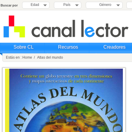
Edad
País
Género
Buscar por
Sobre CL
Recursos
Creadores
Estás en : Home / Atlas del mundo