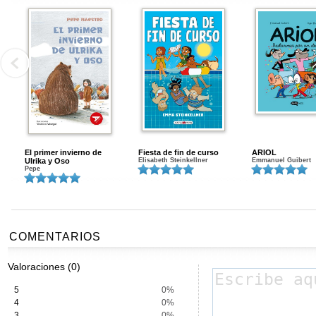
El primer invierno de
Fiesta de fin de curso
ARIOL
Ulrika y Oso
Elisabeth Steinkellner
Emmanuel Guibert
Pepe
COMENTARIOS
Valoraciones (0)
5
0%
4
0%
3
0%