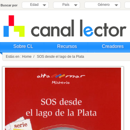
Edad
País
Género
Buscar por
Sobre CL
Recursos
Creadores
Estás en : Home / SOS desde el lago de la Plata