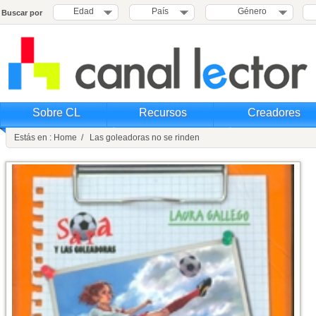
Edad
País
Género
Buscar por
Sobre CL
Recursos
Creadores
Estás en : Home / Las goleadoras no se rinden