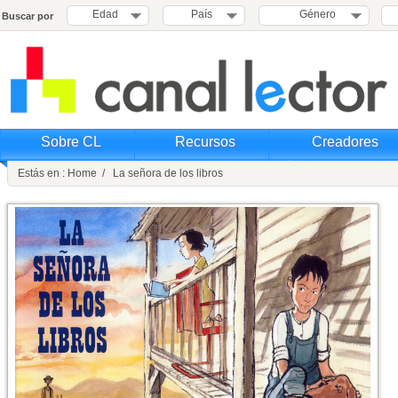
Edad
País
Género
Buscar por
Sobre CL
Recursos
Creadores
Estás en : Home / La señora de los libros