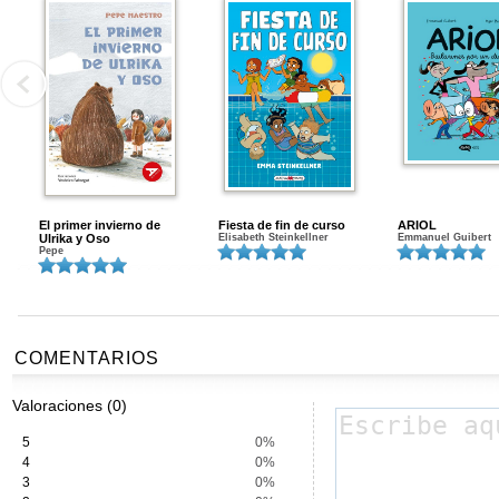
El primer invierno de
Fiesta de fin de curso
ARIOL
Ulrika y Oso
Elisabeth Steinkellner
Emmanuel Guibert
Pepe
COMENTARIOS
Valoraciones (0)
5
0%
4
0%
3
0%