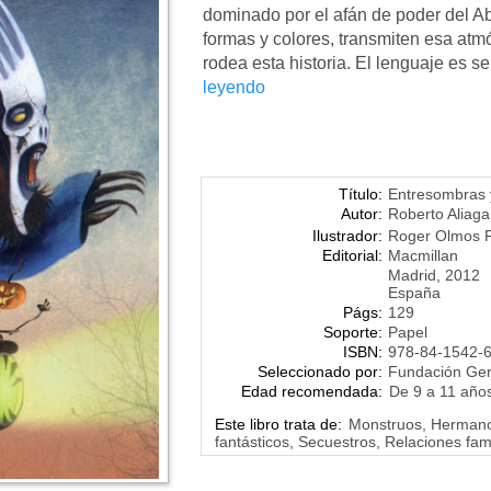
dominado por el afán de poder del Ab
formas y colores, transmiten esa at
rodea esta historia. El lenguaje es senc
leyendo
Título:
Entresombras 
Autor:
Roberto Aliag
Ilustrador:
Roger Olmos P
Editorial:
Macmillan
Madrid, 2012
España
Págs:
129
Soporte:
Papel
ISBN:
978-84-1542-
Seleccionado por:
Fundación Ge
Edad recomendada:
De 9 a 11 año
Este libro trata de:
Monstruos, Hermanos
fantásticos, Secuestros, Relaciones fam