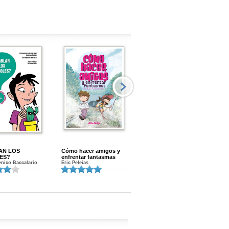
AN LOS
Cómo hacer amigos y
Menstruacion en marcha
ES?
enfrentar fantasmas
Gloria A. Calvo
nico Baccalario
Eric Peleias
K
S