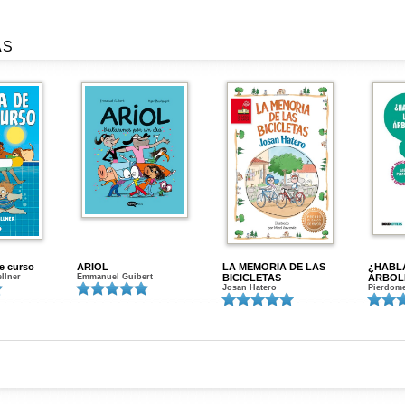
AS
de curso
ARIOL
LA MEMORIA DE LAS
¿HABL
ellner
Emmanuel Guibert
BICICLETAS
ÁRBOL
Josan Hatero
Pierdome