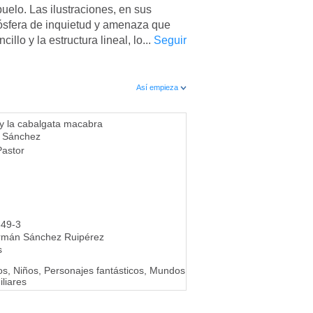
uelo. Las ilustraciones, en sus
mósfera de inquietud y amenaza que
illo y la estructura lineal, lo...
Seguir
Así empieza
y la cabalgata macabra
a Sánchez
astor
649-3
rmán Sánchez Ruipérez
s
, Niños, Personajes fantásticos, Mundos
iliares