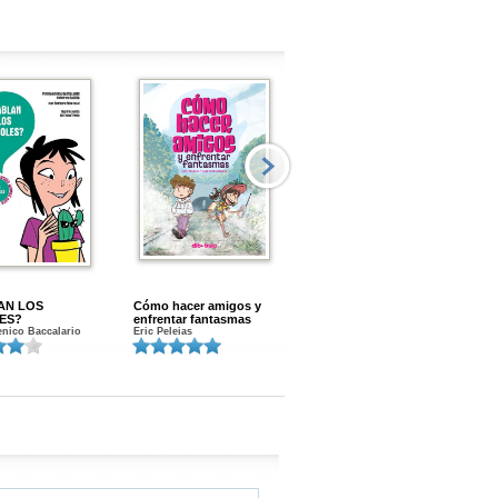
AN LOS
Cómo hacer amigos y
Menstruacion en marcha
ES?
enfrentar fantasmas
Gloria A. Calvo
nico Baccalario
Eric Peleias
K
S