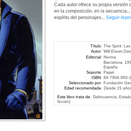
Cada autor ofrece su propia versión de
en la composición, en la secuencia...
espíritu del personajes...
Seguir leye
Título:
The Spirit: La
Autor:
Will Eisner
,
Dav
Editorial:
Norma
Barcelona, 19
España
Soporte:
Papel
ISBN:
84-7904-950-
Seleccionado por:
Fundación Ge
Edad recomendada:
Desde 15 año
Este libro trata de:
Delincuencia, Estado
ficción)