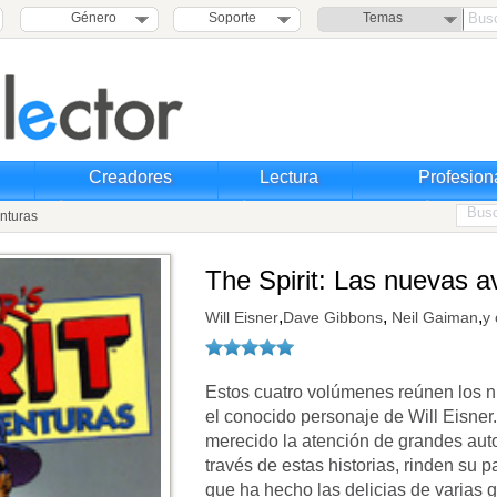
Género
Soporte
Temas
Creadores
Lectura
Profesion
nturas
The Spirit: Las nuevas a
,
,
,
Will Eisner
Dave Gibbons
Neil Gaiman
y 
Estos cuatro volúmenes reúnen los 
el conocido personaje de Will Eisner
merecido la atención de grandes autor
través de estas historias, rinden su 
que ha hecho las delicias de varias