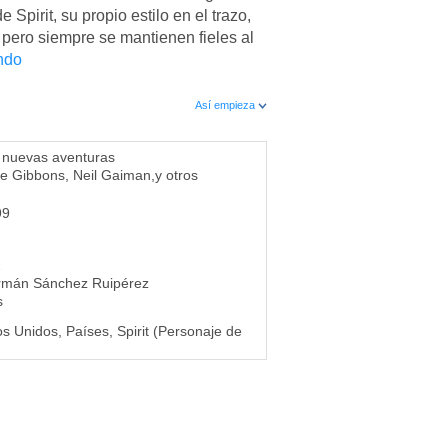
 Spirit, su propio estilo en el trazo,
 pero siempre se mantienen fieles al
ndo
Así empieza
s nuevas aventuras
e Gibbons
,
Neil Gaiman
,
y otros
99
2
rmán Sánchez Ruipérez
s
s Unidos, Países, Spirit (Personaje de