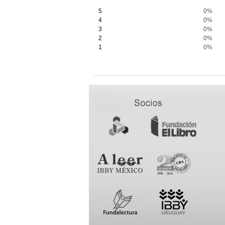
5
0%
4
0%
3
0%
2
0%
1
0%