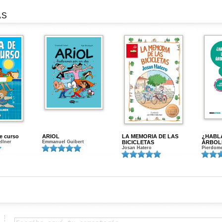
AS
de curso
ARIOL
LA MEMORIA DE LAS
¿HABL
ellner
Emmanuel Guibert
BICICLETAS
ÁRBOL
Josan Hatero
Pierdome