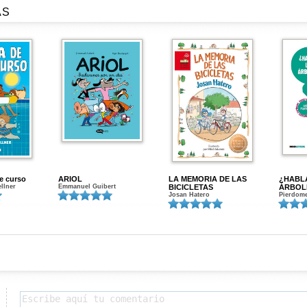
AS
de curso
ARIOL
LA MEMORIA DE LAS
¿HABL
ellner
Emmanuel Guibert
BICICLETAS
ÁRBOL
Josan Hatero
Pierdome