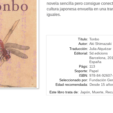
novela sencilla pero consigue conecta
cultura japonesa envuelta en una tr
iguales.
Título:
Tonbo
Autor:
Aki Shimazaki
Traducción:
Julia Alquézar
Editorial:
Sd.edicions
Barcelona, 20
España
Págs:
113
Soporte:
Papel
ISBN:
978-84-92607
Seleccionado por:
Fundación Ge
Edad recomendada:
Desde 15 año
Este libro trata de:
Japón, Muerte, Recu