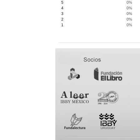
5
0%
4
0%
3
0%
2
0%
1
0%