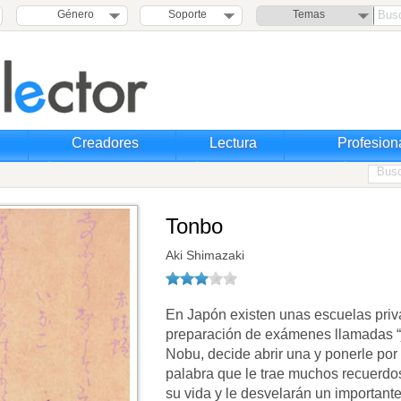
Género
Soporte
Temas
Creadores
Lectura
Profesion
Tonbo
Aki Shimazaki
En Japón existen unas escuelas priv
preparación de exámenes llamadas “ju
Nobu, decide abrir una y ponerle po
palabra que le trae muchos recuerdos
su vida y le desvelarán un important