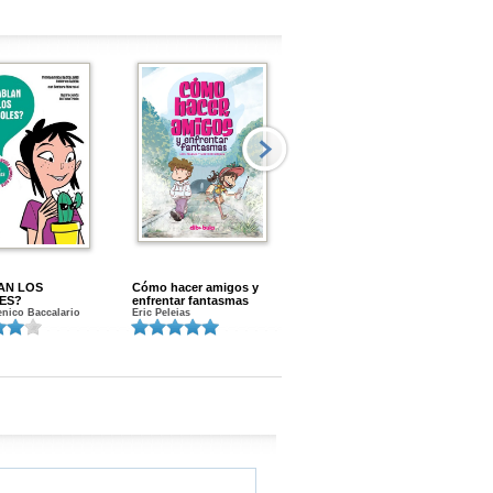
AN LOS
Cómo hacer amigos y
Menstruacion en marcha
ES?
enfrentar fantasmas
Gloria A. Calvo
nico Baccalario
Eric Peleias
K
S