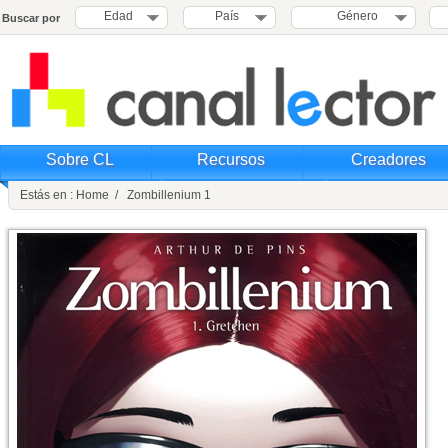
Edad
País
Género
Buscar por
Sobre CL
Recursos
Creadores
Estás en : Home / Zombillenium 1