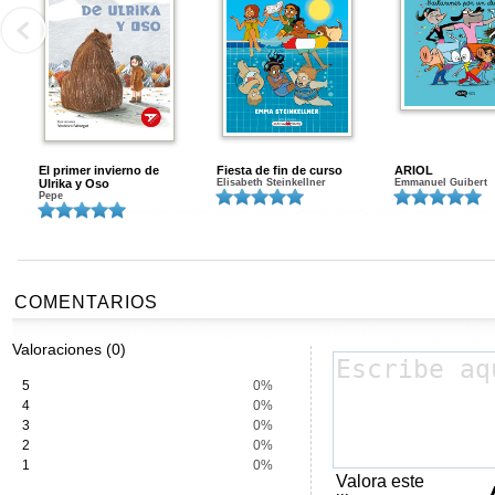
El primer invierno de
Fiesta de fin de curso
ARIOL
Ulrika y Oso
Elisabeth Steinkellner
Emmanuel Guibert
Pepe
COMENTARIOS
Valoraciones (0)
5
0%
4
0%
3
0%
2
0%
1
0%
Valora este