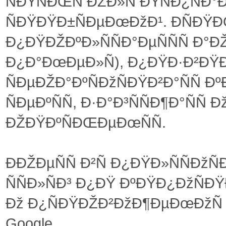
ÑÐŸÑÐŒÑ ÐŽÐ»Ñ ÐŸÑÐ¿ÑÐ°
ÑÐŸÐŸÐ±ÑÐµÐœÐžÐ¹. ÐÑÐŸÐ
Ð¿ÐŸÐŽÐºÐ»ÑÑÐ°ÐµÑÑÑ 
Ð¿Ð°ÐœÐµÐ»Ñ), Ð¿ÐŸÐ·Ð²ÐŸÐ»Ñ
ÑÐµÐŽÐ°ÐºÑÐžÑÐŸÐ²Ð°ÑÑ Ð
ÑÐµÐºÑÑ, Ð·Ð°Ð³ÑÑÐ¶Ð°ÑÑ
ÐŽÐŸÐºÑÐŒÐµÐœÑÑ.
ÐÐŽÐµÑÑ Ð²Ñ Ð¿ÐŸÐ»ÑÑÐž
ÑÑÐ»ÑÐ³ Ð¿ÐŸ ÐºÐŸÐ¿ÐžÑÐŸ
Ðž Ð¿ÑÐŸÐŽÐ²ÐžÐ¶ÐµÐœÐžÑ Ñ
Google.