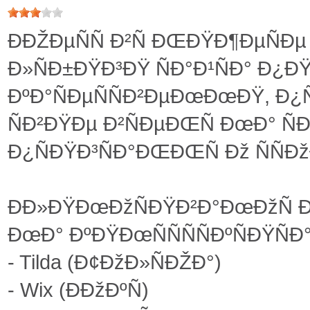
ÐÐŽÐµÑÑ Ð²Ñ ÐŒÐŸÐ¶ÐµÑÐµ
Ð»ÑÐ±ÐŸÐ³ÐŸ ÑÐ°Ð¹ÑÐ° Ð¿Ð
ÐºÐ°ÑÐµÑÑÐ²ÐµÐœÐœÐŸ, Ð¿Ñ
ÑÐ²ÐŸÐµ Ð²ÑÐµÐŒÑ ÐœÐ° Ñ
Ð¿ÑÐŸÐ³ÑÐ°ÐŒÐŒÑ Ðž ÑÑÐžÐ
ÐÐ»ÐŸÐœÐžÑÐŸÐ²Ð°ÐœÐžÑ Ð¿
ÐœÐ° ÐºÐŸÐœÑÑÑÑÐºÑÐŸÑÐ°
- Tilda (Ð¢ÐžÐ»ÑÐŽÐ°)
- Wix (ÐÐžÐºÑ)