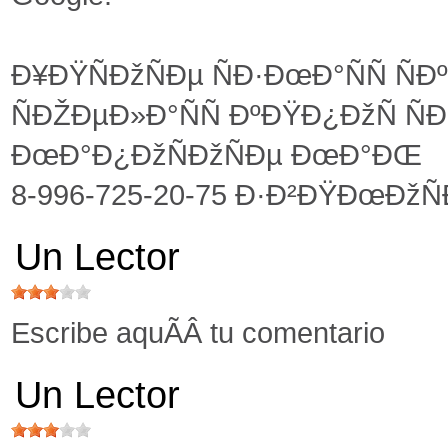
Ð¥ÐŸÑÐžÑÐµ ÑÐ·ÐœÐ°ÑÑ ÑÐ
ÑÐŽÐµÐ»Ð°ÑÑ ÐºÐŸÐ¿ÐžÑ ÑÐ
ÐœÐ°Ð¿ÐžÑÐžÑÐµ ÐœÐ°ÐŒ
8-996-725-20-75 Ð·Ð²ÐŸÐœÐžÑÐ
Un Lector
Escribe aquÃÂ­ tu comentario
Un Lector