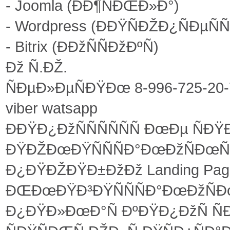
- Joomla (ÐÐ¶ÑÐŒÐ»Ð°)
- Wordpress (ÐÐŸÑÐŽÐ¿ÑÐµÑÑ
- Bitrix (ÐÐžÑÑÐžÐºÑ)
Ðž Ñ.ÐŽ.
ÑÐµÐ»ÐµÑÐŸÐœ 8-996-725-20
viber watsapp
ÐÐŸÐ¿ÐžÑÑÑÑÑÑ ÐœÐµ ÑÐ
ÐŸÐŽÐœÐŸÑÑÑÐ°ÐœÐžÑÐœÑÐ
Ð¿ÐŸÐŽÐŸÐ±ÐžÐž Landing Pag
ÐŒÐœÐŸÐ³ÐŸÑÑÑÐ°ÐœÐžÑÐœÑ
Ð¿ÐŸÐ»ÐœÐ°Ñ ÐºÐŸÐ¿ÐžÑ ÑÐ°Ð