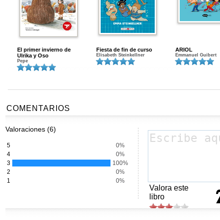
El primer invierno de
Fiesta de fin de curso
ARIOL
Ulrika y Oso
Elisabeth Steinkellner
Emmanuel Guibert
Pepe
COMENTARIOS
Valoraciones (6)
5
0%
4
0%
3
100%
2
0%
1
0%
Valora este
libro