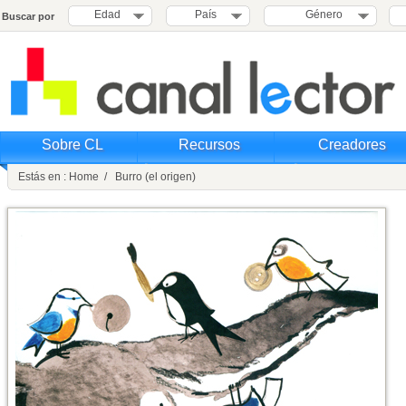
Edad
País
Género
Buscar por
Sobre CL
Recursos
Creadores
Estás en : Home / Burro (el origen)