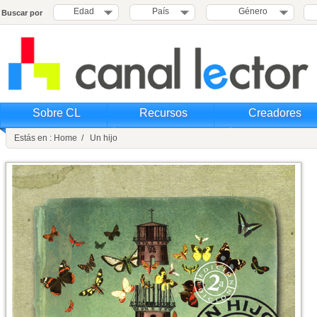
Edad
País
Género
Buscar por
Sobre CL
Recursos
Creadores
Estás en : Home / Un hijo