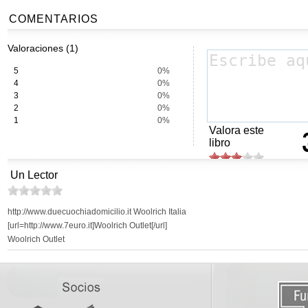
COMENTARIOS
Valoraciones (1)
5
0%
4
0%
3
0%
2
0%
1
0%
Valora este
libro
Un Lector
http://www.duecuochiadomicilio.it Woolrich Italia
[url=http://www.7euro.it]Woolrich Outlet[/url]
Woolrich Outlet