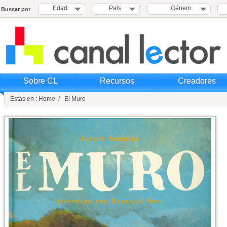
Edad
País
Género
Buscar por
Sobre CL
Recursos
Creadores
Estás en : Home / El Muro