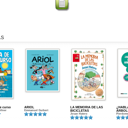
AS
de curso
ARIOL
LA MEMORIA DE LAS
¿HABL
ellner
Emmanuel Guibert
BICICLETAS
ÁRBOL
Josan Hatero
Pierdome