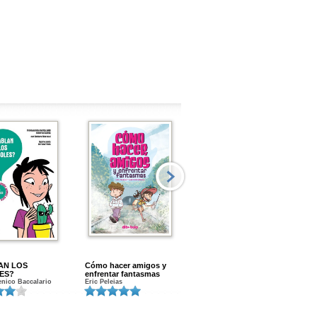
AN LOS
Cómo hacer amigos y
Menstruacion en marcha
ES?
enfrentar fantasmas
Gloria A. Calvo
nico Baccalario
Eric Peleias
K
S