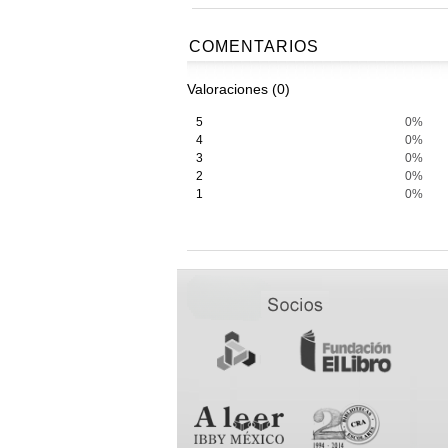
COMENTARIOS
Valoraciones (0)
5
0%
4
0%
3
0%
2
0%
1
0%