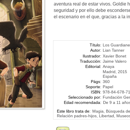
aventura real de estar vivos. Goldie 
seguridad y por ello debe esconders
el escenario en el que, gracias a la i
Título:
Los Guardiane
Autor:
Lian Tanner
Ilustrador:
Xavier Bonet
Traducción:
Jaime Valero
Editorial:
Anaya
Madrid, 2015
España
Págs:
360
Soporte:
Papel
ISBN:
978-84-678-7
Seleccionado por:
Fundación Ge
Edad recomendada:
De 9 a 11 año
Este libro trata de:
Magia, Búsqueda de 
Relación padres-hijos, Libertad, Museo