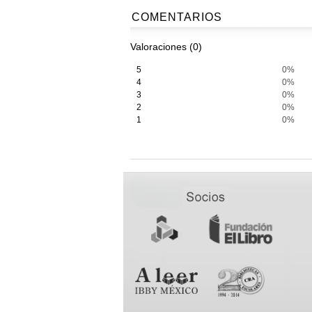
COMENTARIOS
Valoraciones (0)
5
0%
4
0%
3
0%
2
0%
1
0%