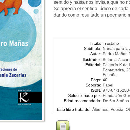
sentido y hasta nos invita a que no n
Se aprecia el sentido lúdico de cada
dando como resultado un poemario mu
Título:
Trastario
Subtítulo:
Nanas para la
Autor:
Pedro Mañas 
Ilustrador:
Betania Zacar
Editorial:
Faktoría K de 
Pontevedra, 2
España
Págs:
40
Soporte:
Papel
ISBN:
978-84-15250
Seleccionado por:
Fundación Ge
Edad recomendada:
De 6 a 8 años
Este libro trata de:
Álbumes, Poesía, Ob