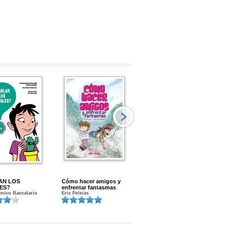
AN LOS
Cómo hacer amigos y
Menstruacion en marcha
ES?
enfrentar fantasmas
Gloria A. Calvo
nico Baccalario
Eric Peleias
K
S