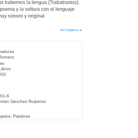
os trabemos la lengua (Trabatrastos).
 poema y la soltura con el lenguaje
y sonoro y original.
Así empieza
vadoras
Romero
ías
Libros
016
-61-6
rmán Sánchez Ruipérez
jetos, Palabras