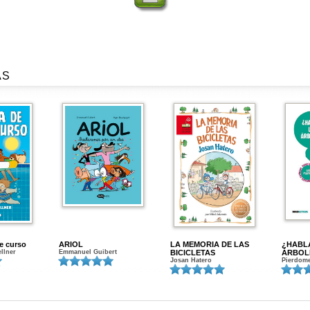
AS
de curso
ARIOL
LA MEMORIA DE LAS
¿HABL
ellner
Emmanuel Guibert
BICICLETAS
ÁRBOL
Josan Hatero
Pierdome