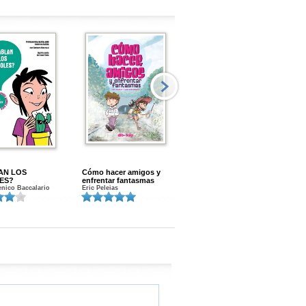
AN LOS
Cómo hacer amigos y
Menstruacion en marcha
ES?
enfrentar fantasmas
Gloria A. Calvo
nico Baccalario
Eric Peleias
K
S