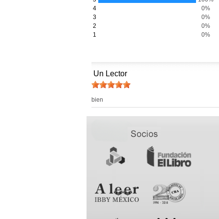
4
0%
3
0%
2
0%
1
0%
Un Lector
bien