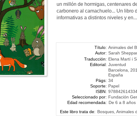
un millón de hormigas, centenares de
carbonero al camachuelo... Un libro 
informativas a distintos niveles y en..
Título:
Animales del
Autor:
Sarah Sheppa
Traducción:
Elena Martí i 
Editorial:
Juventud
Barcelona, 20
España
Págs:
34
Soporte:
Papel
ISBN:
97884261433
Seleccionado por:
Fundación Ge
Edad recomendada:
De 6 a 8 años
Este libro trata de:
Bosques, Animales d