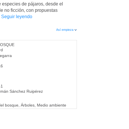
 especies de pájaros, desde el
de no ficción, con propuestas
.
Seguir leyendo
Así empieza
 BOSQUE
rd
Segarra
16
41
rmán Sánchez Ruipérez
el bosque, Árboles, Medio ambiente