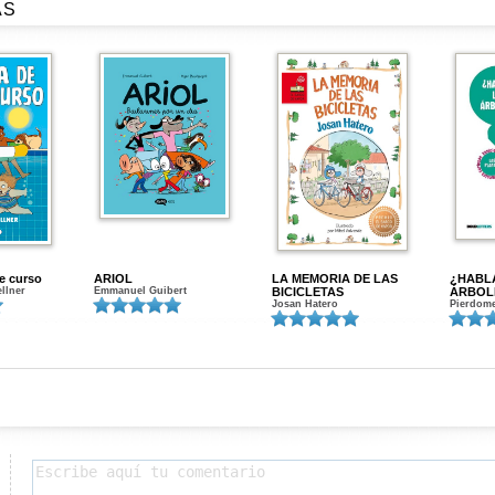
AS
de curso
ARIOL
LA MEMORIA DE LAS
¿HABL
ellner
Emmanuel Guibert
BICICLETAS
ÁRBOL
Josan Hatero
Pierdome