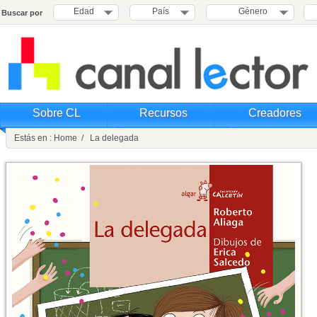
Edad
País
Género
Buscar por
Sobre CL
Recursos
Creadores
Estás en : Home / La delegada