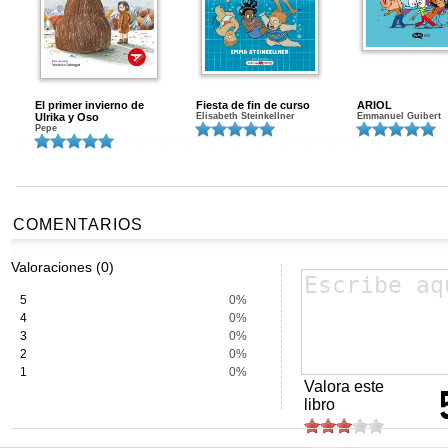
El primer invierno de
Fiesta de fin de curso
ARIOL
Ulrika y Oso
Elisabeth Steinkellner
Emmanuel Guibert
Pepe
COMENTARIOS
Valoraciones (0)
5
0%
4
0%
3
0%
2
0%
1
0%
Valora este
libro