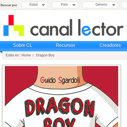
Edad
País
Género
Buscar por
Sobre CL
Recursos
Creadores
Estás en : Home / Dragon Boy