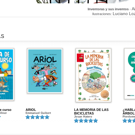
A
Inventoras y sus inventos
-
Luciano Lo
Ilustraciones:
AS
de curso
ARIOL
LA MEMORIA DE LAS
¿HABL
ellner
Emmanuel Guibert
BICICLETAS
ÁRBOL
Josan Hatero
Pierdome