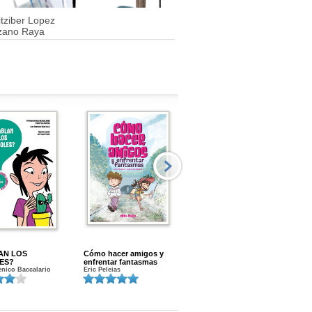
itziber Lopez
zano Raya
AN LOS
Cómo hacer amigos y
Menstruacion en marcha
ES?
enfrentar fantasmas
Gloria A. Calvo
nico Baccalario
Eric Peleias
K
S