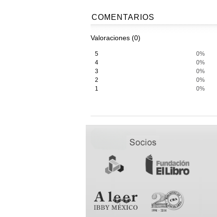
COMENTARIOS
Valoraciones (0)
5
0%
4
0%
3
0%
2
0%
1
0%