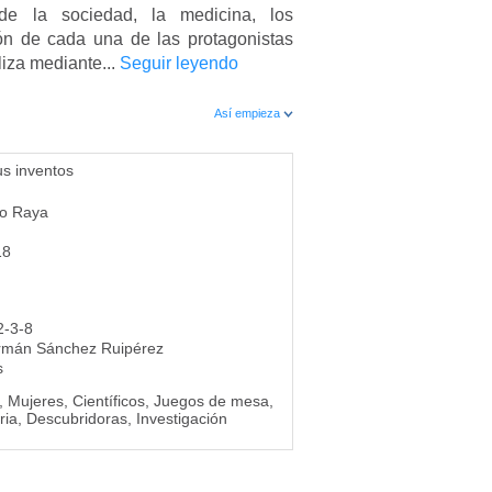
e la sociedad, la medicina, los
ción de cada una de las protagonistas
liza mediante...
Seguir leyendo
Así empieza
us inventos
no Raya
18
2-3-8
rmán Sánchez Ruipérez
s
, Mujeres, Científicos, Juegos de mesa,
ria, Descubridoras, Investigación