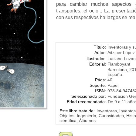
para cambiar muchos aspectos d
transportes, el ocio... La presenta
con sus respectivos hallazgos se rea
Título:
Inventoras y s
Autor:
Aitziber Lopez
Ilustrador:
Luciano Loza
Editorial:
Flamboyant
Barcelona, 20
España
Págs:
40
Soporte:
Papel
ISBN:
978-84-94743
Seleccionado por:
Fundación Ge
Edad recomendada:
De 9 a 11 año
Este libro trata de:
Inventoras, Inventos
Objetos, Ingeniería, Curiosidades, Histo
científica, Álbumes