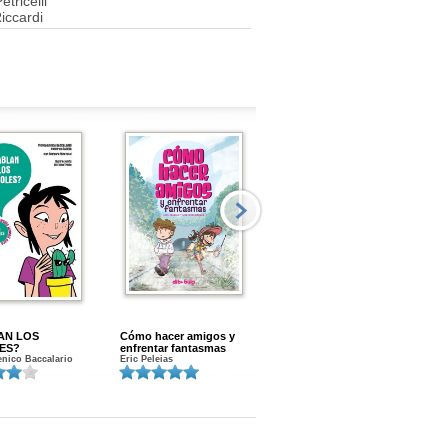
etricelli
iccardi
AN LOS
Cómo hacer amigos y
Menstruacion en marcha
ES?
enfrentar fantasmas
Gloria A. Calvo
nico Baccalario
Eric Peleias
K
S