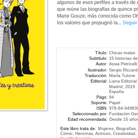
algunos de esos perfiles a través de 
que reúne las biografías de quince pr
Marie Gouze, más conocida como Ol
los valores que propugnó la...
Seguir
Título:
Chicas malas
Subtítulo:
15 historias de
Autor:
Assia Petricelli
Ilustrador:
Sergio Riccard
Traducción:
Marta Tutone
Editorial:
Liana Editorial
Madrid, 2019
España
Págs:
94
Soporte:
Papel
ISBN:
978-84-94983
Seleccionado por:
Fundación Ge
Edad recomendada:
Desde 15 año
Este libro trata de:
Mujeres, Biografías, 
Cómic, Heroínas, Actrices, Creatividad