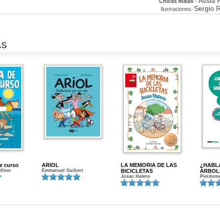
Assia P
Chicas malas
-
Sergio R
Ilustraciones:
AS
de curso
ARIOL
LA MEMORIA DE LAS
¿HABL
ellner
Emmanuel Guibert
BICICLETAS
ÁRBOL
Josan Hatero
Pierdome