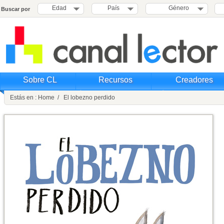
Edad
País
Género
Buscar por
Sobre CL
Recursos
Creadores
Estás en : Home / El lobezno perdido