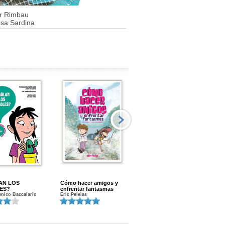
r Rimbau
osa Sardina
AN LOS
Cómo hacer amigos y
Menstruacion en marcha
ES?
enfrentar fantasmas
Gloria A. Calvo
nico Baccalario
Eric Peleias
K
S