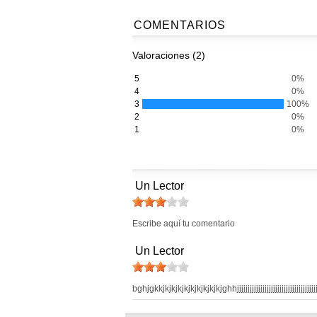
COMENTARIOS
Valoraciones (2)
5
0%
4
0%
3
100%
2
0%
1
0%
Un Lector
Escribe aquí tu comentario
Un Lector
bghjgkkjkjkjkjkjkjkjkjkjkjghhjjjjjjjjjjjjjjjjjjjjjjjjjjjjjjjjjjjjjjjjjjjjjj