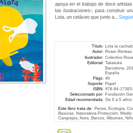
apoya en el trabajo de doce artistas
las ilustraciones-; para construir u
Lota, un cetáceo que junto a...
Seguir
Título:
Lota la cachal
Autor:
Roser Rimbau
Ilustrador:
Colectivo Ros
Editorial:
Takatuka
Barcelona, 20
España
Págs:
40
Soporte:
Papel
ISBN:
978-84-17383
Seleccionado por:
Fundación Ge
Edad recomendada:
De 0 a 5 años
Este libro trata de:
Peces, Ecología, Co
Basuras, Naturaleza-Protección, Medio
Cangrejos, Aves, Barcos, Álbumes, Niña