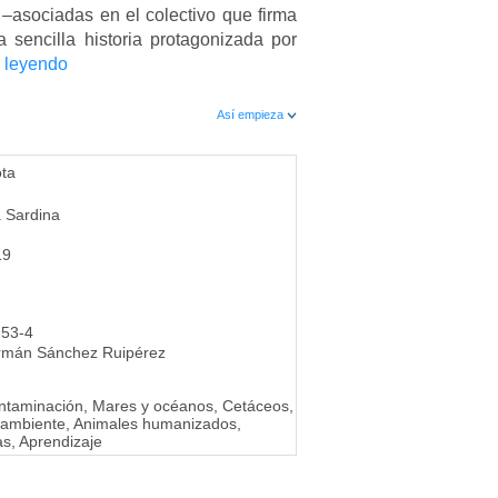
 –asociadas en el colectivo que firma
na sencilla historia protagonizada por
 leyendo
Así empieza
ota
a Sardina
19
-53-4
rmán Sánchez Ruipérez
ntaminación, Mares y océanos, Cetáceos,
 ambiente, Animales humanizados,
s, Aprendizaje