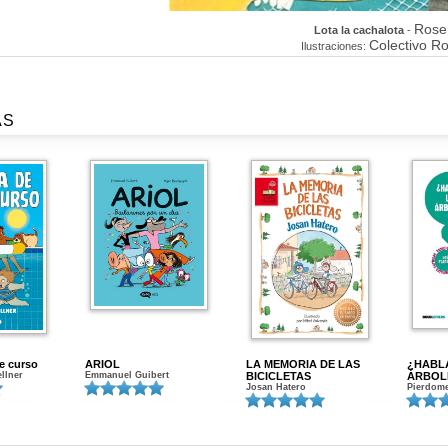
Rose
Lota la cachalota
-
Colectivo R
Ilustraciones:
AS
de curso
ARIOL
LA MEMORIA DE LAS
¿HABL
ellner
Emmanuel Guibert
BICICLETAS
ÁRBOL
Josan Hatero
Pierdome