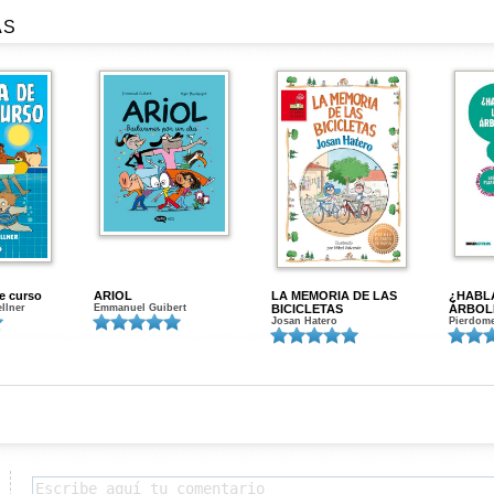
AS
de curso
ARIOL
LA MEMORIA DE LAS
¿HABL
ellner
Emmanuel Guibert
BICICLETAS
ÁRBOL
Josan Hatero
Pierdome