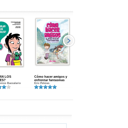
AN LOS
Cómo hacer amigos y
Menstruacion en marcha
ES?
enfrentar fantasmas
Gloria A. Calvo
nico Baccalario
Eric Peleias
K
S