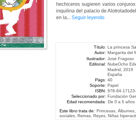
hechiceros sugieren varios conjuro
inquilina del palacio de Alotroladod
en la...
Seguir leyendo
Título:
La princesa Sa
Autor:
Margarita del
Ilustrador:
José Fragoso
Editorial:
NubeOcho Edi
Madrid, 2019
España
Págs:
40
Soporte:
Papel
ISBN:
978-84-17123
Seleccionado por:
Fundación Ge
Edad recomendada:
De 0 a 5 años
Este libro trata de:
Princesas, Álbumes,
sociales, Reinas, Reyes, Niñas hiperact