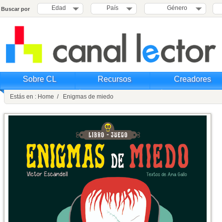
Edad
País
Género
Buscar por
Sobre CL
Recursos
Creadores
Estás en : Home / Enigmas de miedo