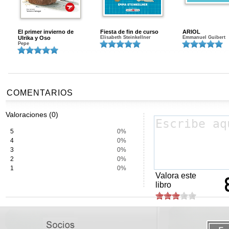
El primer invierno de
Fiesta de fin de curso
ARIOL
Ulrika y Oso
Elisabeth Steinkellner
Emmanuel Guibert
Pepe
COMENTARIOS
Valoraciones (0)
5
0%
4
0%
3
0%
2
0%
1
0%
Valora este
libro