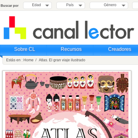
Edad
País
Género
Buscar por
Sobre CL
Recursos
Creadores
Estás en : Home / Atlas. El gran viaje ilustrado