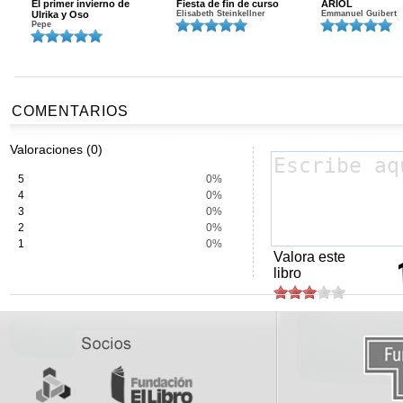
El primer invierno de
Fiesta de fin de curso
ARIOL
Ulrika y Oso
Elisabeth Steinkellner
Emmanuel Guibert
Pepe
COMENTARIOS
Valoraciones (0)
5
0%
4
0%
3
0%
2
0%
1
0%
Valora este
libro