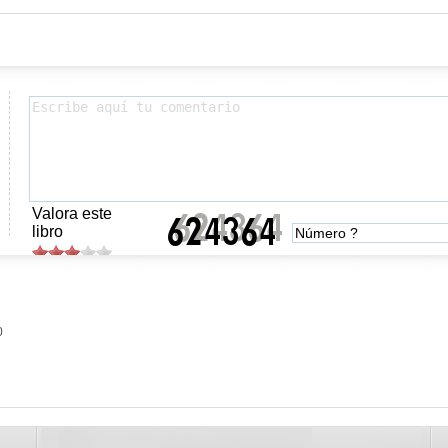
Valora este
libro
0