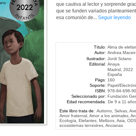
que cautiva al lector y sorprende gra
que se funden variados planteamient
esa comunión de...
Seguir leyendo
Título:
Alma de elefan
Autor:
Andrea Maceir
Ilustrador:
Jordi Solano
Editorial:
Anaya
Madrid, 2022
España
Págs:
160
Soporte:
Papel/Electrón
ISBN:
978-84-698-9
Seleccionado por:
Fundación Ge
Edad recomendada:
De 9 a 11 año
Este libro trata de:
Autismo, Selvas, Av
Amor fraternal, Amor a los animales, Ani
Ecología, Elefantes, Mellizos, Asia, OD
ecosistemas terrestres, Ancianas