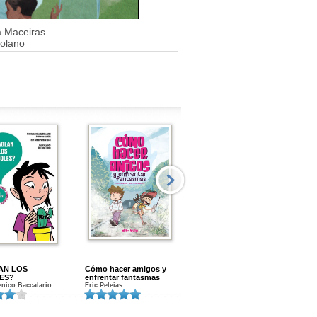
 Maceiras
Solano
AN LOS
Cómo hacer amigos y
Menstruacion en marcha
ES?
enfrentar fantasmas
Gloria A. Calvo
nico Baccalario
Eric Peleias
K
S