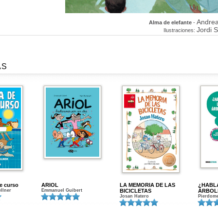
Andrea
Alma de elefante
-
Jordi 
Ilustraciones:
AS
de curso
ARIOL
LA MEMORIA DE LAS
¿HABL
ellner
Emmanuel Guibert
BICICLETAS
ÁRBOL
Josan Hatero
Pierdome