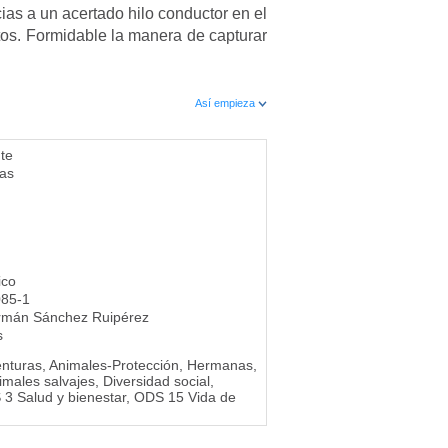
cias a un acertado hilo conductor en el
os. Formidable la manera de capturar
Así empieza
te
as
ico
085-1
rmán Sánchez Ruipérez
s
enturas, Animales-Protección, Hermanas,
males salvajes, Diversidad social,
S 3 Salud y bienestar, ODS 15 Vida de