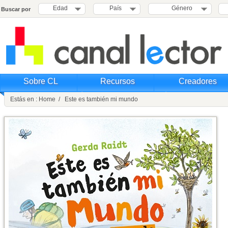
Edad
País
Género
Buscar por
Sobre CL
Recursos
Creadores
Estás en : Home / Este es también mi mundo