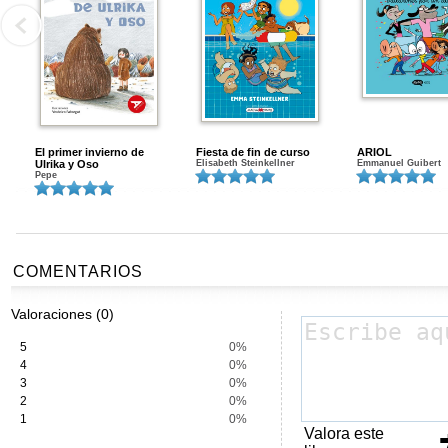
El primer invierno de
Fiesta de fin de curso
ARIOL
Ulrika y Oso
Elisabeth Steinkellner
Emmanuel Guibert
Pepe
COMENTARIOS
Valoraciones (0)
5
0%
4
0%
3
0%
2
0%
1
0%
Valora este