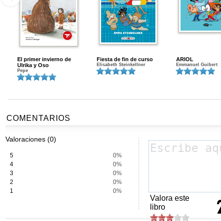
El primer invierno de
Fiesta de fin de curso
ARIOL
Ulrika y Oso
Elisabeth Steinkellner
Emmanuel Guibert
Pepe
COMENTARIOS
Valoraciones (0)
5
0%
4
0%
3
0%
2
0%
1
0%
Valora este
libro