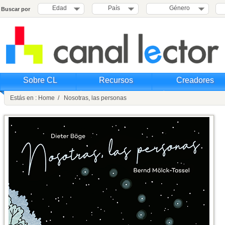
Edad
País
Género
Buscar por
Sobre CL
Recursos
Creadores
Estás en : Home / Nosotras, las personas