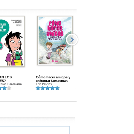
AN LOS
Cómo hacer amigos y
Menstruacion en marcha
ES?
enfrentar fantasmas
Gloria A. Calvo
nico Baccalario
Eric Peleias
K
S