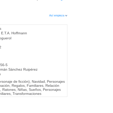
Así empieza
s
E.T.A. Hoffmann
oguerol
2
-56-5
rmán Sánchez Ruipérez
s
rsonaje de ficción), Navidad, Personajes
inación, Regalos, Familiares, Relación
a, Ratones, Niñas, Sueños, Personajes
miliares, Transformaciones