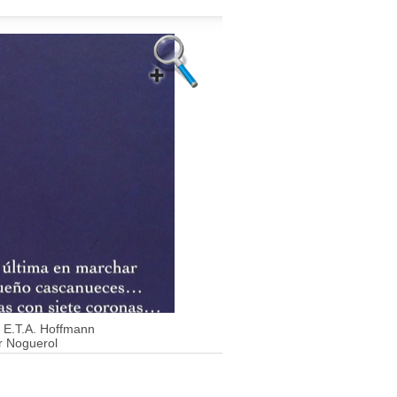
E.T.A. Hoffmann
r Noguerol