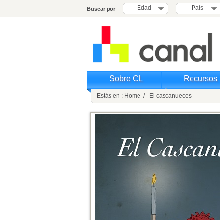
Edad
País
Buscar por
Sobre CL
Recursos
Estás en : Home / El cascanueces