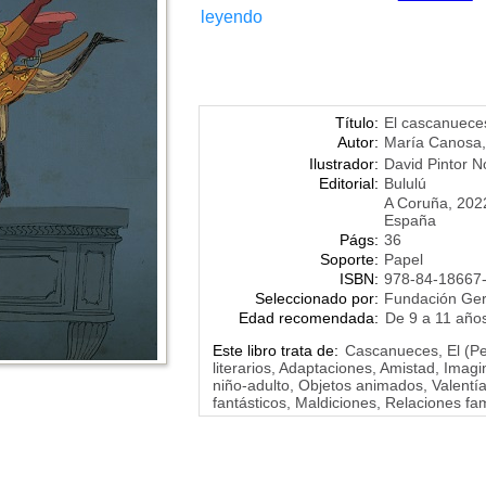
leyendo
Título:
El cascanuece
Autor:
María Canosa
,
Ilustrador:
David Pintor N
Editorial:
Bululú
A Coruña, 202
España
Págs:
36
Soporte:
Papel
ISBN:
978-84-18667
Seleccionado por:
Fundación Ge
Edad recomendada:
De 9 a 11 año
Este libro trata de:
Cascanueces, El (Pe
literarios, Adaptaciones, Amistad, Imag
niño-adulto, Objetos animados, Valentí
fantásticos, Maldiciones, Relaciones fa