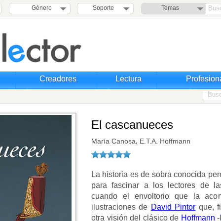
Género
Soporte
Temas
Creadores
Lectura
Profesion
El cascanueces
,
María Canosa
E.T.A. Hoffmann
La historia es de sobra conocida per
para fascinar a los lectores de l
cuando el envoltorio que la ac
ilustraciones de
David Pintor
que, fi
otra visión del clásico de
Hoffmann
-