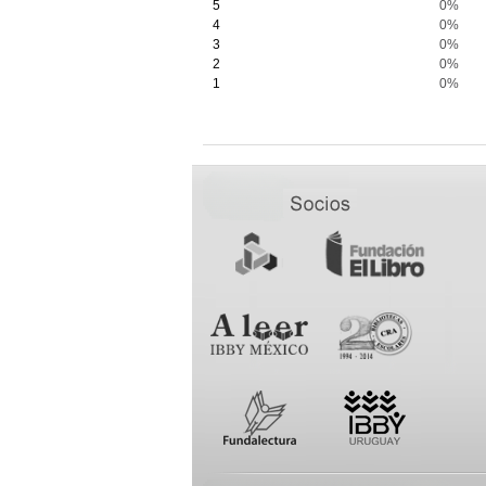
5
0%
4
0%
3
0%
2
0%
1
0%