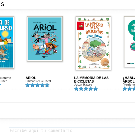
AS
de curso
ARIOL
LA MEMORIA DE LAS
¿HABL
ellner
Emmanuel Guibert
BICICLETAS
ÁRBOL
Josan Hatero
Pierdome