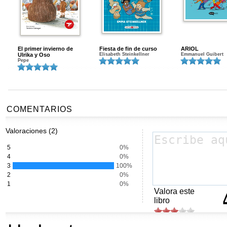
El primer invierno de
Fiesta de fin de curso
ARIOL
Ulrika y Oso
Elisabeth Steinkellner
Emmanuel Guibert
Pepe
COMENTARIOS
Valoraciones (2)
5
0%
4
0%
3
100%
2
0%
1
0%
Valora este
libro