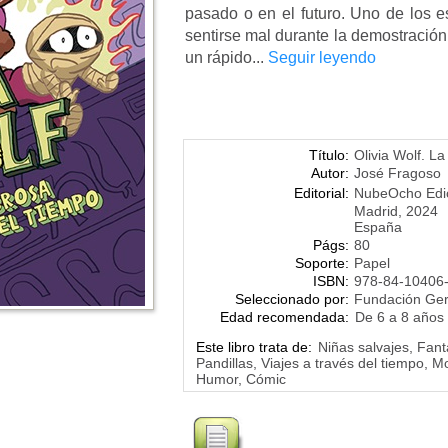
pasado o en el futuro. Uno de los 
sentirse mal durante la demostración 
un rápido...
Seguir leyendo
Título:
Olivia Wolf. L
Autor:
José Fragoso
Editorial:
NubeOcho Edi
Madrid, 2024
España
Págs:
80
Soporte:
Papel
ISBN:
978-84-10406
Seleccionado por:
Fundación Ge
Edad recomendada:
De 6 a 8 años
Este libro trata de:
Niñas salvajes, Fant
Pandillas, Viajes a través del tiempo, 
Humor, Cómic