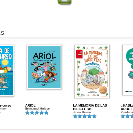
AS
de curso
ARIOL
LA MEMORIA DE LAS
¿HABL
ellner
Emmanuel Guibert
BICICLETAS
ÁRBOL
Josan Hatero
Pierdome