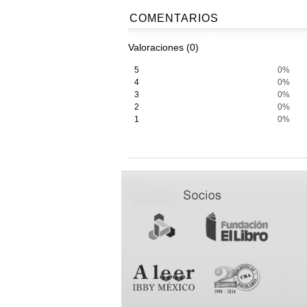
COMENTARIOS
Valoraciones (0)
5
0%
4
0%
3
0%
2
0%
1
0%