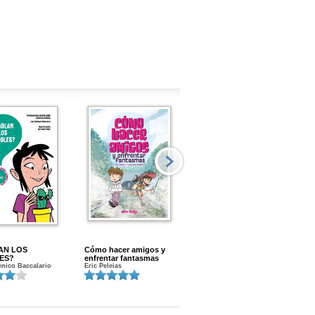
AN LOS
Cómo hacer amigos y
Menstruacion en marcha
ES?
enfrentar fantasmas
Gloria A. Calvo
nico Baccalario
Eric Peleias
K
S