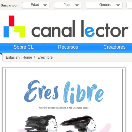
Edad
País
Género
Buscar por
Sobre CL
Recursos
Creadores
Estás en : Home / Eres libre