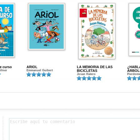
de curso
ARIOL
LA MEMORIA DE LAS
¿HABL
ellner
Emmanuel Guibert
BICICLETAS
ÁRBOL
Josan Hatero
Pierdome