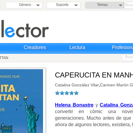
Género
Soporte
Temas
Creadores
Lectura
Profesion
ATTAN
CAPERUCITA EN MAN
,
Catalina González Vilar
Carmen Martín G
Helena Bonastre
y
Catalina Gonz
convertir en cómic una nov
generaciones. Mucho antes de que
ahora de algunos lectores, existiera, l