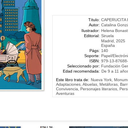
Título:
CAPERUCITA
Autor:
Catalina Gonzá
Ilustrador:
Helena Bonast
Editorial:
Siruela
Madrid, 2025
España
Págs:
140
Soporte:
Papel/Electrón
ISBN:
979-13-87688
Seleccionado por:
Fundación Ge
Edad recomendada:
De 9 a 11 año
Este libro trata de:
Nueva York, Monume
Adaptaciones, Abuelas, Metáforas, Barri
Convivencia, Personajes literarios, Per
Aventuras