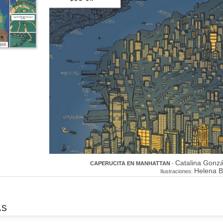
Catalina Gonzá
CAPERUCITA EN MANHATTAN
-
Helena B
Ilustraciones:
AS