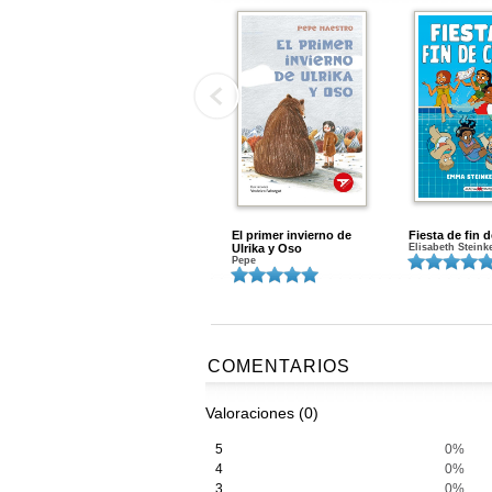
El primer invierno de
Fiesta de fin 
Ulrika y Oso
Elisabeth Steink
Pepe
COMENTARIOS
Valoraciones (0)
5
0%
4
0%
3
0%