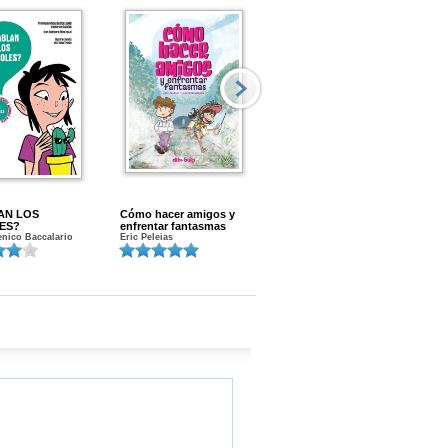
AN LOS
Cómo hacer amigos y
Menstruacion en marcha
ES?
enfrentar fantasmas
Gloria A. Calvo
nico Baccalario
Eric Peleias
K
S