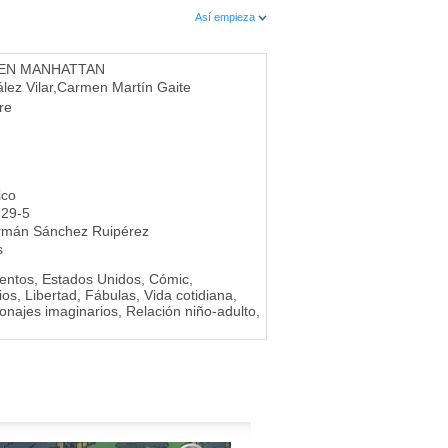
Así empieza
 EN MANHATTAN
lez Vilar
,
Carmen Martín Gaite
re
ico
-29-5
rmán Sánchez Ruipérez
s
ntos, Estados Unidos, Cómic,
os, Libertad, Fábulas, Vida cotidiana,
sonajes imaginarios, Relación niño-adulto,