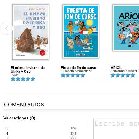
El primer invierno de
Fiesta de fin de curso
ARIOL
Ulrika y Oso
Elisabeth Steinkellner
Emmanuel Guibert
Pepe
COMENTARIOS
Valoraciones (0)
5
0%
4
0%