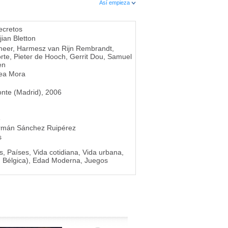
Así empieza
ecretos
jian Bletton
meer
,
Harmesz van Rijn Rembrandt
,
rte
,
Pieter de Hooch
,
Gerrit Dou
,
Samuel
en
hea Mora
onte (Madrid), 2006
3
rmán Sánchez Ruipérez
s
os, Países, Vida cotidiana, Vida urbana,
, Bélgica), Edad Moderna, Juegos