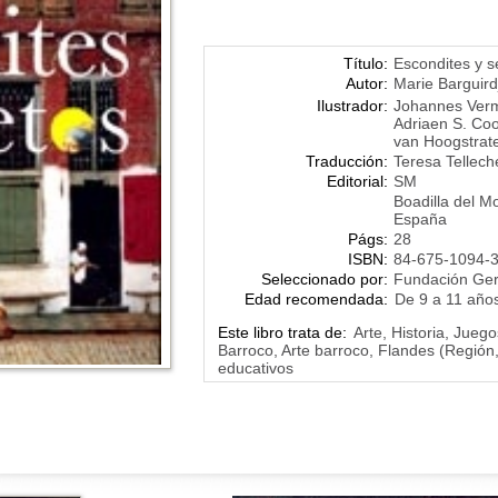
Título:
Escondites y s
Autor:
Marie Barguird
Ilustrador:
Johannes Ver
Adriaen S. Coo
van Hoogstrat
Traducción:
Teresa Tellec
Editorial:
SM
Boadilla del M
España
Págs:
28
ISBN:
84-675-1094-
Seleccionado por:
Fundación Ge
Edad recomendada:
De 9 a 11 año
Este libro trata de:
Arte, Historia, Jueg
Barroco, Arte barroco, Flandes (Región
educativos