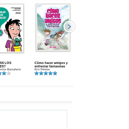
AN LOS
Cómo hacer amigos y
Menstruacion en marcha
ES?
enfrentar fantasmas
Gloria A. Calvo
nico Baccalario
Eric Peleias
K
S