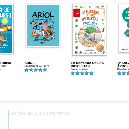
de curso
ARIOL
LA MEMORIA DE LAS
¿HABL
ellner
Emmanuel Guibert
BICICLETAS
ÁRBOL
Josan Hatero
Pierdome