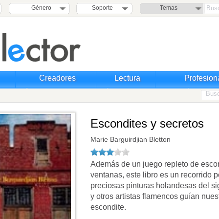
Género
Soporte
Temas
Creadores
Lectura
Profesion
Escondites y secretos
Marie Barguirdjian Bletton
Además de un juego repleto de escond
ventanas, este libro es un recorrido p
preciosas pinturas holandesas del s
y otros artistas flamencos guían nues
escondite.