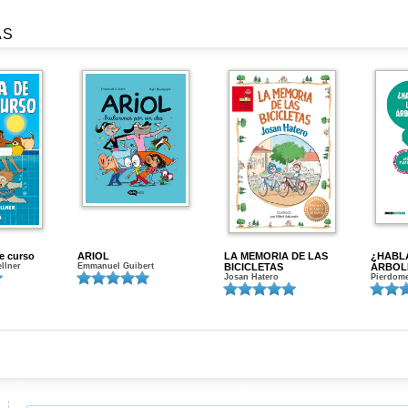
AS
de curso
ARIOL
LA MEMORIA DE LAS
¿HABL
ellner
Emmanuel Guibert
BICICLETAS
ÁRBOL
Josan Hatero
Pierdome