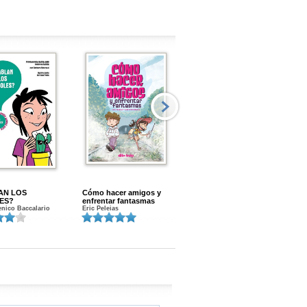
AN LOS
Cómo hacer amigos y
Menstruacion en marcha
ES?
enfrentar fantasmas
Gloria A. Calvo
nico Baccalario
Eric Peleias
K
S