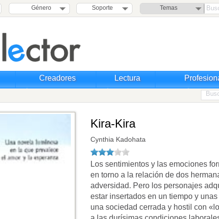
Género
Soporte
Temas
Creadores
Lectura
Profesion
Kira-Kira
Cynthia Kadohata
Los sentimientos y las emociones for
en torno a la relación de dos hermana
adversidad. Pero los personajes adqu
estar insertados en un tiempo y unas
una sociedad cerrada y hostil con «lo
a las durísimas condiciones laborales