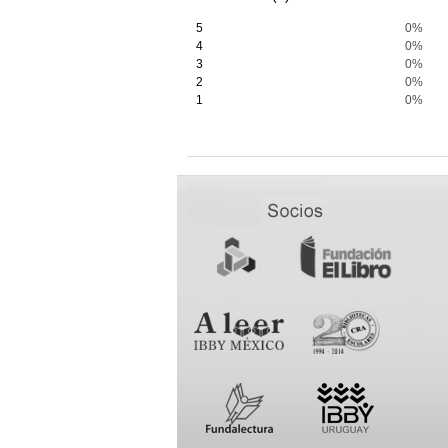
5
0%
4
0%
3
0%
2
0%
1
0%