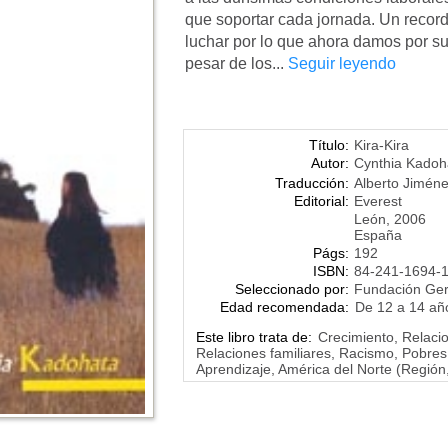
que soportar cada jornada. Un recor
luchar por lo que ahora damos por s
pesar de los...
Seguir leyendo
Título:
Kira-Kira
Autor:
Cynthia Kadoh
Traducción:
Alberto Jiméne
Editorial:
Everest
León, 2006
España
Págs:
192
ISBN:
84-241-1694-
Seleccionado por:
Fundación Ge
Edad recomendada:
De 12 a 14 añ
Este libro trata de:
Crecimiento, Relaci
Relaciones familiares, Racismo, Pobres
Aprendizaje, América del Norte (Región,