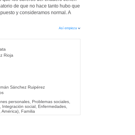
datorio de que no hace tanto hubo que
upuesto y consideramos normal. A
Así empieza
ata
z Rioja
1
rmán Sánchez Ruipérez
os
ones personales, Problemas sociales,
, Integración social, Enfermedades,
 América), Familia