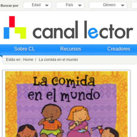
Edad
País
Género
Buscar por
Sobre CL
Recursos
Creadores
Estás en : Home / La comida en el mundo