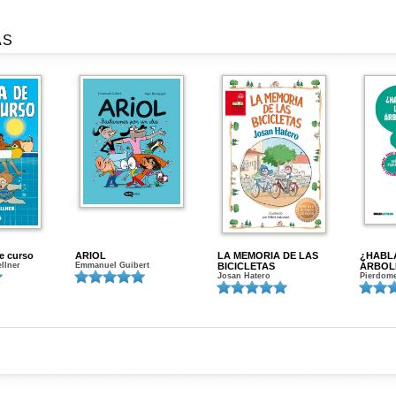
AS
de curso
ARIOL
LA MEMORIA DE LAS
¿HABL
ellner
Emmanuel Guibert
BICICLETAS
ÁRBOL
Josan Hatero
Pierdome