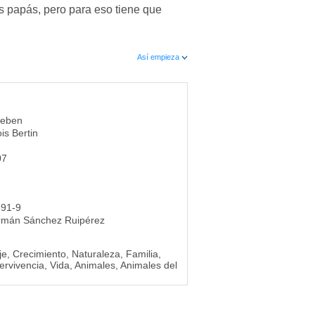
s papás, pero para eso tiene que
Así empieza
leben
is Bertin
07
591-9
rmán Sánchez Ruipérez
e, Crecimiento, Naturaleza, Familia,
ervivencia, Vida, Animales, Animales del