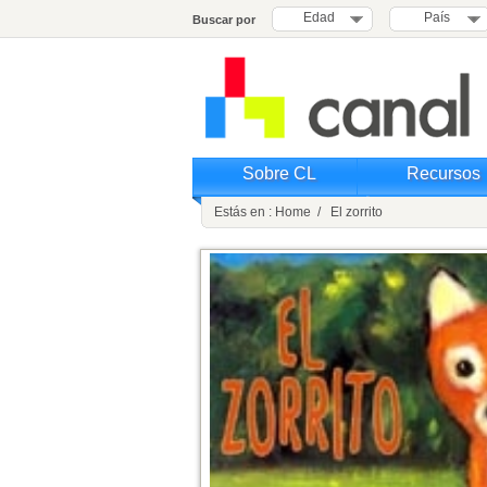
Edad
País
Buscar por
Sobre CL
Recursos
Estás en : Home / El zorrito