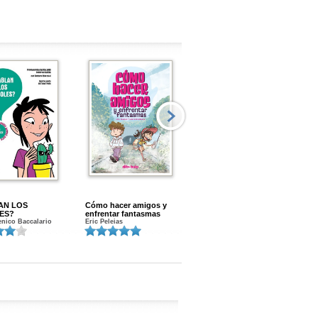
AN LOS
Cómo hacer amigos y
Menstruacion en marcha
ES?
enfrentar fantasmas
Gloria A. Calvo
nico Baccalario
Eric Peleias
K
S