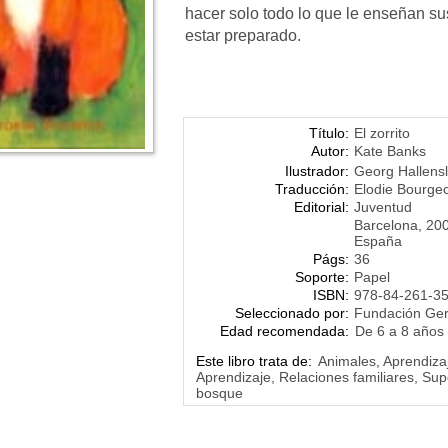
hacer solo todo lo que le enseñan su
estar preparado.
Título:
El zorrito
Autor:
Kate Banks
Ilustrador:
Georg Hallens
Traducción:
Elodie Bourgeo
Editorial:
Juventud
Barcelona, 20
España
Págs:
36
Soporte:
Papel
ISBN:
978-84-261-3
Seleccionado por:
Fundación Ge
Edad recomendada:
De 6 a 8 años
Este libro trata de:
Animales, Aprendizaj
Aprendizaje, Relaciones familiares, Sup
bosque