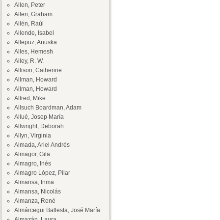
Allen, Peter
Allen, Graham
Allén, Raúl
Allende, Isabel
Allepuz, Anuska
Alles, Hemesh
Alley, R. W.
Allison, Catherine
Allman, Howard
Allman, Howard
Allred, Mike
Allsuch Boardman, Adam
Allué, Josep María
Allwright, Deborah
Allyn, Virginia
Almada, Ariel Andrés
Almagor, Gila
Almagro, Inés
Almagro López, Pilar
Almansa, Inma
Almansa, Nicolás
Almanza, René
Almárcegui Ballesta, José María
Almazán, Laura