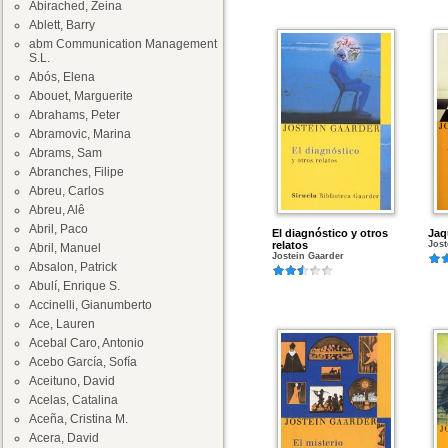
Abirached, Zeina
Ablett, Barry
abm Communication Management
S.L.
Abós, Elena
Abouet, Marguerite
Abrahams, Peter
Abramovic, Marina
Abrams, Sam
Abranches, Filipe
Abreu, Carlos
Abreu, Alê
Abril, Paco
El diagnóstico y otros
Jaq
relatos
Jost
Abril, Manuel
Jostein Gaarder
Absalon, Patrick
Abulí, Enrique S.
Accinelli, Gianumberto
Ace, Lauren
Acebal Caro, Antonio
Acebo García, Sofía
Aceituno, David
Acelas, Catalina
Aceña, Cristina M.
Acera, David