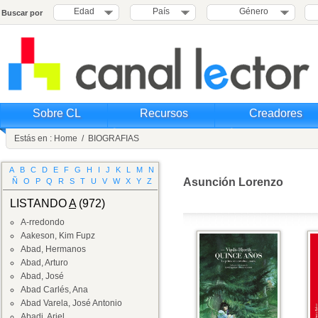
Edad
País
Género
Buscar por
Sobre CL
Recursos
Creadores
Estás en :
Home
/
BIOGRAFIAS
A
B
C
D
E
F
G
H
I
J
K
L
M
N
Asunción Lorenzo
Ñ
O
P
Q
R
S
T
U
V
W
X
Y
Z
LISTANDO
A
(972)
A-rredondo
Aakeson, Kim Fupz
Abad, Hermanos
Abad, Arturo
Abad, José
Abad Carlés, Ana
Abad Varela, José Antonio
Abadi, Ariel