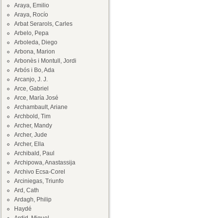
Araya, Emilio
Araya, Rocío
Arbat Serarols, Carles
Arbelo, Pepa
Arboleda, Diego
Arbona, Marion
Arbonès i Montull, Jordi
Arbós i Bo, Ada
Arcanjo, J. J.
Arce, Gabriel
Arce, María José
Archambault, Ariane
Archbold, Tim
Archer, Mandy
Archer, Jude
Archer, Ella
Archibald, Paul
Archipowa, Anastassija
Archivo Ecsa-Corel
Arciniegas, Triunfo
Ard, Cath
Ardagh, Philip
Haydé