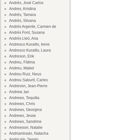
Andrés, José Carlos
Andres, Kristina
Andrés, Tamara
Andrés, Silvana
Andrés Argente, Carmen de
Andrès Font, Susana
Andrés Lleó, Ana
Andresco Kuraitis, Irene
Andresco Kuraitis, Laura
Andreson, Erik
Andreu, Fátima
Andreu, Mabel
Andreu Ruiz, Neus
Andreu Saburit, Carles
Andrevon, Jean-Pierre
Andrew, Ian
Andrews, Tequitia
Andrews, Chris
Andrews, Georgina
Andrews, Jesse
Andrews, Sandrine
Andrewson, Natalie
Andriamirado, Natacha
Andricaín, Sergio