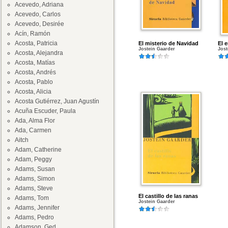
Acevedo, Adriana
Acevedo, Carlos
Acevedo, Desirée
Acín, Ramón
Acosta, Patricia
El misterio de Navidad
El 
Jostein Gaarder
Jost
Acosta, Alejandra
Acosta, Matías
Acosta, Andrés
Acosta, Pablo
Acosta, Alicia
Acosta Gutiérrez, Juan Agustín
Acuña Escuder, Paula
Ada, Alma Flor
Ada, Carmen
Aitch
Adam, Catherine
Adam, Peggy
Adams, Susan
Adams, Simon
Adams, Steve
El castillo de las ranas
Adams, Tom
Jostein Gaarder
Adams, Jennifer
Adams, Pedro
Adamson, Ged