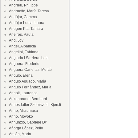
Andrieu, Philippe
Andruetto, María Teresa
Andújar, Gemma
Andújar Lorca, Laura
Anegón Pla, Tamara
Aneiros, Paula
Ang, Joy
Ángel, Albalucia
Angelini, Fabiana
Anglada i Sarriera, Lola
Anguera, Frederic
Anguera Cañellas, Mercè
Angulo, Elena
Angulo Aguado, María
Angulo Fernández, María
Anholt, Laurence
Ankenbrand, Bernhard
Annesdatter Skomsvold, Kjersti
Anno, Mitsumasa
Anno, Moyoko
Annunzio, Gabriele D\'
Añorga López, Pello
Ansón, Marta