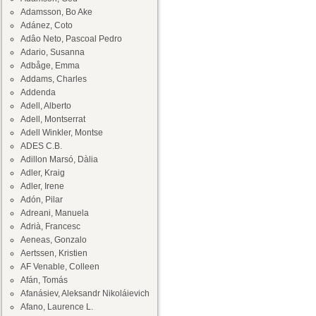
Adamsson, Bo Ake
Adánez, Coto
Adâo Neto, Pascoal Pedro
Adario, Susanna
Adbåge, Emma
Addams, Charles
Addenda
Adell, Alberto
Adell, Montserrat
Adell Winkler, Montse
ADES C.B.
Adillon Marsó, Dàlia
Adler, Kraig
Adler, Irene
Adón, Pilar
Adreani, Manuela
Adrià, Francesc
Aeneas, Gonzalo
Aertssen, Kristien
AF Venable, Colleen
Afán, Tomás
Afanásiev, Aleksandr Nikoláievich
Afano, Laurence L.