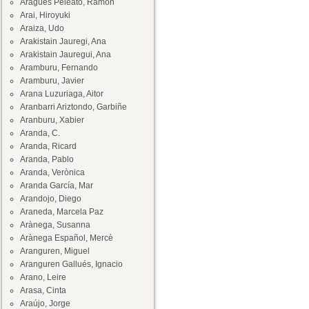
Aragüés Peleato, Ramón
Arai, Hiroyuki
Araiza, Udo
Arakistain Jauregi, Ana
Arakistain Jauregui, Ana
Aramburu, Fernando
Aramburu, Javier
Arana Luzuriaga, Aitor
Aranbarri Ariztondo, Garbiñe
Aranburu, Xabier
Aranda, C.
Aranda, Ricard
Aranda, Pablo
Aranda, Verònica
Aranda García, Mar
Arandojo, Diego
Araneda, Marcela Paz
Arànega, Susanna
Arànega Español, Mercè
Aranguren, Miguel
Aranguren Gallués, Ignacio
Arano, Leire
Arasa, Cinta
Araújo, Jorge