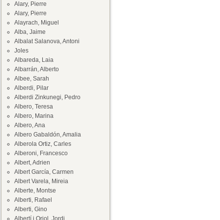
Alary, Pierre
Alary, Pierre
Alayrach, Miguel
Alba, Jaime
Albalat Salanova, Antoni
Joles
Albareda, Laia
Albarrán, Alberto
Albee, Sarah
Alberdi, Pilar
Alberdi Zinkunegi, Pedro
Albero, Teresa
Albero, Marina
Albero, Ana
Albero Gabaldón, Amalia
Alberola Ortiz, Carles
Alberoni, Francesco
Albert, Adrien
Albert García, Carmen
Albert Varela, Mireia
Alberte, Montse
Alberti, Rafael
Alberti, Gino
Albertí i Oriol, Jordi