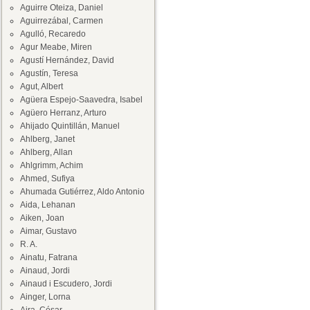
Aguirre Oteiza, Daniel
Aguirrezábal, Carmen
Agulló, Recaredo
Agur Meabe, Miren
Agustí Hernández, David
Agustín, Teresa
Agut, Albert
Agüera Espejo-Saavedra, Isabel
Agüero Herranz, Arturo
Ahijado Quintillán, Manuel
Ahlberg, Janet
Ahlberg, Allan
Ahlgrimm, Achim
Ahmed, Sufiya
Ahumada Gutiérrez, Aldo Antonio
Aida, Lehanan
Aiken, Joan
Aimar, Gustavo
R. A.
Ainatu, Fatrana
Ainaud, Jordi
Ainaud i Escudero, Jordi
Ainger, Lorna