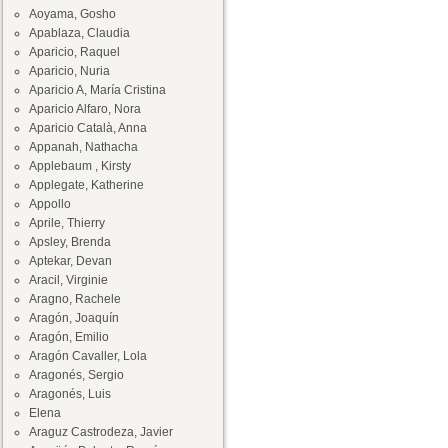
Aoyama, Gosho
Apablaza, Claudia
Aparicio, Raquel
Aparicio, Nuria
Aparicio A, María Cristina
Aparicio Alfaro, Nora
Aparicio Català, Anna
Appanah, Nathacha
Applebaum , Kirsty
Applegate, Katherine
Appollo
Aprile, Thierry
Apsley, Brenda
Aptekar, Devan
Aracil, Virginie
Aragno, Rachele
Aragón, Joaquín
Aragón, Emilio
Aragón Cavaller, Lola
Aragonés, Sergio
Aragonés, Luis
Elena
Araguz Castrodeza, Javier