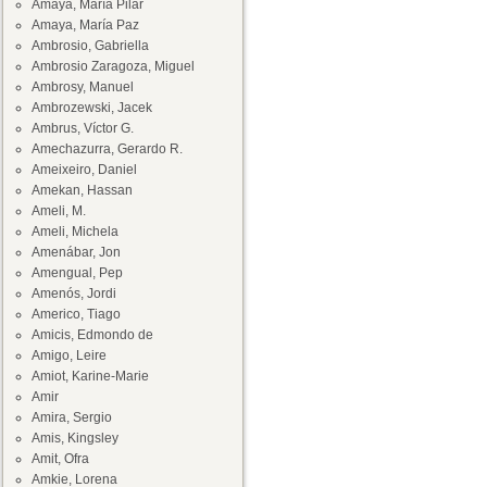
Amaya, María Pilar
Amaya, María Paz
Ambrosio, Gabriella
Ambrosio Zaragoza, Miguel
Ambrosy, Manuel
Ambrozewski, Jacek
Ambrus, Víctor G.
Amechazurra, Gerardo R.
Ameixeiro, Daniel
Amekan, Hassan
Ameli, M.
Ameli, Michela
Amenábar, Jon
Amengual, Pep
Amenós, Jordi
Americo, Tiago
Amicis, Edmondo de
Amigo, Leire
Amiot, Karine-Marie
Amir
Amira, Sergio
Amis, Kingsley
Amit, Ofra
Amkie, Lorena