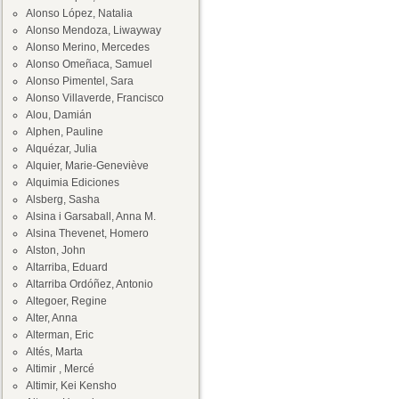
Alonso López, Natalia
Alonso Mendoza, Liwayway
Alonso Merino, Mercedes
Alonso Omeñaca, Samuel
Alonso Pimentel, Sara
Alonso Villaverde, Francisco
Alou, Damián
Alphen, Pauline
Alquézar, Julia
Alquier, Marie-Geneviève
Alquimia Ediciones
Alsberg, Sasha
Alsina i Garsaball, Anna M.
Alsina Thevenet, Homero
Alston, John
Altarriba, Eduard
Altarriba Ordóñez, Antonio
Altegoer, Regine
Alter, Anna
Alterman, Eric
Altés, Marta
Altimir , Mercé
Altimir, Kei Kensho