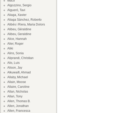
Maco
Algozzino, Sergio
Algueró, Tavi
Aliaga, Xavier
Aliaga Sánchez, Roberto
Alibés i Riera, Maria Dolors
Alibeu, Géraldine
Alibeu, Geraldine
Alice, Hannah
Alier, Roger
Aliki
Alins, Sonia
Aliprandi, Christian
Alis, Luis
Alison, Jay
Alkuwaifi, Ahmad
Allaby, Michael
Allain, Moose
Allaire, Caroline
Allan, Nicholas
Allan, Tony
Allen, Thomas B.
Allen, Jonathan
Allen, Francesca