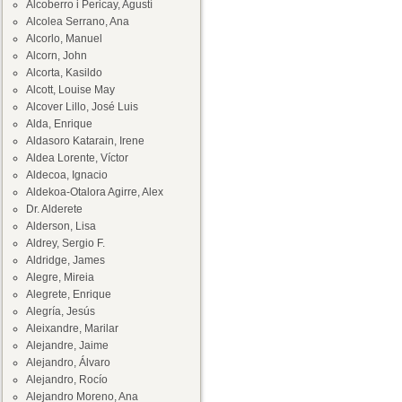
Alcoberro i Pericay, Agustí
Alcolea Serrano, Ana
Alcorlo, Manuel
Alcorn, John
Alcorta, Kasildo
Alcott, Louise May
Alcover Lillo, José Luis
Alda, Enrique
Aldasoro Katarain, Irene
Aldea Lorente, Víctor
Aldecoa, Ignacio
Aldekoa-Otalora Agirre, Alex
Dr. Alderete
Alderson, Lisa
Aldrey, Sergio F.
Aldridge, James
Alegre, Mireia
Alegrete, Enrique
Alegría, Jesús
Aleixandre, Marilar
Alejandre, Jaime
Alejandro, Álvaro
Alejandro, Rocío
Alejandro Moreno, Ana