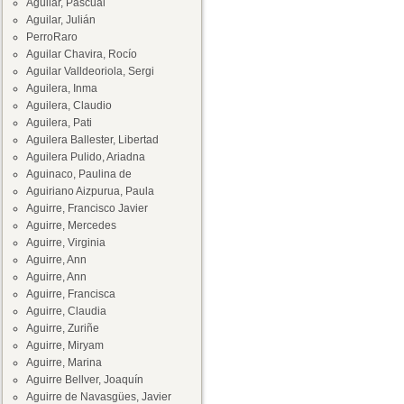
Aguilar, Pascual
Aguilar, Julián
PerroRaro
Aguilar Chavira, Rocío
Aguilar Valldeoriola, Sergi
Aguilera, Inma
Aguilera, Claudio
Aguilera, Pati
Aguilera Ballester, Libertad
Aguilera Pulido, Ariadna
Aguinaco, Paulina de
Aguiriano Aizpurua, Paula
Aguirre, Francisco Javier
Aguirre, Mercedes
Aguirre, Virginia
Aguirre, Ann
Aguirre, Ann
Aguirre, Francisca
Aguirre, Claudia
Aguirre, Zuriñe
Aguirre, Miryam
Aguirre, Marina
Aguirre Bellver, Joaquín
Aguirre de Navasgües, Javier