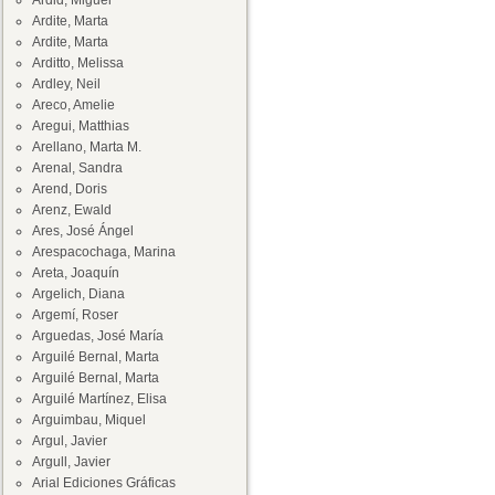
Ardid, Miguel
Ardite, Marta
Ardite, Marta
Arditto, Melissa
Ardley, Neil
Areco, Amelie
Aregui, Matthias
Arellano, Marta M.
Arenal, Sandra
Arend, Doris
Arenz, Ewald
Ares, José Ángel
Arespacochaga, Marina
Areta, Joaquín
Argelich, Diana
Argemí, Roser
Arguedas, José María
Arguilé Bernal, Marta
Arguilé Bernal, Marta
Arguilé Martínez, Elisa
Arguimbau, Miquel
Argul, Javier
Argull, Javier
Arial Ediciones Gráficas