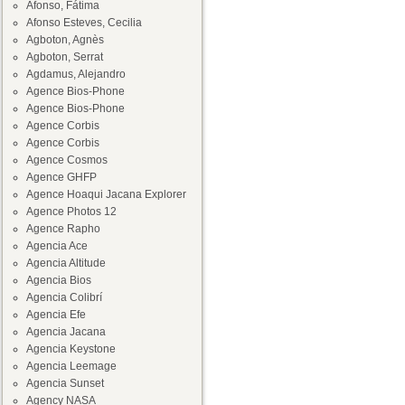
Afonso, Fátima
Afonso Esteves, Cecilia
Agboton, Agnès
Agboton, Serrat
Agdamus, Alejandro
Agence Bios-Phone
Agence Bios-Phone
Agence Corbis
Agence Corbis
Agence Cosmos
Agence GHFP
Agence Hoaqui Jacana Explorer
Agence Photos 12
Agence Rapho
Agencia Ace
Agencia Altitude
Agencia Bios
Agencia Colibrí
Agencia Efe
Agencia Jacana
Agencia Keystone
Agencia Leemage
Agencia Sunset
Agency NASA