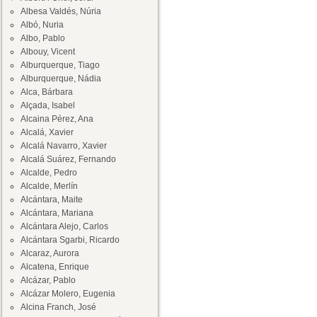
Albesa Valdés, Núria
Albó, Nuria
Albo, Pablo
Albouy, Vicent
Alburquerque, Tiago
Alburquerque, Nádia
Alca, Bárbara
Alçada, Isabel
Alcaina Pérez, Ana
Alcalá, Xavier
Alcalá Navarro, Xavier
Alcalá Suárez, Fernando
Alcalde, Pedro
Alcalde, Merlín
Alcántara, Maite
Alcántara, Mariana
Alcántara Alejo, Carlos
Alcántara Sgarbi, Ricardo
Alcaraz, Aurora
Alcatena, Enrique
Alcázar, Pablo
Alcázar Molero, Eugenia
Alcina Franch, José