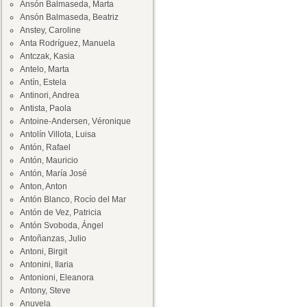
Ansón Balmaseda, Marta
Ansón Balmaseda, Beatriz
Anstey, Caroline
Anta Rodríguez, Manuela
Antczak, Kasia
Antelo, Marta
Antín, Estela
Antinori, Andrea
Antista, Paola
Antoine-Andersen, Véronique
Antolín Villota, Luisa
Antón, Rafael
Antón, Mauricio
Antón, María José
Anton, Anton
Antón Blanco, Rocío del Mar
Antón de Vez, Patricia
Antón Svoboda, Ángel
Antoñanzas, Julio
Antoni, Birgit
Antonini, Ilaria
Antonioni, Eleanora
Antony, Steve
Anuvela