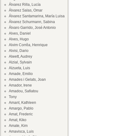
Álvarez Rilla, Lucía
Álvarez Salas, Omar
Álvarez Santamarina, María Luisa
Álvarez Schurmann, Sabina
Álvaro Garrido, José Antonio
Alves, Daniel
Alves, Hugo
Alvim Corrêa, Henrique
Alvisi, Dario
Alwett, Audrey
Alzial, Sylvain
Alzueta, Luis
Amade, Emilio
Amades i Gelats, Joan
Amador, Irene
Amadou, Safiatou
Tony
Amant, Kathleen
Amargo, Pablo
Amat, Frederic
Amat, Kiko
Amate, Kim
Amavisca, Luis