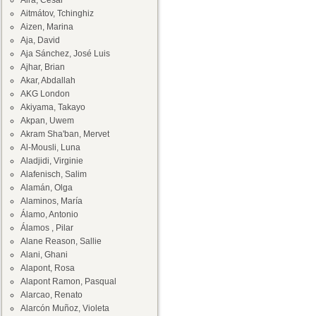
Aira, César
Aitmátov, Tchinghiz
Aizen, Marina
Aja, David
Aja Sánchez, José Luis
Ajhar, Brian
Akar, Abdallah
AKG London
Akiyama, Takayo
Akpan, Uwem
Akram Sha'ban, Mervet
Al-Mousli, Luna
Aladjidi, Virginie
Alafenisch, Salim
Alamán, Olga
Alaminos, María
Álamo, Antonio
Álamos , Pilar
Alane Reason, Sallie
Alani, Ghani
Alapont, Rosa
Alapont Ramon, Pasqual
Alarcao, Renato
Alarcón Muñoz, Violeta