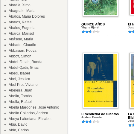
Abadía, Ximo
Abagnale, Maria
Ábalos, María Dolores
Ábalos, Rafael
QUINCE AÑOS
El l
Ábalos, Eugenia
Vigdis Hjorth
Jost
Abarca, Marisol
Abásolo, María
Abbado, Claudio
Abbasian, Pooya
Abbott, Simon
Abdel-Fattah, Randa
Abdel-Qadir, Ghazi
Abedi, Isabel
Abel, Jessica
Abel Prot, Viviane
Abeleira, Juan
Abella, Tomás
Abella, Rafael
Abella Mardones, José Antonio
Abello Collados, Andrea
El vendedor de cuentos
La 
Jostein Gaarder
Bib
Abeyà Lafontana, Elisabet
Jost
Abia, David
Abio, Carlos