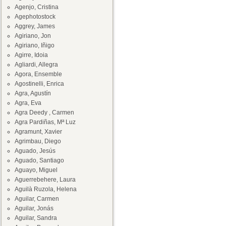
Agenjo, Cristina
Agephotostock
Aggrey, James
Agiriano, Jon
Agiriano, Iñigo
Agirre, Idoia
Agliardi, Allegra
Agora, Ensemble
Agostinelli, Enrica
Agra, Agustín
Agra, Eva
Agra Deedy , Carmen
Agra Pardiñas, Mª Luz
Agramunt, Xavier
Agrimbau, Diego
Aguado, Jesús
Aguado, Santiago
Aguayo, Miguel
Aguerrebehere, Laura
Aguilà Ruzola, Helena
Aguilar, Carmen
Aguilar, Jonás
Aguilar, Sandra