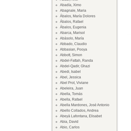
Abadía, Ximo
Abagnale, Maria
Ábalos, María Dolores
Ábalos, Rafael
Ábalos, Eugenia
Abarca, Marisol
Abásolo, María
Abbado, Claudio
Abbasian, Pooya
Abbott, Simon
Abdel-Fattah, Randa
Abdel-Qadir, Ghazi
Abedi, Isabel
Abel, Jessica
Abel Prot, Viviane
Abeleira, Juan
Abella, Tomás
Abella, Rafael
Abella Mardones, José Antonio
Abello Collados, Andrea
Abeyà Lafontana, Elisabet
Abia, David
Abio, Carlos