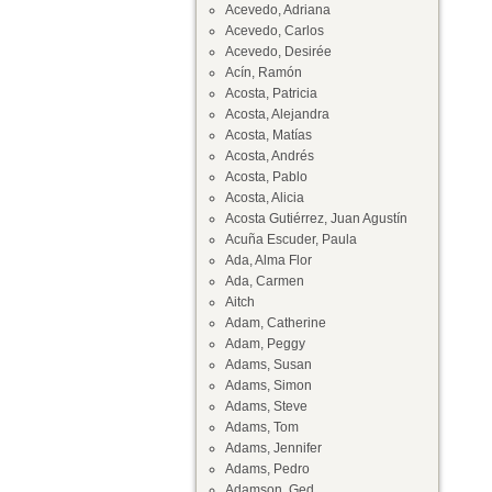
Acevedo, Adriana
Acevedo, Carlos
Acevedo, Desirée
Acín, Ramón
Acosta, Patricia
Acosta, Alejandra
Acosta, Matías
Acosta, Andrés
Acosta, Pablo
Acosta, Alicia
Acosta Gutiérrez, Juan Agustín
Acuña Escuder, Paula
Ada, Alma Flor
Ada, Carmen
Aitch
Adam, Catherine
Adam, Peggy
Adams, Susan
Adams, Simon
Adams, Steve
Adams, Tom
Adams, Jennifer
Adams, Pedro
Adamson, Ged