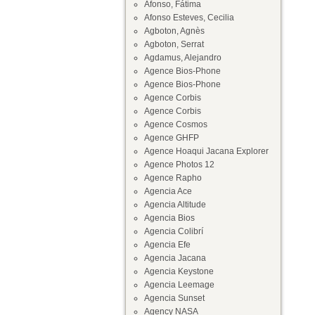
Afonso, Fátima
Afonso Esteves, Cecilia
Agboton, Agnès
Agboton, Serrat
Agdamus, Alejandro
Agence Bios-Phone
Agence Bios-Phone
Agence Corbis
Agence Corbis
Agence Cosmos
Agence GHFP
Agence Hoaqui Jacana Explorer
Agence Photos 12
Agence Rapho
Agencia Ace
Agencia Altitude
Agencia Bios
Agencia Colibrí
Agencia Efe
Agencia Jacana
Agencia Keystone
Agencia Leemage
Agencia Sunset
Agency NASA