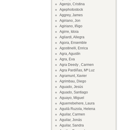
Agenjo, Cristina
Agephotostock
Aggrey, James
Agiriano, Jon
Agiriano, Iñigo
Agirre, Idoia
Agliardi, Allegra
Agora, Ensemble
Agostinelli, Enrica
Agra, Agustín
Agra, Eva
Agra Deedy , Carmen
Agra Pardiñas, Mª Luz
Agramunt, Xavier
Agrimbau, Diego
Aguado, Jesús
Aguado, Santiago
Aguayo, Miguel
Aguerrebehere, Laura
Aguilà Ruzola, Helena
Aguilar, Carmen
Aguilar, Jonás
Aguilar, Sandra