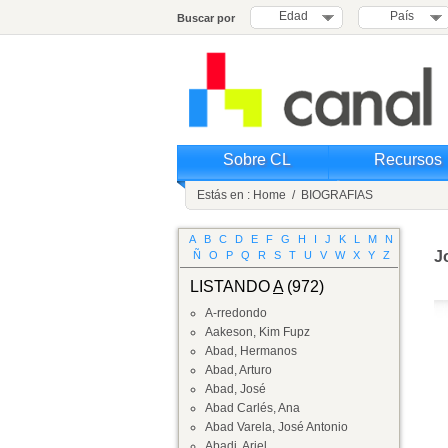
Edad
País
Buscar por
Sobre CL
Recursos
Estás en :
Home
/
BIOGRAFIAS
A
B
C
D
E
F
G
H
I
J
K
L
M
N
J
Ñ
O
P
Q
R
S
T
U
V
W
X
Y
Z
LISTANDO
A
(972)
A-rredondo
Aakeson, Kim Fupz
Abad, Hermanos
Abad, Arturo
Abad, José
Abad Carlés, Ana
Abad Varela, José Antonio
Abadi, Ariel