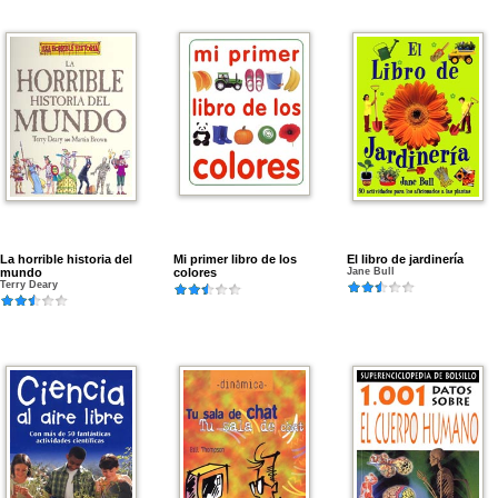
La horrible historia del
Mi primer libro de los
El libro de jardinería
mundo
colores
Jane Bull
Terry Deary