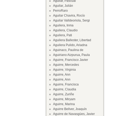
Aguilar, Pascual
Aguilar, Julián
PerroRaro
Aguilar Chavira, Rocío
Aguilar Valldeoriola, Sergi
Aguilera, Inma
Aguilera, Claudio
Aguilera, Pati
Aguilera Ballester, Libertad
Aguilera Pulido, Ariadna
Aguinaco, Paulina de
Aguiriano Aizpurua, Paula
Aguirre, Francisco Javier
Aguirre, Mercedes
Aguirre, Virginia
Aguirre, Ann
Aguirre, Ann
Aguirre, Francisca
Aguirre, Claudia
Aguirre, Zuriñe
Aguirre, Miryam
Aguirre, Marina
Aguirre Bellver, Joaquín
Aguirre de Navasgües, Javier