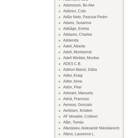
Adamsson, Bo Ake
Adánez, Coto
Adâo Neto, Pascoal Pedro
Adario, Susanna
Adbåge, Emma
Addams, Charles
Addenda
Adell, Alberto
Adell, Montserrat
Adell Winkler, Montse
ADES C.B.
Adillon Marsó, Dàlia
Adler, Kraig
Adler, Irene
Adón, Pilar
Adreani, Manuela
Adrià, Francesc
Aeneas, Gonzalo
Aertssen, Kristien
AF Venable, Colleen
Afán, Tomás
Afanásiev, Aleksandr Nikoláievich
Afano, Laurence L.