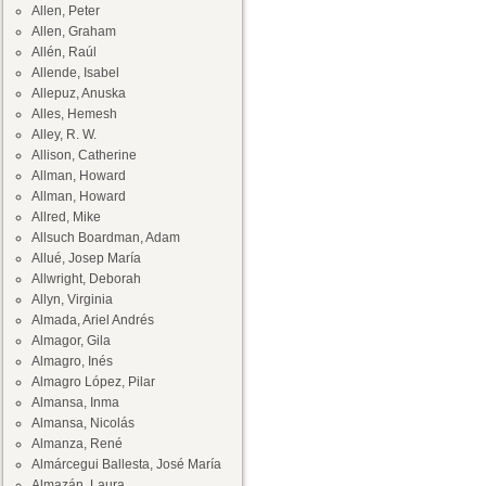
Allen, Peter
Allen, Graham
Allén, Raúl
Allende, Isabel
Allepuz, Anuska
Alles, Hemesh
Alley, R. W.
Allison, Catherine
Allman, Howard
Allman, Howard
Allred, Mike
Allsuch Boardman, Adam
Allué, Josep María
Allwright, Deborah
Allyn, Virginia
Almada, Ariel Andrés
Almagor, Gila
Almagro, Inés
Almagro López, Pilar
Almansa, Inma
Almansa, Nicolás
Almanza, René
Almárcegui Ballesta, José María
Almazán, Laura