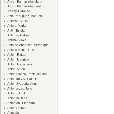
Ansón Balmaseda, Marta
Ansón Balmaseda, Beatriz
Anstey, Caroline
Anta Rodríguez, Manuela
Antczak, Kasia
Antelo, Marta
Antín, Estela
Antinori, Andrea
Antista, Paola
Antoine-Andersen, Véronique
Antolín Villota, Luisa
Antón, Rafael
Antón, Mauricio
Antón, María José
Anton, Anton
Antón Blanco, Rocío del Mar
Antón de Vez, Patricia
Antón Svoboda, Ángel
Antoñanzas, Julio
Antoni, Birgit
Antonini, Ilaria
Antonioni, Eleanora
Antony, Steve
Anuvela