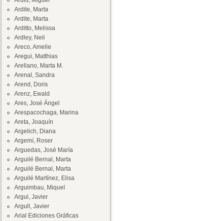
Ardid, Miguel
Ardite, Marta
Ardite, Marta
Arditto, Melissa
Ardley, Neil
Areco, Amelie
Aregui, Matthias
Arellano, Marta M.
Arenal, Sandra
Arend, Doris
Arenz, Ewald
Ares, José Ángel
Arespacochaga, Marina
Areta, Joaquín
Argelich, Diana
Argemí, Roser
Arguedas, José María
Arguilé Bernal, Marta
Arguilé Bernal, Marta
Arguilé Martínez, Elisa
Arguimbau, Miquel
Argul, Javier
Argull, Javier
Arial Ediciones Gráficas