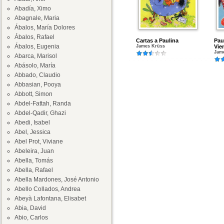
Abadía, Ximo
Abagnale, Maria
Ábalos, María Dolores
Ábalos, Rafael
Cartas a Paulina
Paul
Ábalos, Eugenia
James Krüss
Vie
Jam
Abarca, Marisol
Abásolo, María
Abbado, Claudio
Abbasian, Pooya
Abbott, Simon
Abdel-Fattah, Randa
Abdel-Qadir, Ghazi
Abedi, Isabel
Abel, Jessica
Abel Prot, Viviane
Abeleira, Juan
Abella, Tomás
Abella, Rafael
Abella Mardones, José Antonio
Abello Collados, Andrea
Abeyà Lafontana, Elisabet
Abia, David
Abio, Carlos