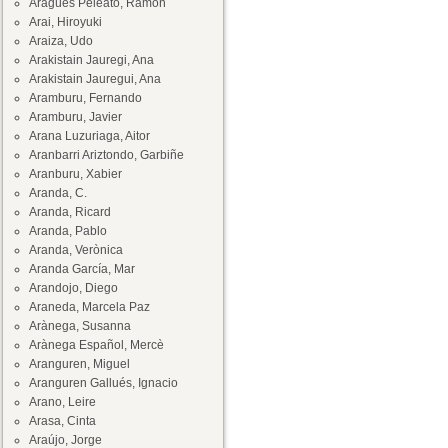
Aragüés Peleato, Ramón
Arai, Hiroyuki
Araiza, Udo
Arakistain Jauregi, Ana
Arakistain Jauregui, Ana
Aramburu, Fernando
Aramburu, Javier
Arana Luzuriaga, Aitor
Aranbarri Ariztondo, Garbiñe
Aranburu, Xabier
Aranda, C.
Aranda, Ricard
Aranda, Pablo
Aranda, Verònica
Aranda García, Mar
Arandojo, Diego
Araneda, Marcela Paz
Arànega, Susanna
Arànega Español, Mercè
Aranguren, Miguel
Aranguren Gallués, Ignacio
Arano, Leire
Arasa, Cinta
Araújo, Jorge