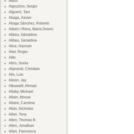
Maco
Algozzino, Sergio
Algueró, Tavi
Aliaga, Xavier
Aliaga Sánchez, Roberto
Alibés i Riera, Maria Dolors
Alibeu, Géraldine
Alibeu, Geraldine
Alice, Hannah
Alier, Roger
Aliki
Alins, Sonia
Aliprandi, Christian
Alis, Luis
Alison, Jay
Alkuwaifi, Ahmad
Allaby, Michael
Allain, Moose
Allaire, Caroline
Allan, Nicholas
Allan, Tony
Allen, Thomas B.
Allen, Jonathan
Allen, Francesca