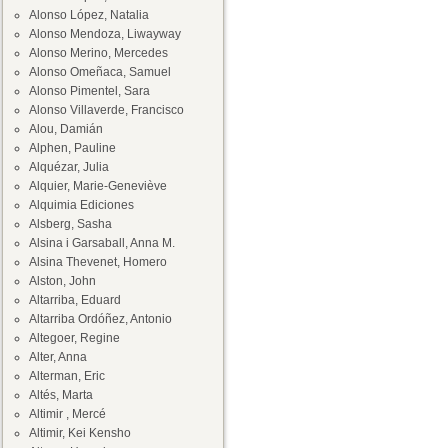
Alonso López, Natalia
Alonso Mendoza, Liwayway
Alonso Merino, Mercedes
Alonso Omeñaca, Samuel
Alonso Pimentel, Sara
Alonso Villaverde, Francisco
Alou, Damián
Alphen, Pauline
Alquézar, Julia
Alquier, Marie-Geneviève
Alquimia Ediciones
Alsberg, Sasha
Alsina i Garsaball, Anna M.
Alsina Thevenet, Homero
Alston, John
Altarriba, Eduard
Altarriba Ordóñez, Antonio
Altegoer, Regine
Alter, Anna
Alterman, Eric
Altés, Marta
Altimir , Mercé
Altimir, Kei Kensho