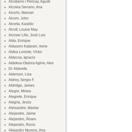
Alcoberro i Pericay, Agustí
Alcolea Serrano, Ana
Alcorlo, Manuel
Alcorn, John
Alcorta, Kasildo
Alcott, Louise May
Alcover Lillo, José Luis
Alda, Enrique
Aldasoro Katarain, Irene
Aldea Lorente, Víctor
Aldecoa, Ignacio
Aldekoa-Otalora Agirre, Alex
Dr. Alderete
Alderson, Lisa
Aldrey, Sergio F.
Aldridge, James
Alegre, Mireia
Alegrete, Enrique
Alegría, Jesús
Aleixandre, Marilar
Alejandre, Jaime
Alejandro, Álvaro
Alejandro, Rocío
Alejandro Moreno, Ana