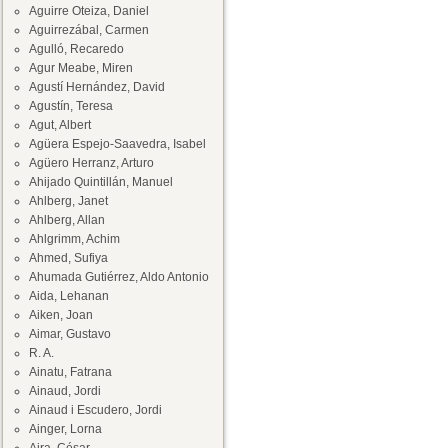
Aguirre Oteiza, Daniel
Aguirrezábal, Carmen
Agulló, Recaredo
Agur Meabe, Miren
Agustí Hernández, David
Agustín, Teresa
Agut, Albert
Agüera Espejo-Saavedra, Isabel
Agüero Herranz, Arturo
Ahijado Quintillán, Manuel
Ahlberg, Janet
Ahlberg, Allan
Ahlgrimm, Achim
Ahmed, Sufiya
Ahumada Gutiérrez, Aldo Antonio
Aida, Lehanan
Aiken, Joan
Aimar, Gustavo
R. A.
Ainatu, Fatrana
Ainaud, Jordi
Ainaud i Escudero, Jordi
Ainger, Lorna