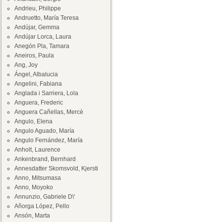
Andrieu, Philippe
Andruetto, María Teresa
Andújar, Gemma
Andújar Lorca, Laura
Anegón Pla, Tamara
Aneiros, Paula
Ang, Joy
Ángel, Albalucia
Angelini, Fabiana
Anglada i Sarriera, Lola
Anguera, Frederic
Anguera Cañellas, Mercè
Angulo, Elena
Angulo Aguado, María
Angulo Fernández, María
Anholt, Laurence
Ankenbrand, Bernhard
Annesdatter Skomsvold, Kjersti
Anno, Mitsumasa
Anno, Moyoko
Annunzio, Gabriele D\'
Añorga López, Pello
Ansón, Marta