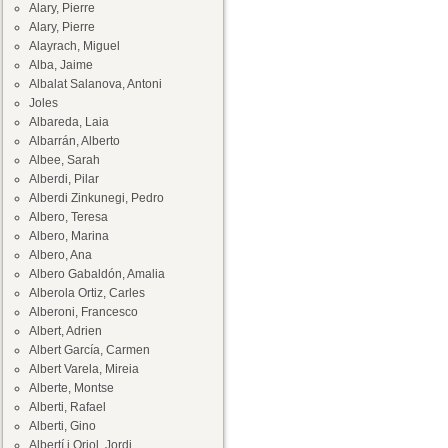
Alary, Pierre
Alary, Pierre
Alayrach, Miguel
Alba, Jaime
Albalat Salanova, Antoni
Joles
Albareda, Laia
Albarrán, Alberto
Albee, Sarah
Alberdi, Pilar
Alberdi Zinkunegi, Pedro
Albero, Teresa
Albero, Marina
Albero, Ana
Albero Gabaldón, Amalia
Alberola Ortiz, Carles
Alberoni, Francesco
Albert, Adrien
Albert García, Carmen
Albert Varela, Mireia
Alberte, Montse
Alberti, Rafael
Alberti, Gino
Albertí i Oriol, Jordi