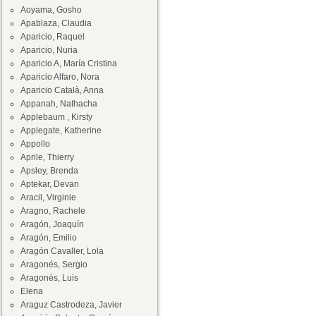
Aoyama, Gosho
Apablaza, Claudia
Aparicio, Raquel
Aparicio, Nuria
Aparicio A, María Cristina
Aparicio Alfaro, Nora
Aparicio Català, Anna
Appanah, Nathacha
Applebaum , Kirsty
Applegate, Katherine
Appollo
Aprile, Thierry
Apsley, Brenda
Aptekar, Devan
Aracil, Virginie
Aragno, Rachele
Aragón, Joaquín
Aragón, Emilio
Aragón Cavaller, Lola
Aragonés, Sergio
Aragonés, Luis
Elena
Araguz Castrodeza, Javier