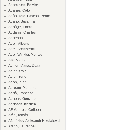
Adamsson, Bo Ake
Adánez, Coto
Adâo Neto, Pascoal Pedro
Adario, Susanna
Adbåge, Emma
Addams, Charles
Addenda
Adell, Alberto
Adell, Montserrat
Adell Winkler, Montse
ADES C.B.
Adillon Marsó, Dàlia
Adler, Kraig
Adler, Irene
Adón, Pilar
Adreani, Manuela
Adrià, Francesc
Aeneas, Gonzalo
Aertssen, Kristien
AF Venable, Colleen
Afán, Tomás
Afanásiev, Aleksandr Nikoláievich
Afano, Laurence L.