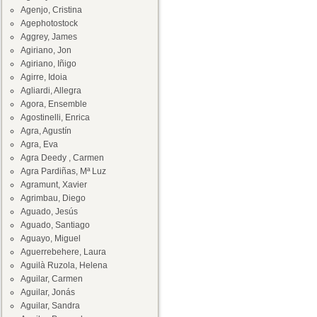
Agenjo, Cristina
Agephotostock
Aggrey, James
Agiriano, Jon
Agiriano, Iñigo
Agirre, Idoia
Agliardi, Allegra
Agora, Ensemble
Agostinelli, Enrica
Agra, Agustín
Agra, Eva
Agra Deedy , Carmen
Agra Pardiñas, Mª Luz
Agramunt, Xavier
Agrimbau, Diego
Aguado, Jesús
Aguado, Santiago
Aguayo, Miguel
Aguerrebehere, Laura
Aguilà Ruzola, Helena
Aguilar, Carmen
Aguilar, Jonás
Aguilar, Sandra