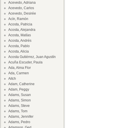
Acevedo, Adriana
Acevedo, Carlos
Acevedo, Desirée
Acín, Ramón
Acosta, Patricia
Acosta, Alejandra
Acosta, Matías
Acosta, Andrés
Acosta, Pablo
Acosta, Alicia
Acosta Gutiérrez, Juan Agustín
Acuña Escuder, Paula
Ada, Alma Flor
Ada, Carmen
Aitch
Adam, Catherine
Adam, Peggy
Adams, Susan
Adams, Simon
Adams, Steve
Adams, Tom
Adams, Jennifer
Adams, Pedro
Adamson, Ged