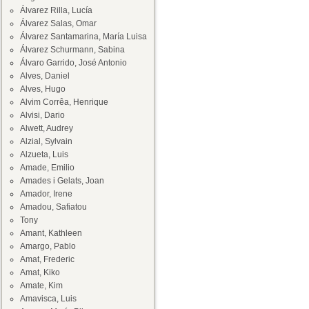
Álvarez Rilla, Lucía
Álvarez Salas, Omar
Álvarez Santamarina, María Luisa
Álvarez Schurmann, Sabina
Álvaro Garrido, José Antonio
Alves, Daniel
Alves, Hugo
Alvim Corrêa, Henrique
Alvisi, Dario
Alwett, Audrey
Alzial, Sylvain
Alzueta, Luis
Amade, Emilio
Amades i Gelats, Joan
Amador, Irene
Amadou, Safiatou
Tony
Amant, Kathleen
Amargo, Pablo
Amat, Frederic
Amat, Kiko
Amate, Kim
Amavisca, Luis