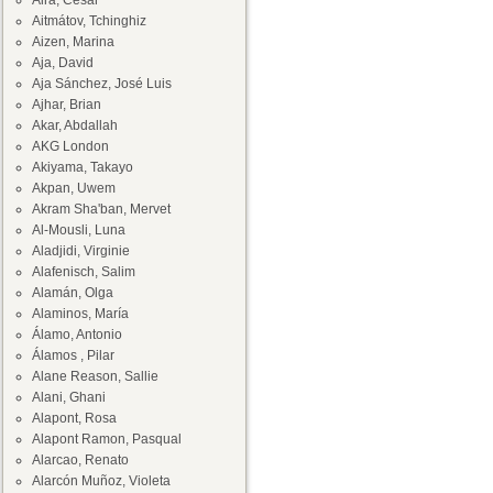
Aira, César
Aitmátov, Tchinghiz
Aizen, Marina
Aja, David
Aja Sánchez, José Luis
Ajhar, Brian
Akar, Abdallah
AKG London
Akiyama, Takayo
Akpan, Uwem
Akram Sha'ban, Mervet
Al-Mousli, Luna
Aladjidi, Virginie
Alafenisch, Salim
Alamán, Olga
Alaminos, María
Álamo, Antonio
Álamos , Pilar
Alane Reason, Sallie
Alani, Ghani
Alapont, Rosa
Alapont Ramon, Pasqual
Alarcao, Renato
Alarcón Muñoz, Violeta