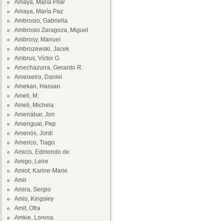
Amaya, María Pilar
Amaya, María Paz
Ambrosio, Gabriella
Ambrosio Zaragoza, Miguel
Ambrosy, Manuel
Ambrozewski, Jacek
Ambrus, Víctor G.
Amechazurra, Gerardo R.
Ameixeiro, Daniel
Amekan, Hassan
Ameli, M.
Ameli, Michela
Amenábar, Jon
Amengual, Pep
Amenós, Jordi
Americo, Tiago
Amicis, Edmondo de
Amigo, Leire
Amiot, Karine-Marie
Amir
Amira, Sergio
Amis, Kingsley
Amit, Ofra
Amkie, Lorena