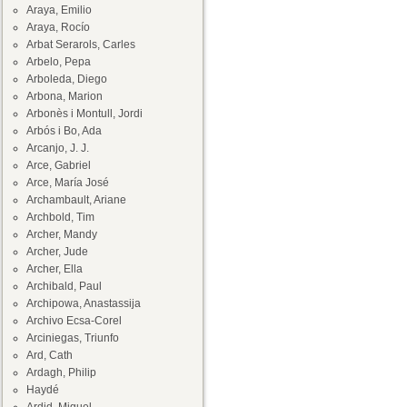
Araya, Emilio
Araya, Rocío
Arbat Serarols, Carles
Arbelo, Pepa
Arboleda, Diego
Arbona, Marion
Arbonès i Montull, Jordi
Arbós i Bo, Ada
Arcanjo, J. J.
Arce, Gabriel
Arce, María José
Archambault, Ariane
Archbold, Tim
Archer, Mandy
Archer, Jude
Archer, Ella
Archibald, Paul
Archipowa, Anastassija
Archivo Ecsa-Corel
Arciniegas, Triunfo
Ard, Cath
Ardagh, Philip
Haydé