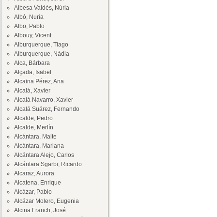
Albesa Valdés, Núria
Albó, Nuria
Albo, Pablo
Albouy, Vicent
Alburquerque, Tiago
Alburquerque, Nádia
Alca, Bárbara
Alçada, Isabel
Alcaina Pérez, Ana
Alcalá, Xavier
Alcalá Navarro, Xavier
Alcalá Suárez, Fernando
Alcalde, Pedro
Alcalde, Merlín
Alcántara, Maite
Alcántara, Mariana
Alcántara Alejo, Carlos
Alcántara Sgarbi, Ricardo
Alcaraz, Aurora
Alcatena, Enrique
Alcázar, Pablo
Alcázar Molero, Eugenia
Alcina Franch, José