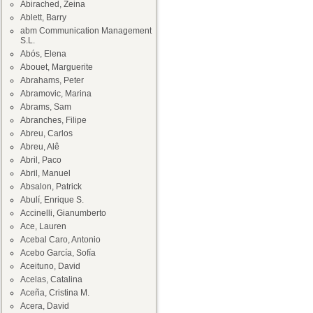
Abirached, Zeina
Ablett, Barry
abm Communication Management
S.L.
Abós, Elena
Abouet, Marguerite
Abrahams, Peter
Abramovic, Marina
Abrams, Sam
Abranches, Filipe
Abreu, Carlos
Abreu, Alê
Abril, Paco
Abril, Manuel
Absalon, Patrick
Abulí, Enrique S.
Accinelli, Gianumberto
Ace, Lauren
Acebal Caro, Antonio
Acebo García, Sofía
Aceituno, David
Acelas, Catalina
Aceña, Cristina M.
Acera, David