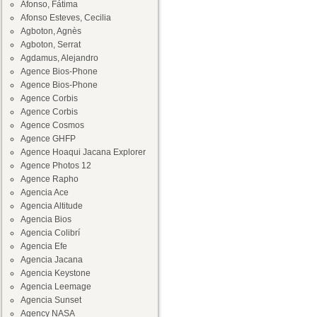
Afonso, Fátima
Afonso Esteves, Cecilia
Agboton, Agnès
Agboton, Serrat
Agdamus, Alejandro
Agence Bios-Phone
Agence Bios-Phone
Agence Corbis
Agence Corbis
Agence Cosmos
Agence GHFP
Agence Hoaqui Jacana Explorer
Agence Photos 12
Agence Rapho
Agencia Ace
Agencia Altitude
Agencia Bios
Agencia Colibrí
Agencia Efe
Agencia Jacana
Agencia Keystone
Agencia Leemage
Agencia Sunset
Agency NASA