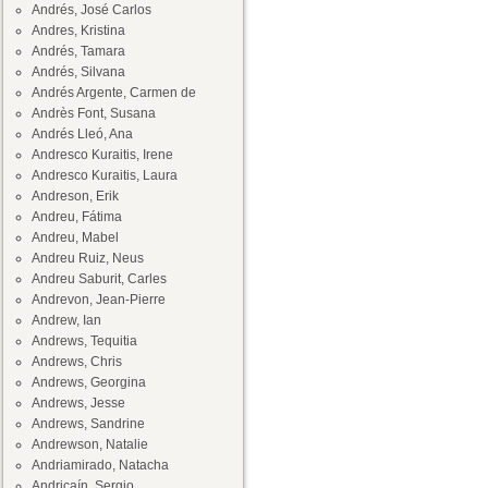
Andrés, José Carlos
Andres, Kristina
Andrés, Tamara
Andrés, Silvana
Andrés Argente, Carmen de
Andrès Font, Susana
Andrés Lleó, Ana
Andresco Kuraitis, Irene
Andresco Kuraitis, Laura
Andreson, Erik
Andreu, Fátima
Andreu, Mabel
Andreu Ruiz, Neus
Andreu Saburit, Carles
Andrevon, Jean-Pierre
Andrew, Ian
Andrews, Tequitia
Andrews, Chris
Andrews, Georgina
Andrews, Jesse
Andrews, Sandrine
Andrewson, Natalie
Andriamirado, Natacha
Andricaín, Sergio