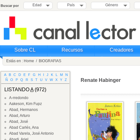
Edad
País
Género
Buscar por
Sobre CL
Recursos
Creadores
Estás en :
Home
/
BIOGRAFIAS
A
B
C
D
E
F
G
H
I
J
K
L
M
N
Renate Habinger
Ñ
O
P
Q
R
S
T
U
V
W
X
Y
Z
LISTANDO
A
(972)
A-rredondo
Aakeson, Kim Fupz
Abad, Hermanos
Abad, Arturo
Abad, José
Abad Carlés, Ana
Abad Varela, José Antonio
Abadi, Ariel