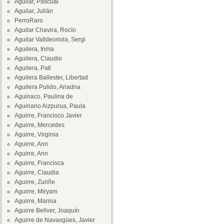
Aguilar, Pascual
Aguilar, Julián
PerroRaro
Aguilar Chavira, Rocío
Aguilar Valldeoriola, Sergi
Aguilera, Inma
Aguilera, Claudio
Aguilera, Pati
Aguilera Ballester, Libertad
Aguilera Pulido, Ariadna
Aguinaco, Paulina de
Aguiriano Aizpurua, Paula
Aguirre, Francisco Javier
Aguirre, Mercedes
Aguirre, Virginia
Aguirre, Ann
Aguirre, Ann
Aguirre, Francisca
Aguirre, Claudia
Aguirre, Zuriñe
Aguirre, Miryam
Aguirre, Marina
Aguirre Bellver, Joaquín
Aguirre de Navasgües, Javier