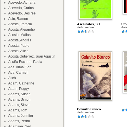
Acevedo, Adriana
Acevedo, Carlos
Acevedo, Desirée
Acín, Ramón
Acosta, Patricia
Asesinatos, S. L.
Uto
Jack London
Jac
Acosta, Alejandra
Acosta, Matías
Acosta, Andrés
Acosta, Pablo
Acosta, Alicia
Acosta Gutiérrez, Juan Agustín
Acuña Escuder, Paula
Ada, Alma Flor
Ada, Carmen
Aitch
Adam, Catherine
Adam, Peggy
Adams, Susan
Adams, Simon
Adams, Steve
Colmillo Blanco
Adams, Tom
Jack London
Adams, Jennifer
Adams, Pedro
Adamson, Ged