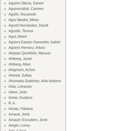
Aguirre Oteiza, Daniel
Aguirrezábal, Carmen
Agulló, Recaredo
Agur Meabe, Miren
Agustí Hernández, David
Agustín, Teresa
Agut, Albert
Agüera Espejo-Saavedra, Isabel
Agüero Herranz, Arturo
Ahijado Quintillán, Manuel
Ahlberg, Janet
Ahlberg, Allan
Ahlgrimm, Achim
Ahmed, Sufiya
Ahumada Gutiérrez, Aldo Antonio
Aida, Lehanan
Aiken, Joan
Aimar, Gustavo
R. A.
Ainatu, Fatrana
Ainaud, Jordi
Ainaud i Escudero, Jordi
Ainger, Lorna