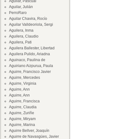
Aguilar, Pascual
Aguilar, Julián
PerroRaro
Aguilar Chavira, Rocío
Aguilar Valldeoriola, Sergi
Aguilera, Inma
Aguilera, Claudio
Aguilera, Pati
Aguilera Ballester, Libertad
Aguilera Pulido, Ariadna
Aguinaco, Paulina de
Aguiriano Aizpurua, Paula
Aguirre, Francisco Javier
Aguirre, Mercedes
Aguirre, Virginia
Aguirre, Ann
Aguirre, Ann
Aguirre, Francisca
Aguirre, Claudia
Aguirre, Zuriñe
Aguirre, Miryam
Aguirre, Marina
Aguirre Bellver, Joaquín
Aguirre de Navasgües, Javier