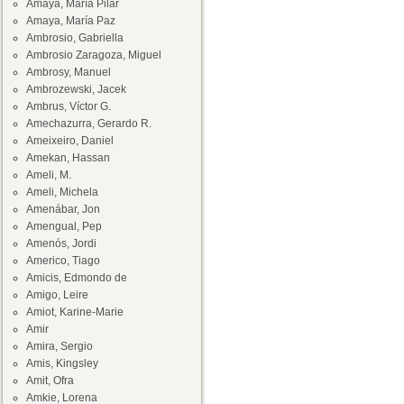
Amaya, María Pilar
Amaya, María Paz
Ambrosio, Gabriella
Ambrosio Zaragoza, Miguel
Ambrosy, Manuel
Ambrozewski, Jacek
Ambrus, Víctor G.
Amechazurra, Gerardo R.
Ameixeiro, Daniel
Amekan, Hassan
Ameli, M.
Ameli, Michela
Amenábar, Jon
Amengual, Pep
Amenós, Jordi
Americo, Tiago
Amicis, Edmondo de
Amigo, Leire
Amiot, Karine-Marie
Amir
Amira, Sergio
Amis, Kingsley
Amit, Ofra
Amkie, Lorena