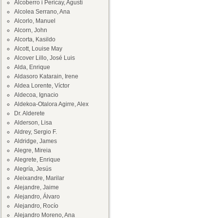
Alcoberro i Pericay, Agustí
Alcolea Serrano, Ana
Alcorlo, Manuel
Alcorn, John
Alcorta, Kasildo
Alcott, Louise May
Alcover Lillo, José Luis
Alda, Enrique
Aldasoro Katarain, Irene
Aldea Lorente, Víctor
Aldecoa, Ignacio
Aldekoa-Otalora Agirre, Alex
Dr. Alderete
Alderson, Lisa
Aldrey, Sergio F.
Aldridge, James
Alegre, Mireia
Alegrete, Enrique
Alegría, Jesús
Aleixandre, Marilar
Alejandre, Jaime
Alejandro, Álvaro
Alejandro, Rocío
Alejandro Moreno, Ana