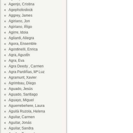
Agenjo, Cristina
Agephotostock
Aggrey, James
Agiriano, Jon
Agiriano, Iñigo
Agirre, Idoia
Agliardi, Allegra
Agora, Ensemble
Agostinelli, Enrica
Agra, Agustín
Agra, Eva
Agra Deedy , Carmen
Agra Pardiñas, Mª Luz
Agramunt, Xavier
Agrimbau, Diego
Aguado, Jesús
Aguado, Santiago
Aguayo, Miguel
Aguerrebehere, Laura
Aguilà Ruzola, Helena
Aguilar, Carmen
Aguilar, Jonás
Aguilar, Sandra