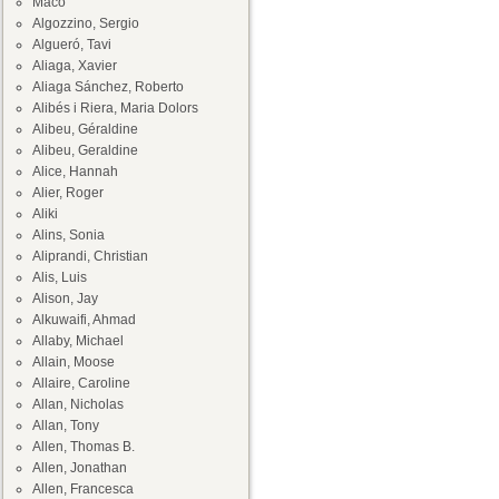
Maco
Algozzino, Sergio
Algueró, Tavi
Aliaga, Xavier
Aliaga Sánchez, Roberto
Alibés i Riera, Maria Dolors
Alibeu, Géraldine
Alibeu, Geraldine
Alice, Hannah
Alier, Roger
Aliki
Alins, Sonia
Aliprandi, Christian
Alis, Luis
Alison, Jay
Alkuwaifi, Ahmad
Allaby, Michael
Allain, Moose
Allaire, Caroline
Allan, Nicholas
Allan, Tony
Allen, Thomas B.
Allen, Jonathan
Allen, Francesca