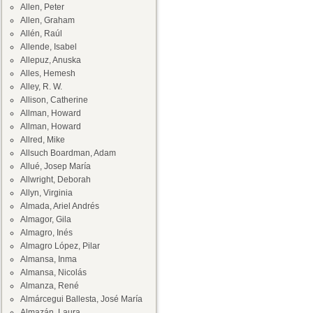
Allen, Peter
Allen, Graham
Allén, Raúl
Allende, Isabel
Allepuz, Anuska
Alles, Hemesh
Alley, R. W.
Allison, Catherine
Allman, Howard
Allman, Howard
Allred, Mike
Allsuch Boardman, Adam
Allué, Josep María
Allwright, Deborah
Allyn, Virginia
Almada, Ariel Andrés
Almagor, Gila
Almagro, Inés
Almagro López, Pilar
Almansa, Inma
Almansa, Nicolás
Almanza, René
Almárcegui Ballesta, José María
Almazán, Laura