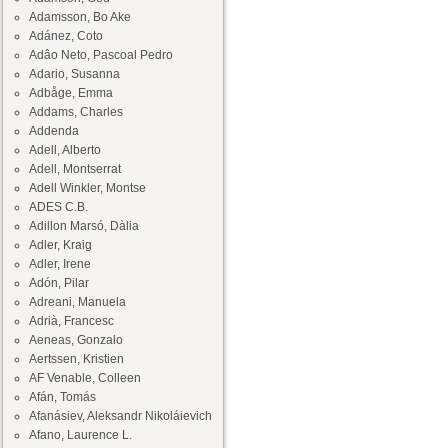
Adamsson, Bo Ake
Adánez, Coto
Adâo Neto, Pascoal Pedro
Adario, Susanna
Adbåge, Emma
Addams, Charles
Addenda
Adell, Alberto
Adell, Montserrat
Adell Winkler, Montse
ADES C.B.
Adillon Marsó, Dàlia
Adler, Kraig
Adler, Irene
Adón, Pilar
Adreani, Manuela
Adrià, Francesc
Aeneas, Gonzalo
Aertssen, Kristien
AF Venable, Colleen
Afán, Tomás
Afanásiev, Aleksandr Nikoláievich
Afano, Laurence L.