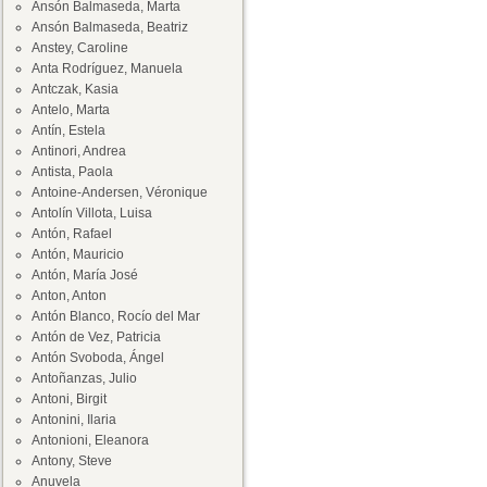
Ansón Balmaseda, Marta
Ansón Balmaseda, Beatriz
Anstey, Caroline
Anta Rodríguez, Manuela
Antczak, Kasia
Antelo, Marta
Antín, Estela
Antinori, Andrea
Antista, Paola
Antoine-Andersen, Véronique
Antolín Villota, Luisa
Antón, Rafael
Antón, Mauricio
Antón, María José
Anton, Anton
Antón Blanco, Rocío del Mar
Antón de Vez, Patricia
Antón Svoboda, Ángel
Antoñanzas, Julio
Antoni, Birgit
Antonini, Ilaria
Antonioni, Eleanora
Antony, Steve
Anuvela