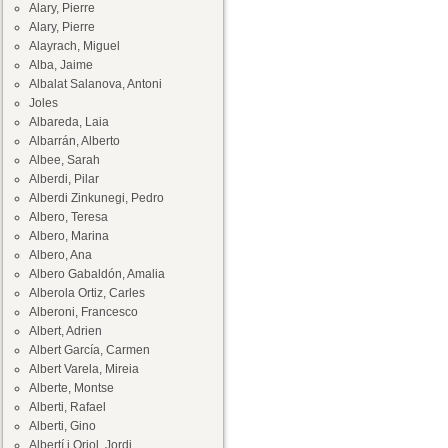
Alary, Pierre
Alary, Pierre
Alayrach, Miguel
Alba, Jaime
Albalat Salanova, Antoni
Joles
Albareda, Laia
Albarrán, Alberto
Albee, Sarah
Alberdi, Pilar
Alberdi Zinkunegi, Pedro
Albero, Teresa
Albero, Marina
Albero, Ana
Albero Gabaldón, Amalia
Alberola Ortiz, Carles
Alberoni, Francesco
Albert, Adrien
Albert García, Carmen
Albert Varela, Mireia
Alberte, Montse
Alberti, Rafael
Alberti, Gino
Albertí i Oriol, Jordi