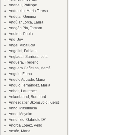
Andrieu, Philippe
Andruetto, María Teresa
Andújar, Gemma
Andújar Lorca, Laura
Anegón Pla, Tamara
Aneiros, Paula
Ang, Joy
Ángel, Albalucia
Angelini, Fabiana
Anglada i Sarriera, Lola
Anguera, Frederic
Anguera Cañellas, Mercè
Angulo, Elena
Angulo Aguado, María
Angulo Fernández, María
Anholt, Laurence
Ankenbrand, Bernhard
Annesdatter Skomsvold, Kjersti
Anno, Mitsumasa
Anno, Moyoko
Annunzio, Gabriele D\'
Añorga López, Pello
Ansón, Marta