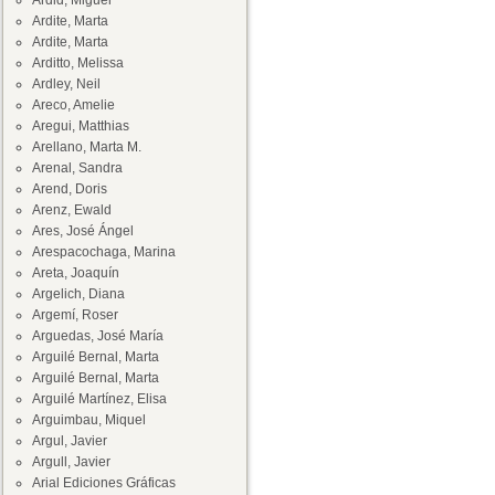
Ardid, Miguel
Ardite, Marta
Ardite, Marta
Arditto, Melissa
Ardley, Neil
Areco, Amelie
Aregui, Matthias
Arellano, Marta M.
Arenal, Sandra
Arend, Doris
Arenz, Ewald
Ares, José Ángel
Arespacochaga, Marina
Areta, Joaquín
Argelich, Diana
Argemí, Roser
Arguedas, José María
Arguilé Bernal, Marta
Arguilé Bernal, Marta
Arguilé Martínez, Elisa
Arguimbau, Miquel
Argul, Javier
Argull, Javier
Arial Ediciones Gráficas