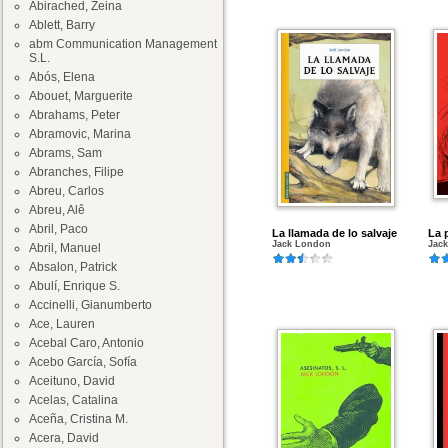
Abirached, Zeina
Ablett, Barry
abm Communication Management
S.L.
Abós, Elena
Abouet, Marguerite
Abrahams, Peter
Abramovic, Marina
Abrams, Sam
Abranches, Filipe
Abreu, Carlos
Abreu, Alê
Abril, Paco
La llamada de lo salvaje
La 
Jack London
Jac
Abril, Manuel
Absalon, Patrick
Abulí, Enrique S.
Accinelli, Gianumberto
Ace, Lauren
Acebal Caro, Antonio
Acebo García, Sofía
Aceituno, David
Acelas, Catalina
Aceña, Cristina M.
Acera, David