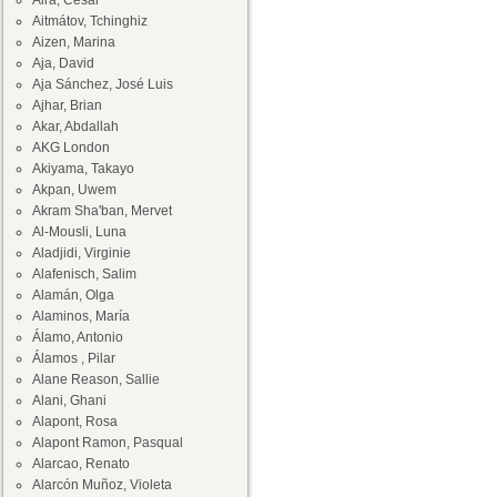
Aira, César
Aitmátov, Tchinghiz
Aizen, Marina
Aja, David
Aja Sánchez, José Luis
Ajhar, Brian
Akar, Abdallah
AKG London
Akiyama, Takayo
Akpan, Uwem
Akram Sha'ban, Mervet
Al-Mousli, Luna
Aladjidi, Virginie
Alafenisch, Salim
Alamán, Olga
Alaminos, María
Álamo, Antonio
Álamos , Pilar
Alane Reason, Sallie
Alani, Ghani
Alapont, Rosa
Alapont Ramon, Pasqual
Alarcao, Renato
Alarcón Muñoz, Violeta