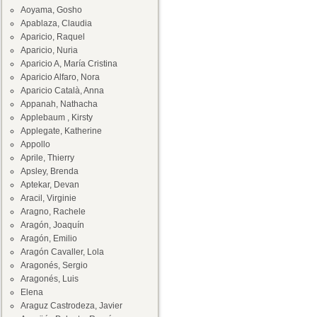
Aoyama, Gosho
Apablaza, Claudia
Aparicio, Raquel
Aparicio, Nuria
Aparicio A, María Cristina
Aparicio Alfaro, Nora
Aparicio Català, Anna
Appanah, Nathacha
Applebaum , Kirsty
Applegate, Katherine
Appollo
Aprile, Thierry
Apsley, Brenda
Aptekar, Devan
Aracil, Virginie
Aragno, Rachele
Aragón, Joaquín
Aragón, Emilio
Aragón Cavaller, Lola
Aragonés, Sergio
Aragonés, Luis
Elena
Araguz Castrodeza, Javier