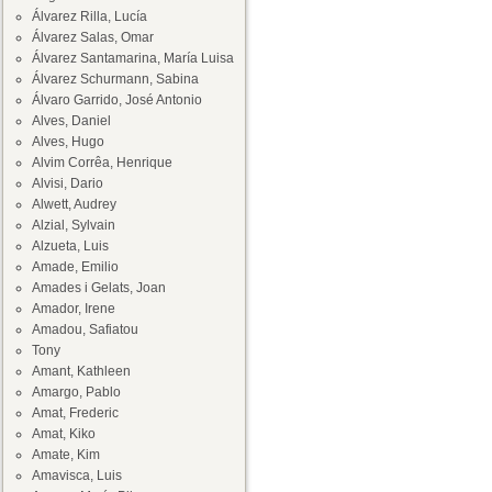
Álvarez Rilla, Lucía
Álvarez Salas, Omar
Álvarez Santamarina, María Luisa
Álvarez Schurmann, Sabina
Álvaro Garrido, José Antonio
Alves, Daniel
Alves, Hugo
Alvim Corrêa, Henrique
Alvisi, Dario
Alwett, Audrey
Alzial, Sylvain
Alzueta, Luis
Amade, Emilio
Amades i Gelats, Joan
Amador, Irene
Amadou, Safiatou
Tony
Amant, Kathleen
Amargo, Pablo
Amat, Frederic
Amat, Kiko
Amate, Kim
Amavisca, Luis