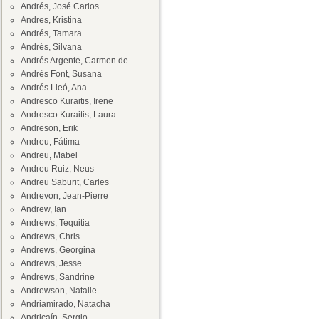
Andrés, José Carlos
Andres, Kristina
Andrés, Tamara
Andrés, Silvana
Andrés Argente, Carmen de
Andrès Font, Susana
Andrés Lleó, Ana
Andresco Kuraitis, Irene
Andresco Kuraitis, Laura
Andreson, Erik
Andreu, Fátima
Andreu, Mabel
Andreu Ruiz, Neus
Andreu Saburit, Carles
Andrevon, Jean-Pierre
Andrew, Ian
Andrews, Tequitia
Andrews, Chris
Andrews, Georgina
Andrews, Jesse
Andrews, Sandrine
Andrewson, Natalie
Andriamirado, Natacha
Andricaín, Sergio