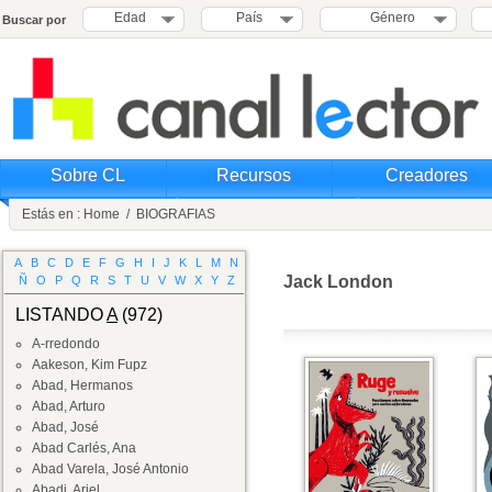
Edad
País
Género
Buscar por
Sobre CL
Recursos
Creadores
Estás en :
Home
/
BIOGRAFIAS
A
B
C
D
E
F
G
H
I
J
K
L
M
N
Jack London
Ñ
O
P
Q
R
S
T
U
V
W
X
Y
Z
LISTANDO
A
(972)
A-rredondo
Aakeson, Kim Fupz
Abad, Hermanos
Abad, Arturo
Abad, José
Abad Carlés, Ana
Abad Varela, José Antonio
Abadi, Ariel