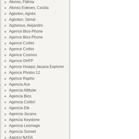
Afonso, Fátima
Afonso Esteves, Cecilia
Agboton, Agnès
Agboton, Serrat
Agdamus, Alejandro
Agence Bios-Phone
Agence Bios-Phone
Agence Corbis
Agence Corbis
Agence Cosmos
Agence GHFP
Agence Hoaqui Jacana Explorer
Agence Photos 12
Agence Rapho
Agencia Ace
Agencia Altitude
Agencia Bios
Agencia Colibrí
Agencia Efe
Agencia Jacana
Agencia Keystone
Agencia Leemage
Agencia Sunset
Agency NASA