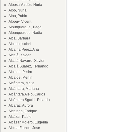
Albesa Valdés, Núria
Albó, Nuria
Albo, Pablo
Albouy, Vicent
Alburquerque, Tiago
Alburquerque, Nádia
Alca, Bárbara
Alçada, Isabel
Alcaina Pérez, Ana
Alcalá, Xavier
Alcalá Navarro, Xavier
Alcalá Suárez, Fernando
Alcalde, Pedro
Alcalde, Merlín
Alcántara, Maite
Alcántara, Mariana
Alcántara Alejo, Carlos
Alcántara Sgarbi, Ricardo
Alcaraz, Aurora
Alcatena, Enrique
Alcázar, Pablo
Alcázar Molero, Eugenia
Alcina Franch, José