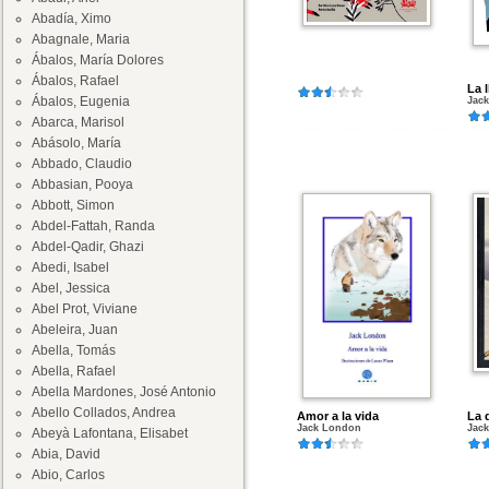
Abadía, Ximo
Abagnale, Maria
Ábalos, María Dolores
Ábalos, Rafael
La 
Ábalos, Eugenia
Jac
Abarca, Marisol
Abásolo, María
Abbado, Claudio
Abbasian, Pooya
Abbott, Simon
Abdel-Fattah, Randa
Abdel-Qadir, Ghazi
Abedi, Isabel
Abel, Jessica
Abel Prot, Viviane
Abeleira, Juan
Abella, Tomás
Abella, Rafael
Abella Mardones, José Antonio
Abello Collados, Andrea
Amor a la vida
La 
Jack London
Jac
Abeyà Lafontana, Elisabet
Abia, David
Abio, Carlos