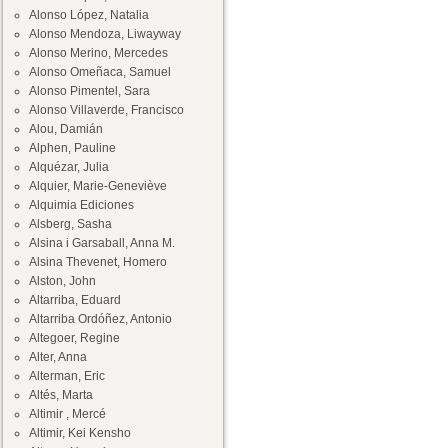
Alonso López, Natalia
Alonso Mendoza, Liwayway
Alonso Merino, Mercedes
Alonso Omeñaca, Samuel
Alonso Pimentel, Sara
Alonso Villaverde, Francisco
Alou, Damián
Alphen, Pauline
Alquézar, Julia
Alquier, Marie-Geneviève
Alquimia Ediciones
Alsberg, Sasha
Alsina i Garsaball, Anna M.
Alsina Thevenet, Homero
Alston, John
Altarriba, Eduard
Altarriba Ordóñez, Antonio
Altegoer, Regine
Alter, Anna
Alterman, Eric
Altés, Marta
Altimir , Mercé
Altimir, Kei Kensho