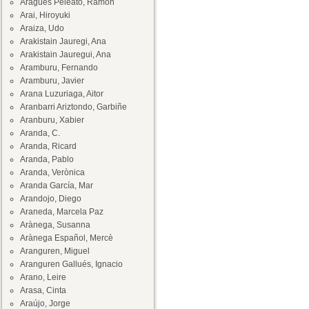
Aragüés Peleato, Ramón
Arai, Hiroyuki
Araiza, Udo
Arakistain Jauregi, Ana
Arakistain Jauregui, Ana
Aramburu, Fernando
Aramburu, Javier
Arana Luzuriaga, Aitor
Aranbarri Ariztondo, Garbiñe
Aranburu, Xabier
Aranda, C.
Aranda, Ricard
Aranda, Pablo
Aranda, Verònica
Aranda García, Mar
Arandojo, Diego
Araneda, Marcela Paz
Arànega, Susanna
Arànega Español, Mercè
Aranguren, Miguel
Aranguren Gallués, Ignacio
Arano, Leire
Arasa, Cinta
Araújo, Jorge