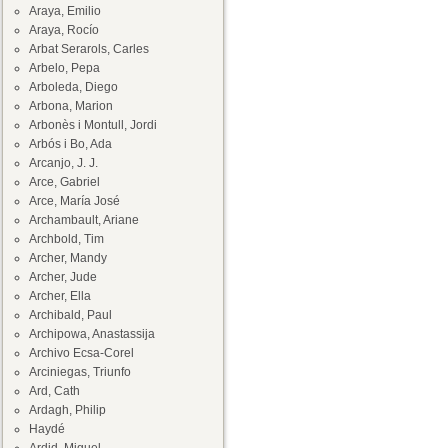
Araya, Emilio
Araya, Rocío
Arbat Serarols, Carles
Arbelo, Pepa
Arboleda, Diego
Arbona, Marion
Arbonès i Montull, Jordi
Arbós i Bo, Ada
Arcanjo, J. J.
Arce, Gabriel
Arce, María José
Archambault, Ariane
Archbold, Tim
Archer, Mandy
Archer, Jude
Archer, Ella
Archibald, Paul
Archipowa, Anastassija
Archivo Ecsa-Corel
Arciniegas, Triunfo
Ard, Cath
Ardagh, Philip
Haydé