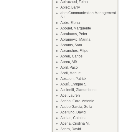
Abirached, Zeina
Ablett, Barry
abm Communication Management
S.L.
Abós, Elena
Abouet, Marguerite
Abrahams, Peter
Abramovic, Marina
Abrams, Sam
Abranches, Filipe
Abreu, Carlos
Abreu, Alê
Abril, Paco
Abril, Manuel
Absalon, Patrick
Abulí, Enrique S.
Accinelli, Gianumberto
Ace, Lauren
Acebal Caro, Antonio
Acebo García, Sofía
Aceituno, David
Acelas, Catalina
Aceña, Cristina M.
Acera, David