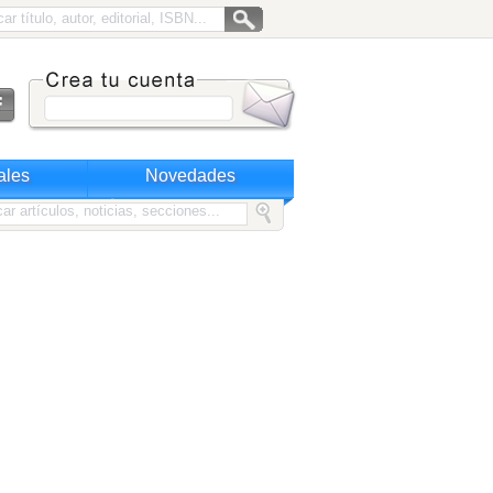
ales
Novedades