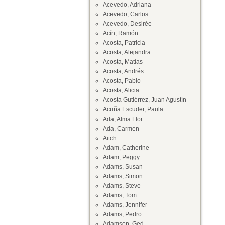
Acevedo, Adriana
Acevedo, Carlos
Acevedo, Desirée
Acín, Ramón
Acosta, Patricia
Acosta, Alejandra
Acosta, Matías
Acosta, Andrés
Acosta, Pablo
Acosta, Alicia
Acosta Gutiérrez, Juan Agustín
Acuña Escuder, Paula
Ada, Alma Flor
Ada, Carmen
Aitch
Adam, Catherine
Adam, Peggy
Adams, Susan
Adams, Simon
Adams, Steve
Adams, Tom
Adams, Jennifer
Adams, Pedro
Adamson, Ged