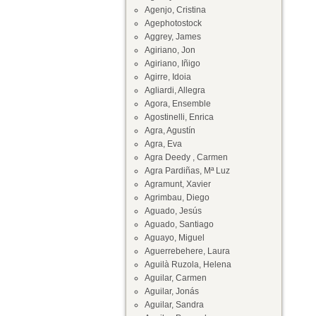
Agenjo, Cristina
Agephotostock
Aggrey, James
Agiriano, Jon
Agiriano, Iñigo
Agirre, Idoia
Agliardi, Allegra
Agora, Ensemble
Agostinelli, Enrica
Agra, Agustín
Agra, Eva
Agra Deedy , Carmen
Agra Pardiñas, Mª Luz
Agramunt, Xavier
Agrimbau, Diego
Aguado, Jesús
Aguado, Santiago
Aguayo, Miguel
Aguerrebehere, Laura
Aguilà Ruzola, Helena
Aguilar, Carmen
Aguilar, Jonás
Aguilar, Sandra