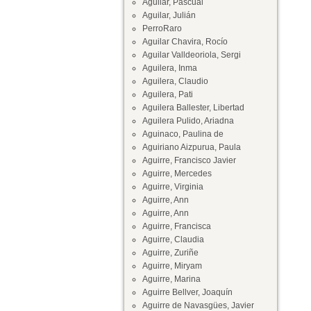
Aguilar, Pascual
Aguilar, Julián
PerroRaro
Aguilar Chavira, Rocío
Aguilar Valldeoriola, Sergi
Aguilera, Inma
Aguilera, Claudio
Aguilera, Pati
Aguilera Ballester, Libertad
Aguilera Pulido, Ariadna
Aguinaco, Paulina de
Aguiriano Aizpurua, Paula
Aguirre, Francisco Javier
Aguirre, Mercedes
Aguirre, Virginia
Aguirre, Ann
Aguirre, Ann
Aguirre, Francisca
Aguirre, Claudia
Aguirre, Zuriñe
Aguirre, Miryam
Aguirre, Marina
Aguirre Bellver, Joaquín
Aguirre de Navasgües, Javier