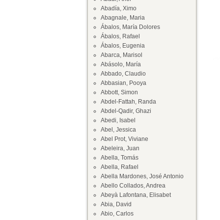
Abadía, Ximo
Abagnale, Maria
Ábalos, María Dolores
Ábalos, Rafael
Ábalos, Eugenia
Abarca, Marisol
Abásolo, María
Abbado, Claudio
Abbasian, Pooya
Abbott, Simon
Abdel-Fattah, Randa
Abdel-Qadir, Ghazi
Abedi, Isabel
Abel, Jessica
Abel Prot, Viviane
Abeleira, Juan
Abella, Tomás
Abella, Rafael
Abella Mardones, José Antonio
Abello Collados, Andrea
Abeyà Lafontana, Elisabet
Abia, David
Abio, Carlos