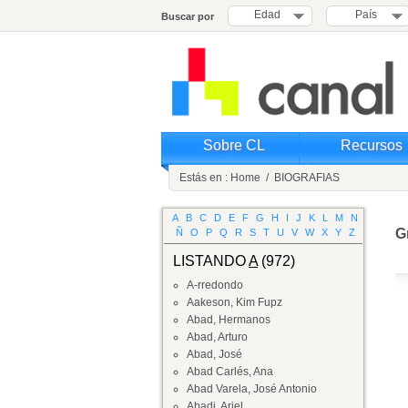
Edad
País
Buscar por
Sobre CL
Recursos
Estás en :
Home
/
BIOGRAFIAS
A
B
C
D
E
F
G
H
I
J
K
L
M
N
G
Ñ
O
P
Q
R
S
T
U
V
W
X
Y
Z
LISTANDO
A
(972)
A-rredondo
Aakeson, Kim Fupz
Abad, Hermanos
Abad, Arturo
Abad, José
Abad Carlés, Ana
Abad Varela, José Antonio
Abadi, Ariel