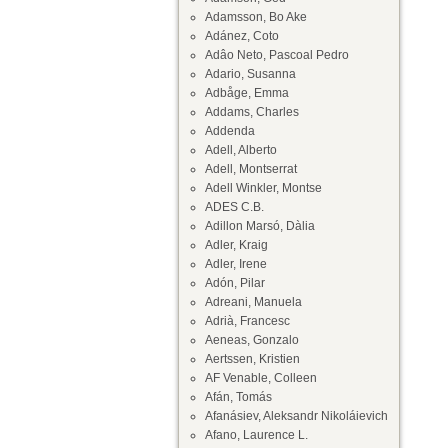
Adamsson, Bo Ake
Adánez, Coto
Adâo Neto, Pascoal Pedro
Adario, Susanna
Adbåge, Emma
Addams, Charles
Addenda
Adell, Alberto
Adell, Montserrat
Adell Winkler, Montse
ADES C.B.
Adillon Marsó, Dàlia
Adler, Kraig
Adler, Irene
Adón, Pilar
Adreani, Manuela
Adrià, Francesc
Aeneas, Gonzalo
Aertssen, Kristien
AF Venable, Colleen
Afán, Tomás
Afanásiev, Aleksandr Nikoláievich
Afano, Laurence L.