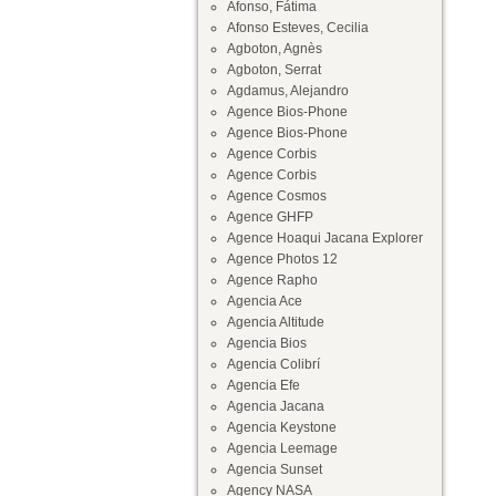
Afonso, Fátima
Afonso Esteves, Cecilia
Agboton, Agnès
Agboton, Serrat
Agdamus, Alejandro
Agence Bios-Phone
Agence Bios-Phone
Agence Corbis
Agence Corbis
Agence Cosmos
Agence GHFP
Agence Hoaqui Jacana Explorer
Agence Photos 12
Agence Rapho
Agencia Ace
Agencia Altitude
Agencia Bios
Agencia Colibrí
Agencia Efe
Agencia Jacana
Agencia Keystone
Agencia Leemage
Agencia Sunset
Agency NASA