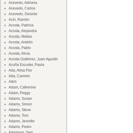
Acevedo, Adriana
Acevedo, Carlos
Acevedo, Desirée
Acín, Ramón
Acosta, Patricia
Acosta, Alejandra
Acosta, Matías
Acosta, Andrés
Acosta, Pablo
Acosta, Alicia
Acosta Gutiérrez, Juan Agustín
Acuña Escuder, Paula
Ada, Alma Flor
Ada, Carmen
Aitch
Adam, Catherine
Adam, Peggy
Adams, Susan
Adams, Simon
Adams, Steve
Adams, Tom
Adams, Jennifer
Adams, Pedro
Adamson, Ged