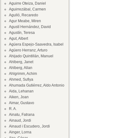
Aguirre Oteiza, Daniel
Aguirrezábal, Carmen
Agulló, Recaredo
Agur Meabe, Miren
Agustí Hernández, David
Agustín, Teresa
Agut, Albert
Agüera Espejo-Saavedra, Isabel
Agüero Herranz, Arturo
Ahijado Quintillán, Manuel
Ahlberg, Janet
Ahlberg, Allan
Ahlgrimm, Achim
Ahmed, Sufiya
Ahumada Gutiérrez, Aldo Antonio
Aida, Lehanan
Aiken, Joan
Aimar, Gustavo
R. A.
Ainatu, Fatrana
Ainaud, Jordi
Ainaud i Escudero, Jordi
Ainger, Lorna