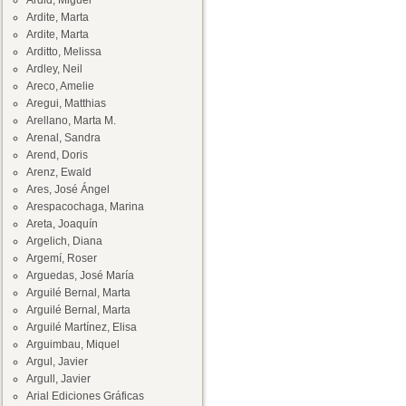
Ardid, Miguel
Ardite, Marta
Ardite, Marta
Arditto, Melissa
Ardley, Neil
Areco, Amelie
Aregui, Matthias
Arellano, Marta M.
Arenal, Sandra
Arend, Doris
Arenz, Ewald
Ares, José Ángel
Arespacochaga, Marina
Areta, Joaquín
Argelich, Diana
Argemí, Roser
Arguedas, José María
Arguilé Bernal, Marta
Arguilé Bernal, Marta
Arguilé Martínez, Elisa
Arguimbau, Miquel
Argul, Javier
Argull, Javier
Arial Ediciones Gráficas