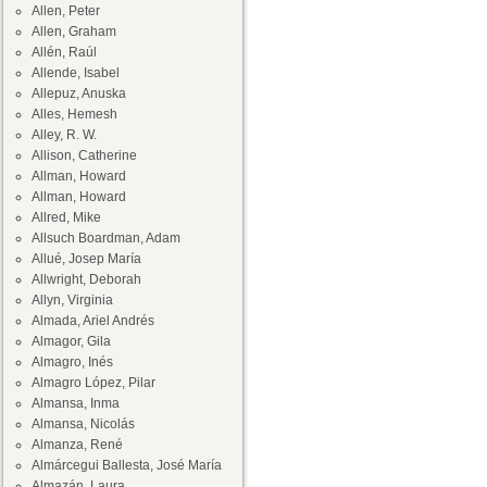
Allen, Peter
Allen, Graham
Allén, Raúl
Allende, Isabel
Allepuz, Anuska
Alles, Hemesh
Alley, R. W.
Allison, Catherine
Allman, Howard
Allman, Howard
Allred, Mike
Allsuch Boardman, Adam
Allué, Josep María
Allwright, Deborah
Allyn, Virginia
Almada, Ariel Andrés
Almagor, Gila
Almagro, Inés
Almagro López, Pilar
Almansa, Inma
Almansa, Nicolás
Almanza, René
Almárcegui Ballesta, José María
Almazán, Laura