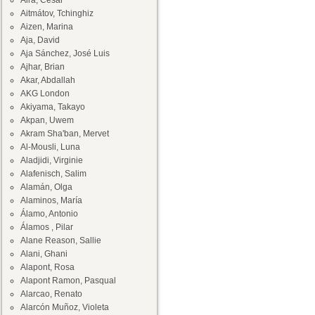
Aira, César
Aitmátov, Tchinghiz
Aizen, Marina
Aja, David
Aja Sánchez, José Luis
Ajhar, Brian
Akar, Abdallah
AKG London
Akiyama, Takayo
Akpan, Uwem
Akram Sha'ban, Mervet
Al-Mousli, Luna
Aladjidi, Virginie
Alafenisch, Salim
Alamán, Olga
Alaminos, María
Álamo, Antonio
Álamos , Pilar
Alane Reason, Sallie
Alani, Ghani
Alapont, Rosa
Alapont Ramon, Pasqual
Alarcao, Renato
Alarcón Muñoz, Violeta