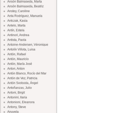
Ansón Balmaseda, Marta
Ansón Balmaseda, Beatriz
Anstey, Caroline
Anta Rodríguez, Manuela
Antczak, Kasia
Antelo, Marta
Antín, Estela
Antinori, Andrea
Antista, Paola
Antoine-Andersen, Véronique
Antolín Villota, Luisa
Antón, Rafael
Antón, Mauricio
Antón, María José
Anton, Anton
Antón Blanco, Rocío del Mar
Antón de Vez, Patricia
Antón Svoboda, Ángel
Antoñanzas, Julio
Antoni, Birgit
Antonini, Ilaria
Antonioni, Eleanora
Antony, Steve
Anuvela