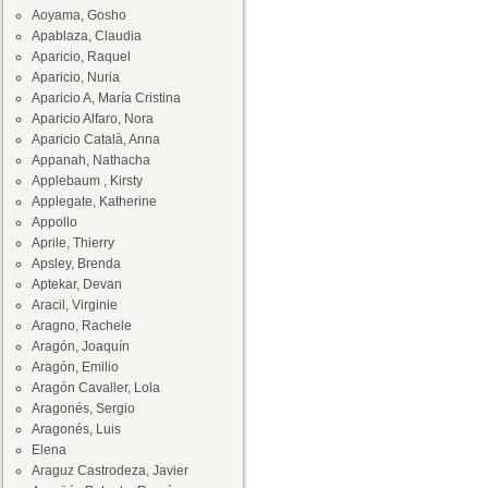
Aoyama, Gosho
Apablaza, Claudia
Aparicio, Raquel
Aparicio, Nuria
Aparicio A, María Cristina
Aparicio Alfaro, Nora
Aparicio Català, Anna
Appanah, Nathacha
Applebaum , Kirsty
Applegate, Katherine
Appollo
Aprile, Thierry
Apsley, Brenda
Aptekar, Devan
Aracil, Virginie
Aragno, Rachele
Aragón, Joaquín
Aragón, Emilio
Aragón Cavaller, Lola
Aragonés, Sergio
Aragonés, Luis
Elena
Araguz Castrodeza, Javier