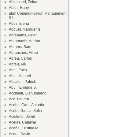
Abirached, Zeina
Ablett, Barry
abm Communication Management
S.L.
Abós, Elena
Abouet, Marguerite
Abrahams, Peter
Abramovic, Marina
Abrams, Sam
Abranches, Filipe
Abreu, Carlos
Abreu, Alê
Abril, Paco
Abril, Manuel
Absalon, Patrick
Abulí, Enrique S.
Accinelli, Gianumberto
Ace, Lauren
Acebal Caro, Antonio
Acebo García, Sofía
Aceituno, David
Acelas, Catalina
Aceña, Cristina M.
Acera, David