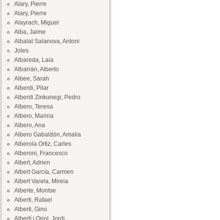
Alary, Pierre
Alary, Pierre
Alayrach, Miguel
Alba, Jaime
Albalat Salanova, Antoni
Joles
Albareda, Laia
Albarrán, Alberto
Albee, Sarah
Alberdi, Pilar
Alberdi Zinkunegi, Pedro
Albero, Teresa
Albero, Marina
Albero, Ana
Albero Gabaldón, Amalia
Alberola Ortiz, Carles
Alberoni, Francesco
Albert, Adrien
Albert García, Carmen
Albert Varela, Mireia
Alberte, Montse
Alberti, Rafael
Alberti, Gino
Albertí i Oriol, Jordi