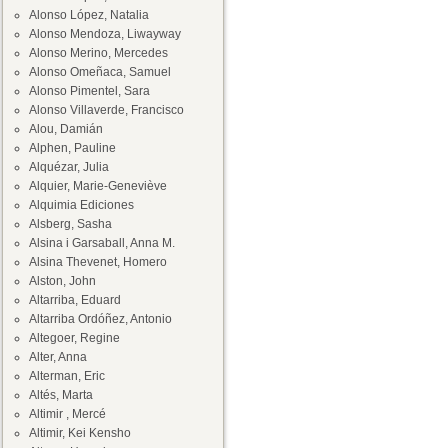
Alonso López, Natalia
Alonso Mendoza, Liwayway
Alonso Merino, Mercedes
Alonso Omeñaca, Samuel
Alonso Pimentel, Sara
Alonso Villaverde, Francisco
Alou, Damián
Alphen, Pauline
Alquézar, Julia
Alquier, Marie-Geneviève
Alquimia Ediciones
Alsberg, Sasha
Alsina i Garsaball, Anna M.
Alsina Thevenet, Homero
Alston, John
Altarriba, Eduard
Altarriba Ordóñez, Antonio
Altegoer, Regine
Alter, Anna
Alterman, Eric
Altés, Marta
Altimir , Mercé
Altimir, Kei Kensho