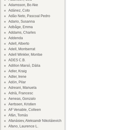
Adamsson, Bo Ake
Adánez, Coto
Adâo Neto, Pascoal Pedro
Adario, Susanna
Adbåge, Emma
Addams, Charles
Addenda
Adell, Alberto
Adell, Montserrat
Adell Winkler, Montse
ADES C.B.
Adillon Marsó, Dàlia
Adler, Kraig
Adler, Irene
Adón, Pilar
Adreani, Manuela
Adrià, Francesc
Aeneas, Gonzalo
Aertssen, Kristien
AF Venable, Colleen
Afán, Tomás
Afanásiev, Aleksandr Nikoláievich
Afano, Laurence L.