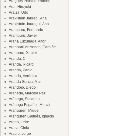
Aragüés Peleato, Ramón
Arai, Hiroyuki
Araiza, Udo
Arakistain Jauregi, Ana
Arakistain Jauregui, Ana
Aramburu, Fernando
Aramburu, Javier
Arana Luzuriaga, Aitor
Aranbarri Ariztondo, Garbiñe
Aranburu, Xabier
Aranda, C.
Aranda, Ricard
Aranda, Pablo
Aranda, Verònica
Aranda García, Mar
Arandojo, Diego
Araneda, Marcela Paz
Arànega, Susanna
Arànega Español, Mercè
Aranguren, Miguel
Aranguren Gallués, Ignacio
Arano, Leire
Arasa, Cinta
Araújo, Jorge