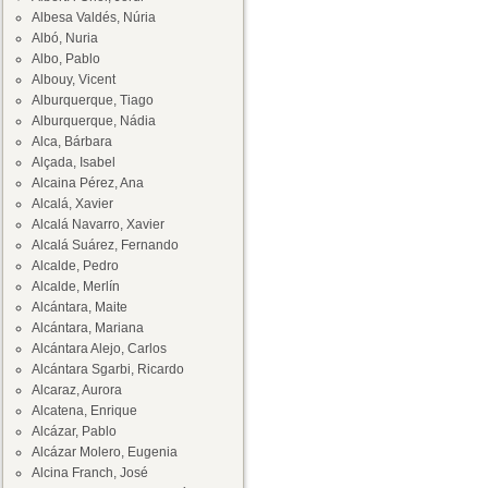
Albesa Valdés, Núria
Albó, Nuria
Albo, Pablo
Albouy, Vicent
Alburquerque, Tiago
Alburquerque, Nádia
Alca, Bárbara
Alçada, Isabel
Alcaina Pérez, Ana
Alcalá, Xavier
Alcalá Navarro, Xavier
Alcalá Suárez, Fernando
Alcalde, Pedro
Alcalde, Merlín
Alcántara, Maite
Alcántara, Mariana
Alcántara Alejo, Carlos
Alcántara Sgarbi, Ricardo
Alcaraz, Aurora
Alcatena, Enrique
Alcázar, Pablo
Alcázar Molero, Eugenia
Alcina Franch, José