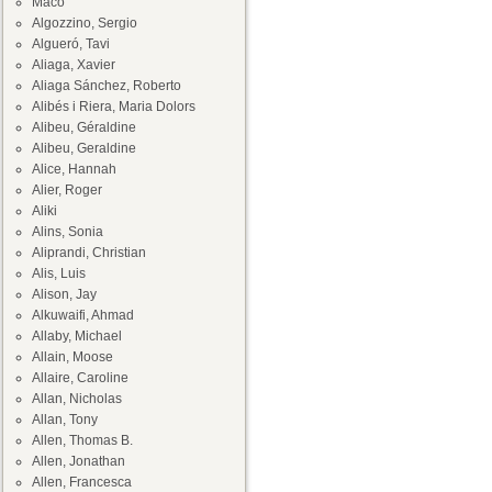
Maco
Algozzino, Sergio
Algueró, Tavi
Aliaga, Xavier
Aliaga Sánchez, Roberto
Alibés i Riera, Maria Dolors
Alibeu, Géraldine
Alibeu, Geraldine
Alice, Hannah
Alier, Roger
Aliki
Alins, Sonia
Aliprandi, Christian
Alis, Luis
Alison, Jay
Alkuwaifi, Ahmad
Allaby, Michael
Allain, Moose
Allaire, Caroline
Allan, Nicholas
Allan, Tony
Allen, Thomas B.
Allen, Jonathan
Allen, Francesca