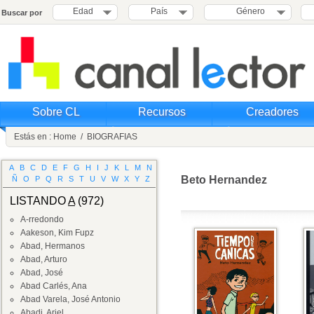
Edad
País
Género
Buscar por
Sobre CL
Recursos
Creadores
Estás en :
Home
/
BIOGRAFIAS
A
B
C
D
E
F
G
H
I
J
K
L
M
N
Beto Hernandez
Ñ
O
P
Q
R
S
T
U
V
W
X
Y
Z
LISTANDO
A
(972)
A-rredondo
Aakeson, Kim Fupz
Abad, Hermanos
Abad, Arturo
Abad, José
Abad Carlés, Ana
Abad Varela, José Antonio
Abadi, Ariel