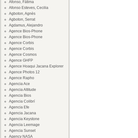
Afonso, Fátima
Afonso Esteves, Cecilia
Agboton, Agnès
Agboton, Serrat
Agdamus, Alejandro
Agence Bios-Phone
Agence Bios-Phone
Agence Corbis
Agence Corbis
Agence Cosmos
Agence GHFP
Agence Hoaqui Jacana Explorer
Agence Photos 12
Agence Rapho
Agencia Ace
Agencia Altitude
Agencia Bios
Agencia Colibrí
Agencia Efe
Agencia Jacana
Agencia Keystone
Agencia Leemage
Agencia Sunset
Agency NASA