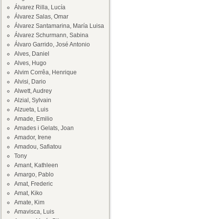
Álvarez Rilla, Lucía
Álvarez Salas, Omar
Álvarez Santamarina, María Luisa
Álvarez Schurmann, Sabina
Álvaro Garrido, José Antonio
Alves, Daniel
Alves, Hugo
Alvim Corrêa, Henrique
Alvisi, Dario
Alwett, Audrey
Alzial, Sylvain
Alzueta, Luis
Amade, Emilio
Amades i Gelats, Joan
Amador, Irene
Amadou, Safiatou
Tony
Amant, Kathleen
Amargo, Pablo
Amat, Frederic
Amat, Kiko
Amate, Kim
Amavisca, Luis