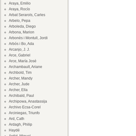
Araya, Emilio
Araya, Rocío
Arbat Serarols, Carles
Arbelo, Pepa
Arboleda, Diego
Arbona, Marion
Arbonès i Montull, Jordi
Arbós i Bo, Ada
Arcanjo, J. J.
Arce, Gabriel
Arce, María José
Archambault, Ariane
Archbold, Tim
Archer, Mandy
Archer, Jude
Archer, Ella
Archibald, Paul
Archipowa, Anastassija
Archivo Ecsa-Corel
Arciniegas, Triunfo
Ard, Cath
Ardagh, Philip
Haydé