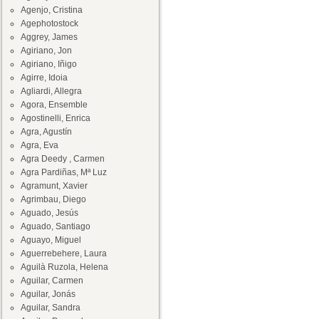
Agenjo, Cristina
Agephotostock
Aggrey, James
Agiriano, Jon
Agiriano, Iñigo
Agirre, Idoia
Agliardi, Allegra
Agora, Ensemble
Agostinelli, Enrica
Agra, Agustín
Agra, Eva
Agra Deedy , Carmen
Agra Pardiñas, Mª Luz
Agramunt, Xavier
Agrimbau, Diego
Aguado, Jesús
Aguado, Santiago
Aguayo, Miguel
Aguerrebehere, Laura
Aguilà Ruzola, Helena
Aguilar, Carmen
Aguilar, Jonás
Aguilar, Sandra