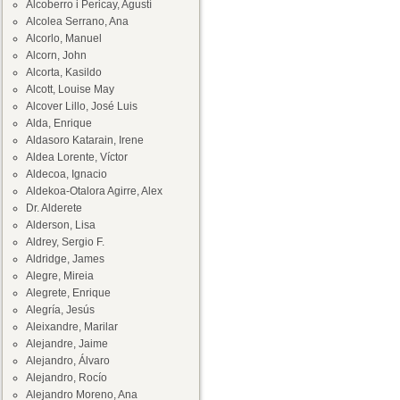
Alcoberro i Pericay, Agustí
Alcolea Serrano, Ana
Alcorlo, Manuel
Alcorn, John
Alcorta, Kasildo
Alcott, Louise May
Alcover Lillo, José Luis
Alda, Enrique
Aldasoro Katarain, Irene
Aldea Lorente, Víctor
Aldecoa, Ignacio
Aldekoa-Otalora Agirre, Alex
Dr. Alderete
Alderson, Lisa
Aldrey, Sergio F.
Aldridge, James
Alegre, Mireia
Alegrete, Enrique
Alegría, Jesús
Aleixandre, Marilar
Alejandre, Jaime
Alejandro, Álvaro
Alejandro, Rocío
Alejandro Moreno, Ana