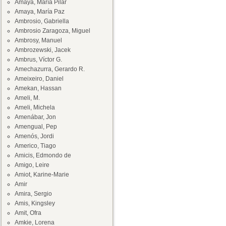
Amaya, María Pilar
Amaya, María Paz
Ambrosio, Gabriella
Ambrosio Zaragoza, Miguel
Ambrosy, Manuel
Ambrozewski, Jacek
Ambrus, Víctor G.
Amechazurra, Gerardo R.
Ameixeiro, Daniel
Amekan, Hassan
Ameli, M.
Ameli, Michela
Amenábar, Jon
Amengual, Pep
Amenós, Jordi
Americo, Tiago
Amicis, Edmondo de
Amigo, Leire
Amiot, Karine-Marie
Amir
Amira, Sergio
Amis, Kingsley
Amit, Ofra
Amkie, Lorena