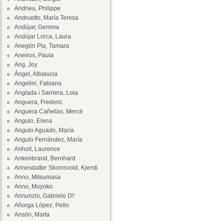
Andrieu, Philippe
Andruetto, María Teresa
Andújar, Gemma
Andújar Lorca, Laura
Anegón Pla, Tamara
Aneiros, Paula
Ang, Joy
Ángel, Albalucia
Angelini, Fabiana
Anglada i Sarriera, Lola
Anguera, Frederic
Anguera Cañellas, Mercè
Angulo, Elena
Angulo Aguado, María
Angulo Fernández, María
Anholt, Laurence
Ankenbrand, Bernhard
Annesdatter Skomsvold, Kjersti
Anno, Mitsumasa
Anno, Moyoko
Annunzio, Gabriele D\'
Añorga López, Pello
Ansón, Marta