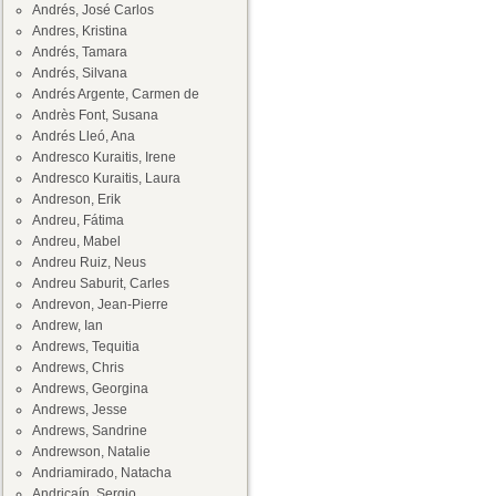
Andrés, José Carlos
Andres, Kristina
Andrés, Tamara
Andrés, Silvana
Andrés Argente, Carmen de
Andrès Font, Susana
Andrés Lleó, Ana
Andresco Kuraitis, Irene
Andresco Kuraitis, Laura
Andreson, Erik
Andreu, Fátima
Andreu, Mabel
Andreu Ruiz, Neus
Andreu Saburit, Carles
Andrevon, Jean-Pierre
Andrew, Ian
Andrews, Tequitia
Andrews, Chris
Andrews, Georgina
Andrews, Jesse
Andrews, Sandrine
Andrewson, Natalie
Andriamirado, Natacha
Andricaín, Sergio