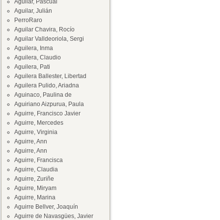
Aguilar, Pascual
Aguilar, Julián
PerroRaro
Aguilar Chavira, Rocío
Aguilar Valldeoriola, Sergi
Aguilera, Inma
Aguilera, Claudio
Aguilera, Pati
Aguilera Ballester, Libertad
Aguilera Pulido, Ariadna
Aguinaco, Paulina de
Aguiriano Aizpurua, Paula
Aguirre, Francisco Javier
Aguirre, Mercedes
Aguirre, Virginia
Aguirre, Ann
Aguirre, Ann
Aguirre, Francisca
Aguirre, Claudia
Aguirre, Zuriñe
Aguirre, Miryam
Aguirre, Marina
Aguirre Bellver, Joaquín
Aguirre de Navasgües, Javier