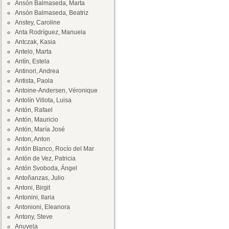
Ansón Balmaseda, Marta
Ansón Balmaseda, Beatriz
Anstey, Caroline
Anta Rodríguez, Manuela
Antczak, Kasia
Antelo, Marta
Antín, Estela
Antinori, Andrea
Antista, Paola
Antoine-Andersen, Véronique
Antolín Villota, Luisa
Antón, Rafael
Antón, Mauricio
Antón, María José
Anton, Anton
Antón Blanco, Rocío del Mar
Antón de Vez, Patricia
Antón Svoboda, Ángel
Antoñanzas, Julio
Antoni, Birgit
Antonini, Ilaria
Antonioni, Eleanora
Antony, Steve
Anuvela