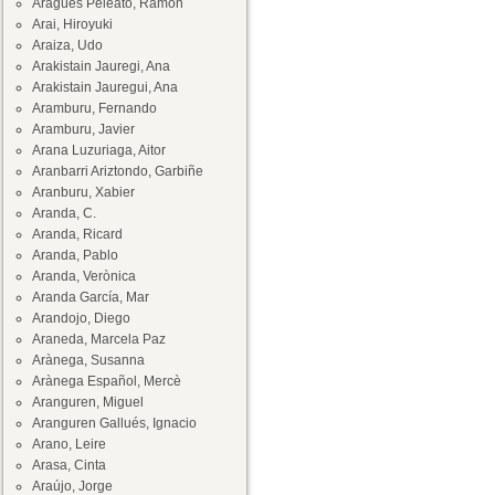
Aragüés Peleato, Ramón
Arai, Hiroyuki
Araiza, Udo
Arakistain Jauregi, Ana
Arakistain Jauregui, Ana
Aramburu, Fernando
Aramburu, Javier
Arana Luzuriaga, Aitor
Aranbarri Ariztondo, Garbiñe
Aranburu, Xabier
Aranda, C.
Aranda, Ricard
Aranda, Pablo
Aranda, Verònica
Aranda García, Mar
Arandojo, Diego
Araneda, Marcela Paz
Arànega, Susanna
Arànega Español, Mercè
Aranguren, Miguel
Aranguren Gallués, Ignacio
Arano, Leire
Arasa, Cinta
Araújo, Jorge