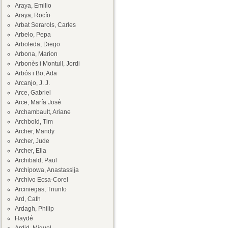
Araya, Emilio
Araya, Rocío
Arbat Serarols, Carles
Arbelo, Pepa
Arboleda, Diego
Arbona, Marion
Arbonès i Montull, Jordi
Arbós i Bo, Ada
Arcanjo, J. J.
Arce, Gabriel
Arce, María José
Archambault, Ariane
Archbold, Tim
Archer, Mandy
Archer, Jude
Archer, Ella
Archibald, Paul
Archipowa, Anastassija
Archivo Ecsa-Corel
Arciniegas, Triunfo
Ard, Cath
Ardagh, Philip
Haydé