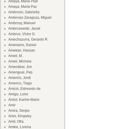
Amaya, María Pilar
Amaya, María Paz
Ambrosio, Gabriella
Ambrosio Zaragoza, Miguel
Ambrosy, Manuel
Ambrozewski, Jacek
Ambrus, Víctor G.
Amechazurra, Gerardo R.
Ameixeiro, Daniel
Amekan, Hassan
Ameli, M.
Ameli, Michela
Amenábar, Jon
Amengual, Pep
Amenós, Jordi
Americo, Tiago
Amicis, Edmondo de
Amigo, Leire
Amiot, Karine-Marie
Amir
Amira, Sergio
Amis, Kingsley
Amit, Ofra
Amkie, Lorena