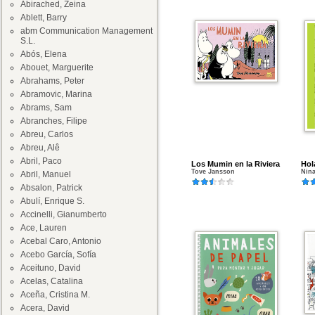
Abirached, Zeina
Ablett, Barry
abm Communication Management
S.L.
Abós, Elena
Abouet, Marguerite
Abrahams, Peter
Abramovic, Marina
Abrams, Sam
Abranches, Filipe
Abreu, Carlos
Abreu, Alê
Abril, Paco
Los Mumin en la Riviera
Hol
Tove Jansson
Nina
Abril, Manuel
Absalon, Patrick
Abulí, Enrique S.
Accinelli, Gianumberto
Ace, Lauren
Acebal Caro, Antonio
Acebo García, Sofía
Aceituno, David
Acelas, Catalina
Aceña, Cristina M.
Acera, David