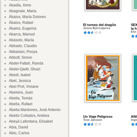
Abadía, Ximo
Abagnale, Maria
Ábalos, María Dolores
Ábalos, Rafael
El torneo del dragón
SEX
Ábalos, Eugenia
Jonna Björnstjerna
la h
Elin
Abarca, Marisol
Abásolo, María
Abbado, Claudio
Abbasian, Pooya
Abbott, Simon
Abdel-Fattah, Randa
Abdel-Qadir, Ghazi
Abedi, Isabel
Abel, Jessica
Abel Prot, Viviane
Abeleira, Juan
Abella, Tomás
Abella, Rafael
Abella Mardones, José Antonio
Abello Collados, Andrea
Un Viaje Peligroso
AN
Tove Jansson
Inge
Abeyà Lafontana, Elisabet
Abia, David
Abio, Carlos