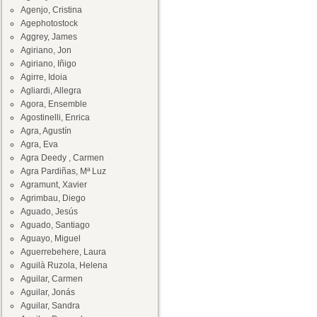
Agenjo, Cristina
Agephotostock
Aggrey, James
Agiriano, Jon
Agiriano, Iñigo
Agirre, Idoia
Agliardi, Allegra
Agora, Ensemble
Agostinelli, Enrica
Agra, Agustín
Agra, Eva
Agra Deedy , Carmen
Agra Pardiñas, Mª Luz
Agramunt, Xavier
Agrimbau, Diego
Aguado, Jesús
Aguado, Santiago
Aguayo, Miguel
Aguerrebehere, Laura
Aguilà Ruzola, Helena
Aguilar, Carmen
Aguilar, Jonás
Aguilar, Sandra