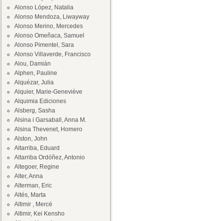
Alonso López, Natalia
Alonso Mendoza, Liwayway
Alonso Merino, Mercedes
Alonso Omeñaca, Samuel
Alonso Pimentel, Sara
Alonso Villaverde, Francisco
Alou, Damián
Alphen, Pauline
Alquézar, Julia
Alquier, Marie-Geneviève
Alquimia Ediciones
Alsberg, Sasha
Alsina i Garsaball, Anna M.
Alsina Thevenet, Homero
Alston, John
Altarriba, Eduard
Altarriba Ordóñez, Antonio
Altegoer, Regine
Alter, Anna
Alterman, Eric
Altés, Marta
Altimir , Mercé
Altimir, Kei Kensho