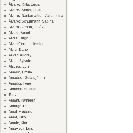
Álvarez Rilla, Lucía
Álvarez Salas, Omar
Álvarez Santamarina, María Luisa
Álvarez Schurmann, Sabina
Álvaro Garrido, José Antonio
Alves, Daniel
Alves, Hugo
Alvim Corrêa, Henrique
Alvisi, Dario
Alwett, Audrey
Alzial, Sylvain
Alzueta, Luis
Amade, Emilio
Amades i Gelats, Joan
Amador, Irene
Amadou, Safiatou
Tony
Amant, Kathleen
Amargo, Pablo
Amat, Frederic
Amat, Kiko
Amate, Kim
Amavisca, Luis