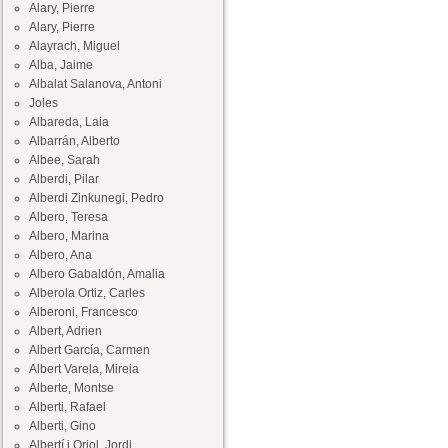
Alary, Pierre
Alary, Pierre
Alayrach, Miguel
Alba, Jaime
Albalat Salanova, Antoni
Joles
Albareda, Laia
Albarrán, Alberto
Albee, Sarah
Alberdi, Pilar
Alberdi Zinkunegi, Pedro
Albero, Teresa
Albero, Marina
Albero, Ana
Albero Gabaldón, Amalia
Alberola Ortiz, Carles
Alberoni, Francesco
Albert, Adrien
Albert García, Carmen
Albert Varela, Mireia
Alberte, Montse
Alberti, Rafael
Alberti, Gino
Albertí i Oriol, Jordi