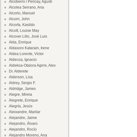
Alcoberro i Pericay, Agustí
Alcolea Serrano, Ana
Alcorlo, Manuel
Alcorn, John
Alcorta, Kasildo
Alcott, Louise May
Alcover Lillo, José Luis
Alda, Enrique
Aldasoro Katarain, Irene
Aldea Lorente, Víctor
Aldecoa, Ignacio
Aldekoa-Otalora Agirre, Alex
Dr. Alderete
Alderson, Lisa
Aldrey, Sergio F.
Aldridge, James
Alegre, Mireia
Alegrete, Enrique
Alegría, Jesús
Aleixandre, Marilar
Alejandre, Jaime
Alejandro, Álvaro
Alejandro, Rocío
Alejandro Moreno, Ana