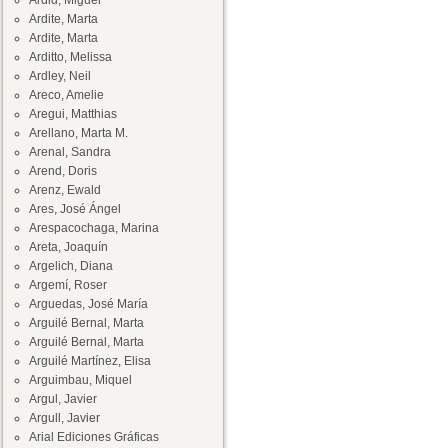
Ardid, Miguel
Ardite, Marta
Ardite, Marta
Arditto, Melissa
Ardley, Neil
Areco, Amelie
Aregui, Matthias
Arellano, Marta M.
Arenal, Sandra
Arend, Doris
Arenz, Ewald
Ares, José Ángel
Arespacochaga, Marina
Areta, Joaquín
Argelich, Diana
Argemí, Roser
Arguedas, José María
Arguilé Bernal, Marta
Arguilé Bernal, Marta
Arguilé Martínez, Elisa
Arguimbau, Miquel
Argul, Javier
Argull, Javier
Arial Ediciones Gráficas