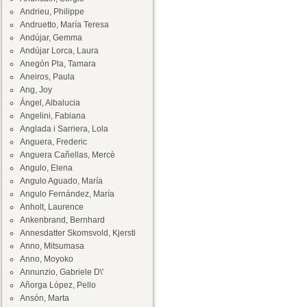
Andrieu, Philippe
Andruetto, María Teresa
Andújar, Gemma
Andújar Lorca, Laura
Anegón Pla, Tamara
Aneiros, Paula
Ang, Joy
Ángel, Albalucia
Angelini, Fabiana
Anglada i Sarriera, Lola
Anguera, Frederic
Anguera Cañellas, Mercè
Angulo, Elena
Angulo Aguado, María
Angulo Fernández, María
Anholt, Laurence
Ankenbrand, Bernhard
Annesdatter Skomsvold, Kjersti
Anno, Mitsumasa
Anno, Moyoko
Annunzio, Gabriele D\'
Añorga López, Pello
Ansón, Marta