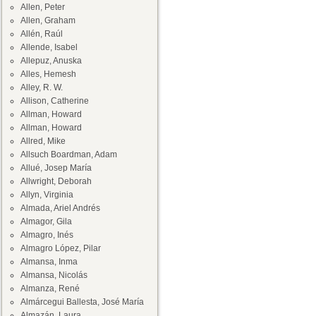
Allen, Peter
Allen, Graham
Allén, Raúl
Allende, Isabel
Allepuz, Anuska
Alles, Hemesh
Alley, R. W.
Allison, Catherine
Allman, Howard
Allman, Howard
Allred, Mike
Allsuch Boardman, Adam
Allué, Josep María
Allwright, Deborah
Allyn, Virginia
Almada, Ariel Andrés
Almagor, Gila
Almagro, Inés
Almagro López, Pilar
Almansa, Inma
Almansa, Nicolás
Almanza, René
Almárcegui Ballesta, José María
Almazán, Laura