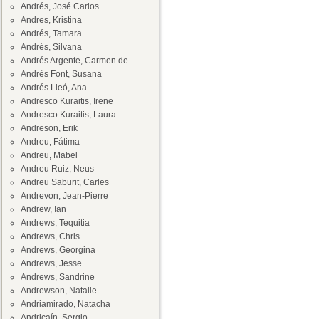
Andrés, José Carlos
Andres, Kristina
Andrés, Tamara
Andrés, Silvana
Andrés Argente, Carmen de
Andrès Font, Susana
Andrés Lleó, Ana
Andresco Kuraitis, Irene
Andresco Kuraitis, Laura
Andreson, Erik
Andreu, Fátima
Andreu, Mabel
Andreu Ruiz, Neus
Andreu Saburit, Carles
Andrevon, Jean-Pierre
Andrew, Ian
Andrews, Tequitia
Andrews, Chris
Andrews, Georgina
Andrews, Jesse
Andrews, Sandrine
Andrewson, Natalie
Andriamirado, Natacha
Andricaín, Sergio