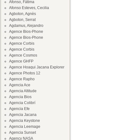
Afonso, Fátima
Afonso Esteves, Cecilia
Agboton, Agnès
Agboton, Serrat
Agdamus, Alejandro
Agence Bios-Phone
Agence Bios-Phone
Agence Corbis
Agence Corbis
Agence Cosmos
Agence GHFP
Agence Hoaqui Jacana Explorer
Agence Photos 12
Agence Rapho
Agencia Ace
Agencia Altitude
Agencia Bios
Agencia Colibrí
Agencia Efe
Agencia Jacana
Agencia Keystone
Agencia Leemage
Agencia Sunset
Agency NASA