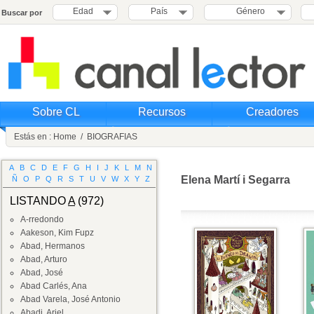
Edad
País
Género
Buscar por
Sobre CL
Recursos
Creadores
Estás en :
Home
/
BIOGRAFIAS
A
B
C
D
E
F
G
H
I
J
K
L
M
N
Elena Martí i Segarra
Ñ
O
P
Q
R
S
T
U
V
W
X
Y
Z
LISTANDO
A
(972)
A-rredondo
Aakeson, Kim Fupz
Abad, Hermanos
Abad, Arturo
Abad, José
Abad Carlés, Ana
Abad Varela, José Antonio
Abadi, Ariel