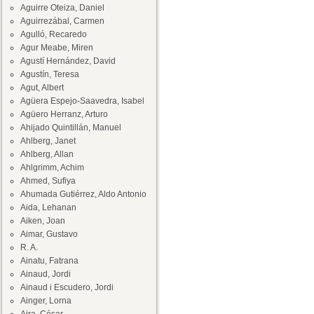
Aguirre Oteiza, Daniel
Aguirrezábal, Carmen
Agulló, Recaredo
Agur Meabe, Miren
Agustí Hernández, David
Agustín, Teresa
Agut, Albert
Agüera Espejo-Saavedra, Isabel
Agüero Herranz, Arturo
Ahijado Quintillán, Manuel
Ahlberg, Janet
Ahlberg, Allan
Ahlgrimm, Achim
Ahmed, Sufiya
Ahumada Gutiérrez, Aldo Antonio
Aida, Lehanan
Aiken, Joan
Aimar, Gustavo
R. A.
Ainatu, Fatrana
Ainaud, Jordi
Ainaud i Escudero, Jordi
Ainger, Lorna