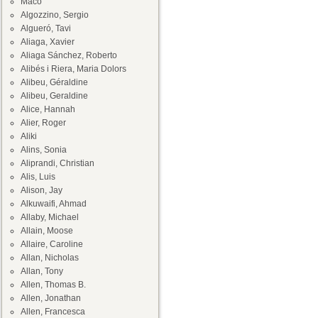
Maco
Algozzino, Sergio
Algueró, Tavi
Aliaga, Xavier
Aliaga Sánchez, Roberto
Alibés i Riera, Maria Dolors
Alibeu, Géraldine
Alibeu, Geraldine
Alice, Hannah
Alier, Roger
Aliki
Alins, Sonia
Aliprandi, Christian
Alis, Luis
Alison, Jay
Alkuwaifi, Ahmad
Allaby, Michael
Allain, Moose
Allaire, Caroline
Allan, Nicholas
Allan, Tony
Allen, Thomas B.
Allen, Jonathan
Allen, Francesca