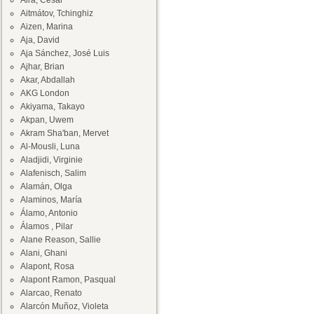
Aira, César
Aitmátov, Tchinghiz
Aizen, Marina
Aja, David
Aja Sánchez, José Luis
Ajhar, Brian
Akar, Abdallah
AKG London
Akiyama, Takayo
Akpan, Uwem
Akram Sha'ban, Mervet
Al-Mousli, Luna
Aladjidi, Virginie
Alafenisch, Salim
Alamán, Olga
Alaminos, María
Álamo, Antonio
Álamos , Pilar
Alane Reason, Sallie
Alani, Ghani
Alapont, Rosa
Alapont Ramon, Pasqual
Alarcao, Renato
Alarcón Muñoz, Violeta