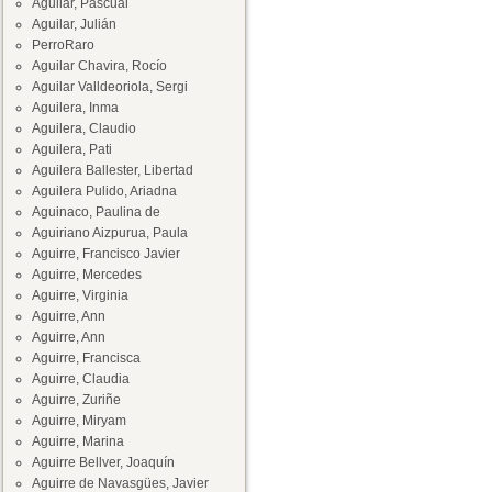
Aguilar, Pascual
Aguilar, Julián
PerroRaro
Aguilar Chavira, Rocío
Aguilar Valldeoriola, Sergi
Aguilera, Inma
Aguilera, Claudio
Aguilera, Pati
Aguilera Ballester, Libertad
Aguilera Pulido, Ariadna
Aguinaco, Paulina de
Aguiriano Aizpurua, Paula
Aguirre, Francisco Javier
Aguirre, Mercedes
Aguirre, Virginia
Aguirre, Ann
Aguirre, Ann
Aguirre, Francisca
Aguirre, Claudia
Aguirre, Zuriñe
Aguirre, Miryam
Aguirre, Marina
Aguirre Bellver, Joaquín
Aguirre de Navasgües, Javier