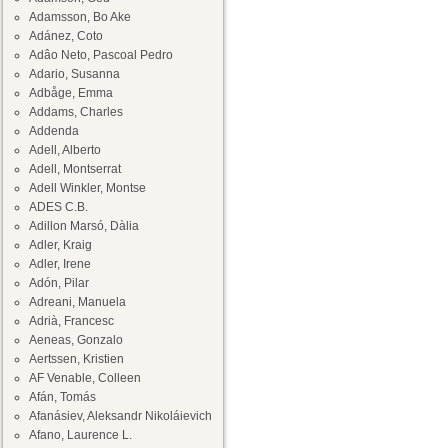
Adamsson, Bo Ake
Adánez, Coto
Adâo Neto, Pascoal Pedro
Adario, Susanna
Adbåge, Emma
Addams, Charles
Addenda
Adell, Alberto
Adell, Montserrat
Adell Winkler, Montse
ADES C.B.
Adillon Marsó, Dàlia
Adler, Kraig
Adler, Irene
Adón, Pilar
Adreani, Manuela
Adrià, Francesc
Aeneas, Gonzalo
Aertssen, Kristien
AF Venable, Colleen
Afán, Tomás
Afanásiev, Aleksandr Nikoláievich
Afano, Laurence L.