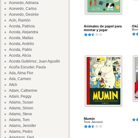
Acevedo, Adriana
Acevedo, Carlos
Acevedo, Desirée
Acín, Ramón
Acosta, Patricia
Animales de papel para
Okú
montar y jugar
Moos
Acosta, Alejandra
Acosta, Matías
Acosta, Andrés
Acosta, Pablo
Acosta, Alicia
Acosta Gutiérrez, Juan Agustín
Acuña Escuder, Paula
Ada, Alma Flor
Ada, Carmen
Aitch
Adam, Catherine
Adam, Peggy
Adams, Susan
Adams, Simon
Adams, Steve
Mumin
Adams, Tom
Tove Jansson
Adams, Jennifer
Adams, Pedro
Adamson, Ged