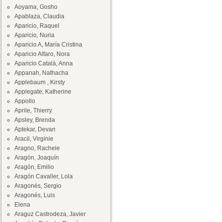
Aoyama, Gosho
Apablaza, Claudia
Aparicio, Raquel
Aparicio, Nuria
Aparicio A, María Cristina
Aparicio Alfaro, Nora
Aparicio Català, Anna
Appanah, Nathacha
Applebaum , Kirsty
Applegate, Katherine
Appollo
Aprile, Thierry
Apsley, Brenda
Aptekar, Devan
Aracil, Virginie
Aragno, Rachele
Aragón, Joaquín
Aragón, Emilio
Aragón Cavaller, Lola
Aragonés, Sergio
Aragonés, Luis
Elena
Araguz Castrodeza, Javier