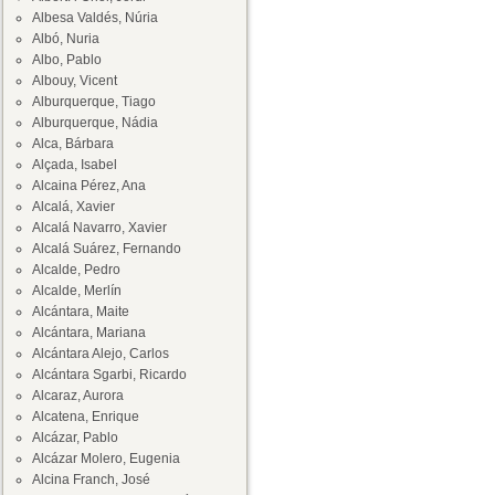
Albesa Valdés, Núria
Albó, Nuria
Albo, Pablo
Albouy, Vicent
Alburquerque, Tiago
Alburquerque, Nádia
Alca, Bárbara
Alçada, Isabel
Alcaina Pérez, Ana
Alcalá, Xavier
Alcalá Navarro, Xavier
Alcalá Suárez, Fernando
Alcalde, Pedro
Alcalde, Merlín
Alcántara, Maite
Alcántara, Mariana
Alcántara Alejo, Carlos
Alcántara Sgarbi, Ricardo
Alcaraz, Aurora
Alcatena, Enrique
Alcázar, Pablo
Alcázar Molero, Eugenia
Alcina Franch, José