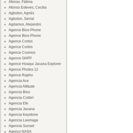
Afonso, Fátima
Afonso Esteves, Cecilia
Agboton, Agnès
Agboton, Serrat
Agdamus, Alejandro
Agence Bios-Phone
Agence Bios-Phone
Agence Corbis
Agence Corbis
Agence Cosmos
Agence GHFP
Agence Hoaqui Jacana Explorer
Agence Photos 12
Agence Rapho
Agencia Ace
Agencia Altitude
Agencia Bios
Agencia Colibrí
Agencia Efe
Agencia Jacana
Agencia Keystone
Agencia Leemage
Agencia Sunset
Agency NASA