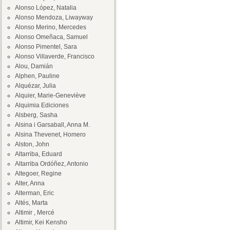
Alonso López, Natalia
Alonso Mendoza, Liwayway
Alonso Merino, Mercedes
Alonso Omeñaca, Samuel
Alonso Pimentel, Sara
Alonso Villaverde, Francisco
Alou, Damián
Alphen, Pauline
Alquézar, Julia
Alquier, Marie-Geneviève
Alquimia Ediciones
Alsberg, Sasha
Alsina i Garsaball, Anna M.
Alsina Thevenet, Homero
Alston, John
Altarriba, Eduard
Altarriba Ordóñez, Antonio
Altegoer, Regine
Alter, Anna
Alterman, Eric
Altés, Marta
Altimir , Mercé
Altimir, Kei Kensho