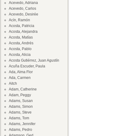
Acevedo, Adriana
Acevedo, Carlos
Acevedo, Desirée
Acín, Ramón
Acosta, Patricia
Acosta, Alejandra
Acosta, Matías
Acosta, Andrés
Acosta, Pablo
Acosta, Alicia
Acosta Gutiérrez, Juan Agustín
Acuña Escuder, Paula
Ada, Alma Flor
Ada, Carmen
Aitch
Adam, Catherine
Adam, Peggy
Adams, Susan
Adams, Simon
Adams, Steve
Adams, Tom
Adams, Jennifer
Adams, Pedro
Adamson, Ged