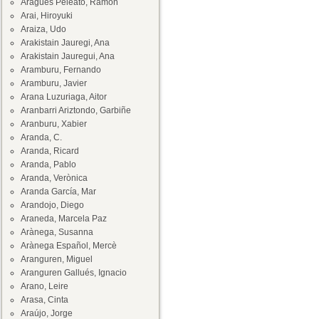
Aragüés Peleato, Ramón
Arai, Hiroyuki
Araiza, Udo
Arakistain Jauregi, Ana
Arakistain Jauregui, Ana
Aramburu, Fernando
Aramburu, Javier
Arana Luzuriaga, Aitor
Aranbarri Ariztondo, Garbiñe
Aranburu, Xabier
Aranda, C.
Aranda, Ricard
Aranda, Pablo
Aranda, Verònica
Aranda García, Mar
Arandojo, Diego
Araneda, Marcela Paz
Arànega, Susanna
Arànega Español, Mercè
Aranguren, Miguel
Aranguren Gallués, Ignacio
Arano, Leire
Arasa, Cinta
Araújo, Jorge