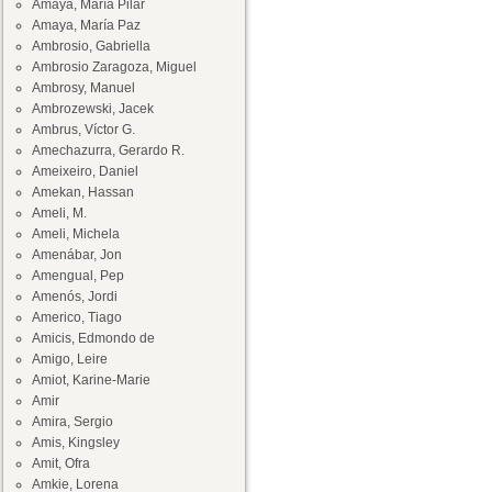
Amaya, María Pilar
Amaya, María Paz
Ambrosio, Gabriella
Ambrosio Zaragoza, Miguel
Ambrosy, Manuel
Ambrozewski, Jacek
Ambrus, Víctor G.
Amechazurra, Gerardo R.
Ameixeiro, Daniel
Amekan, Hassan
Ameli, M.
Ameli, Michela
Amenábar, Jon
Amengual, Pep
Amenós, Jordi
Americo, Tiago
Amicis, Edmondo de
Amigo, Leire
Amiot, Karine-Marie
Amir
Amira, Sergio
Amis, Kingsley
Amit, Ofra
Amkie, Lorena