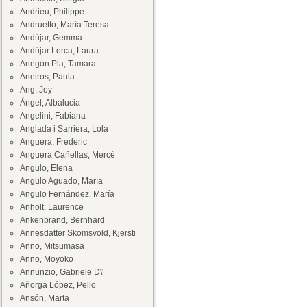
Andrieu, Philippe
Andruetto, María Teresa
Andújar, Gemma
Andújar Lorca, Laura
Anegón Pla, Tamara
Aneiros, Paula
Ang, Joy
Ángel, Albalucia
Angelini, Fabiana
Anglada i Sarriera, Lola
Anguera, Frederic
Anguera Cañellas, Mercè
Angulo, Elena
Angulo Aguado, María
Angulo Fernández, María
Anholt, Laurence
Ankenbrand, Bernhard
Annesdatter Skomsvold, Kjersti
Anno, Mitsumasa
Anno, Moyoko
Annunzio, Gabriele D\'
Añorga López, Pello
Ansón, Marta