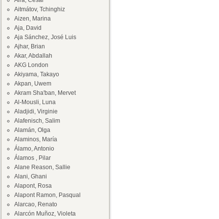
Aira, César
Aitmátov, Tchinghiz
Aizen, Marina
Aja, David
Aja Sánchez, José Luis
Ajhar, Brian
Akar, Abdallah
AKG London
Akiyama, Takayo
Akpan, Uwem
Akram Sha'ban, Mervet
Al-Mousli, Luna
Aladjidi, Virginie
Alafenisch, Salim
Alamán, Olga
Alaminos, María
Álamo, Antonio
Álamos , Pilar
Alane Reason, Sallie
Alani, Ghani
Alapont, Rosa
Alapont Ramon, Pasqual
Alarcao, Renato
Alarcón Muñoz, Violeta