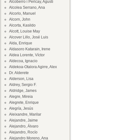
Alcoberro i Pericay, Agustí
Alcolea Serrano, Ana
Alcorlo, Manuel
Alcorn, John
Alcorta, Kasildo
Alcott, Louise May
Alcover Lillo, José Luis
Alda, Enrique
Aldasoro Katarain, Irene
Aldea Lorente, Víctor
Aldecoa, Ignacio
Aldekoa-Otalora Agirre, Alex
Dr. Alderete
Alderson, Lisa
Aldrey, Sergio F.
Aldridge, James
Alegre, Mireia
Alegrete, Enrique
Alegría, Jesús
Aleixandre, Marilar
Alejandre, Jaime
Alejandro, Álvaro
Alejandro, Rocío
Alejandro Moreno, Ana