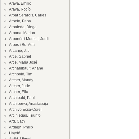
Araya, Emilio
Araya, Rocío
Arbat Serarols, Carles
Arbelo, Pepa
Arboleda, Diego
Arbona, Marion
Arbonès i Montull, Jordi
Arbós i Bo, Ada
Arcanjo, J. J.
Arce, Gabriel
Arce, María José
Archambault, Ariane
Archbold, Tim
Archer, Mandy
Archer, Jude
Archer, Ella
Archibald, Paul
Archipowa, Anastassija
Archivo Ecsa-Corel
Arciniegas, Triunfo
Ard, Cath
Ardagh, Philip
Haydé