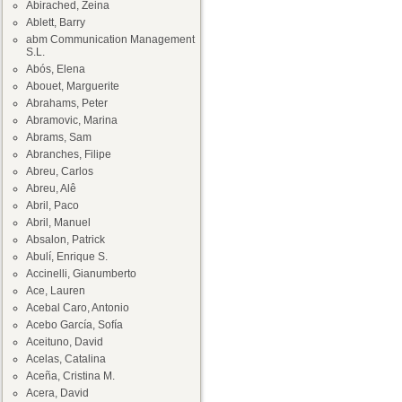
Abirached, Zeina
Ablett, Barry
abm Communication Management
S.L.
Abós, Elena
Abouet, Marguerite
Abrahams, Peter
Abramovic, Marina
Abrams, Sam
Abranches, Filipe
Abreu, Carlos
Abreu, Alê
Abril, Paco
Abril, Manuel
Absalon, Patrick
Abulí, Enrique S.
Accinelli, Gianumberto
Ace, Lauren
Acebal Caro, Antonio
Acebo García, Sofía
Aceituno, David
Acelas, Catalina
Aceña, Cristina M.
Acera, David