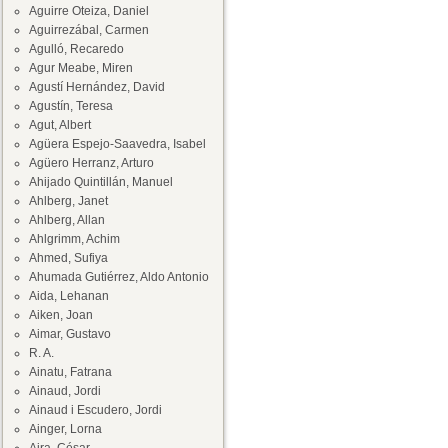
Aguirre Oteiza, Daniel
Aguirrezábal, Carmen
Agulló, Recaredo
Agur Meabe, Miren
Agustí Hernández, David
Agustín, Teresa
Agut, Albert
Agüera Espejo-Saavedra, Isabel
Agüero Herranz, Arturo
Ahijado Quintillán, Manuel
Ahlberg, Janet
Ahlberg, Allan
Ahlgrimm, Achim
Ahmed, Sufiya
Ahumada Gutiérrez, Aldo Antonio
Aida, Lehanan
Aiken, Joan
Aimar, Gustavo
R. A.
Ainatu, Fatrana
Ainaud, Jordi
Ainaud i Escudero, Jordi
Ainger, Lorna