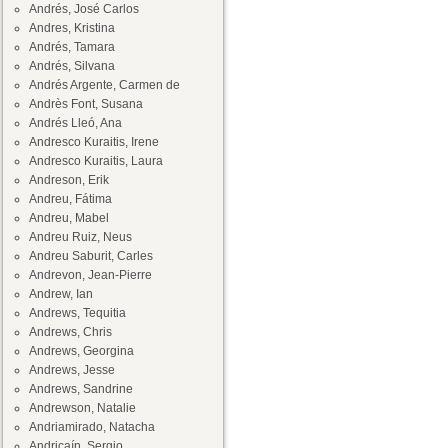
Andrés, José Carlos
Andres, Kristina
Andrés, Tamara
Andrés, Silvana
Andrés Argente, Carmen de
Andrès Font, Susana
Andrés Lleó, Ana
Andresco Kuraitis, Irene
Andresco Kuraitis, Laura
Andreson, Erik
Andreu, Fátima
Andreu, Mabel
Andreu Ruiz, Neus
Andreu Saburit, Carles
Andrevon, Jean-Pierre
Andrew, Ian
Andrews, Tequitia
Andrews, Chris
Andrews, Georgina
Andrews, Jesse
Andrews, Sandrine
Andrewson, Natalie
Andriamirado, Natacha
Andricaín, Sergio