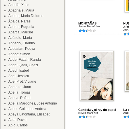
Abadía, Ximo
Abagnale, Maria
Ábalos, María Dolores
Ábalos, Rafael
MONTAÑAS
NUE
Ábalos, Eugenia
Javier Bermúdez
ÁR
Jav
Abarca, Marisol
Abásolo, María
Abbado, Claudio
Abbasian, Pooya
Abbott, Simon
Abdel-Fattah, Randa
Abdel-Qadir, Ghazi
Abedi, Isabel
Abel, Jessica
Abel Prot, Viviane
Abeleira, Juan
Abella, Tomás
Abella, Rafael
Abella Mardones, José Antonio
Abello Collados, Andrea
Candela y el rey de papel
La 
Reyes Martínez
Áng
Abeyà Lafontana, Elisabet
Abia, David
Abio, Carlos