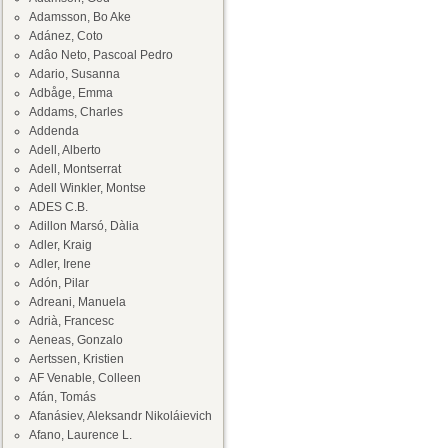
Adamsson, Bo Ake
Adánez, Coto
Adâo Neto, Pascoal Pedro
Adario, Susanna
Adbåge, Emma
Addams, Charles
Addenda
Adell, Alberto
Adell, Montserrat
Adell Winkler, Montse
ADES C.B.
Adillon Marsó, Dàlia
Adler, Kraig
Adler, Irene
Adón, Pilar
Adreani, Manuela
Adrià, Francesc
Aeneas, Gonzalo
Aertssen, Kristien
AF Venable, Colleen
Afán, Tomás
Afanásiev, Aleksandr Nikoláievich
Afano, Laurence L.