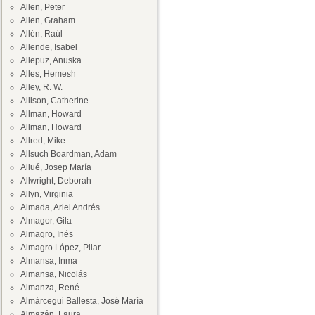
Allen, Peter
Allen, Graham
Allén, Raúl
Allende, Isabel
Allepuz, Anuska
Alles, Hemesh
Alley, R. W.
Allison, Catherine
Allman, Howard
Allman, Howard
Allred, Mike
Allsuch Boardman, Adam
Allué, Josep María
Allwright, Deborah
Allyn, Virginia
Almada, Ariel Andrés
Almagor, Gila
Almagro, Inés
Almagro López, Pilar
Almansa, Inma
Almansa, Nicolás
Almanza, René
Almárcegui Ballesta, José María
Almazán, Laura