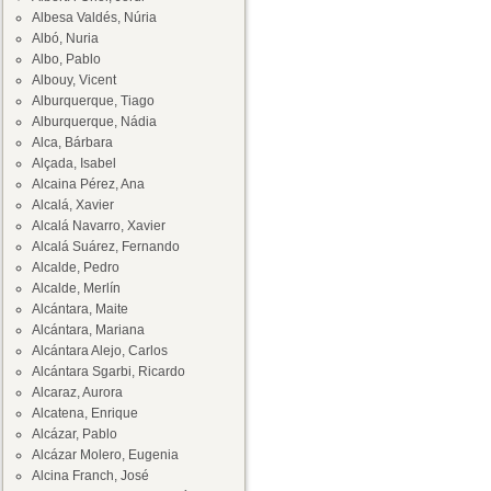
Albesa Valdés, Núria
Albó, Nuria
Albo, Pablo
Albouy, Vicent
Alburquerque, Tiago
Alburquerque, Nádia
Alca, Bárbara
Alçada, Isabel
Alcaina Pérez, Ana
Alcalá, Xavier
Alcalá Navarro, Xavier
Alcalá Suárez, Fernando
Alcalde, Pedro
Alcalde, Merlín
Alcántara, Maite
Alcántara, Mariana
Alcántara Alejo, Carlos
Alcántara Sgarbi, Ricardo
Alcaraz, Aurora
Alcatena, Enrique
Alcázar, Pablo
Alcázar Molero, Eugenia
Alcina Franch, José