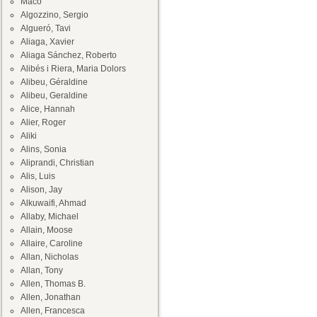
Maco
Algozzino, Sergio
Algueró, Tavi
Aliaga, Xavier
Aliaga Sánchez, Roberto
Alibés i Riera, Maria Dolors
Alibeu, Géraldine
Alibeu, Geraldine
Alice, Hannah
Alier, Roger
Aliki
Alins, Sonia
Aliprandi, Christian
Alis, Luis
Alison, Jay
Alkuwaifi, Ahmad
Allaby, Michael
Allain, Moose
Allaire, Caroline
Allan, Nicholas
Allan, Tony
Allen, Thomas B.
Allen, Jonathan
Allen, Francesca