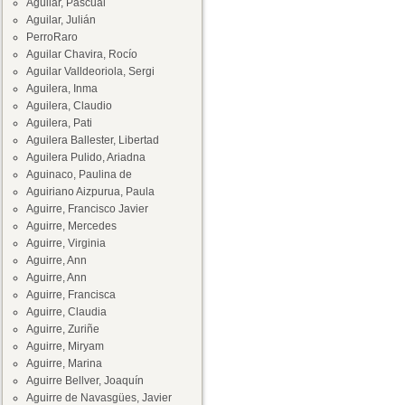
Aguilar, Pascual
Aguilar, Julián
PerroRaro
Aguilar Chavira, Rocío
Aguilar Valldeoriola, Sergi
Aguilera, Inma
Aguilera, Claudio
Aguilera, Pati
Aguilera Ballester, Libertad
Aguilera Pulido, Ariadna
Aguinaco, Paulina de
Aguiriano Aizpurua, Paula
Aguirre, Francisco Javier
Aguirre, Mercedes
Aguirre, Virginia
Aguirre, Ann
Aguirre, Ann
Aguirre, Francisca
Aguirre, Claudia
Aguirre, Zuriñe
Aguirre, Miryam
Aguirre, Marina
Aguirre Bellver, Joaquín
Aguirre de Navasgües, Javier