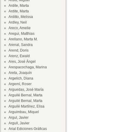
Ardid, Miguel
Ardite, Marta
Ardite, Marta
Arditto, Melissa
Ardley, Neil
Areco, Amelie
Aregui, Matthias
Arellano, Marta M.
Arenal, Sandra
Arend, Doris
Arenz, Ewald
Ares, José Ángel
Arespacochaga, Marina
Areta, Joaquín
Argelich, Diana
Argemí, Roser
Arguedas, José María
Arguilé Bernal, Marta
Arguilé Bernal, Marta
Arguilé Martínez, Elisa
Arguimbau, Miquel
Argul, Javier
Argull, Javier
Arial Ediciones Gráficas