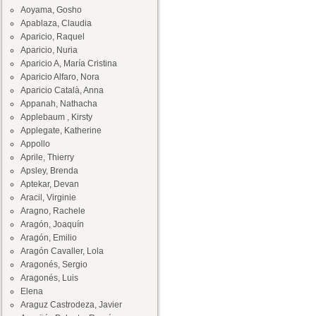
Aoyama, Gosho
Apablaza, Claudia
Aparicio, Raquel
Aparicio, Nuria
Aparicio A, María Cristina
Aparicio Alfaro, Nora
Aparicio Català, Anna
Appanah, Nathacha
Applebaum , Kirsty
Applegate, Katherine
Appollo
Aprile, Thierry
Apsley, Brenda
Aptekar, Devan
Aracil, Virginie
Aragno, Rachele
Aragón, Joaquín
Aragón, Emilio
Aragón Cavaller, Lola
Aragonés, Sergio
Aragonés, Luis
Elena
Araguz Castrodeza, Javier