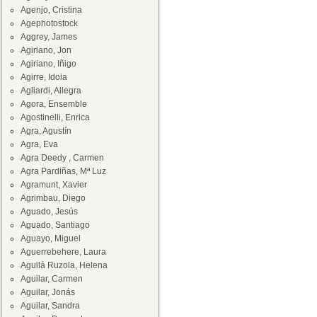
Agenjo, Cristina
Agephotostock
Aggrey, James
Agiriano, Jon
Agiriano, Iñigo
Agirre, Idoia
Agliardi, Allegra
Agora, Ensemble
Agostinelli, Enrica
Agra, Agustín
Agra, Eva
Agra Deedy , Carmen
Agra Pardiñas, Mª Luz
Agramunt, Xavier
Agrimbau, Diego
Aguado, Jesús
Aguado, Santiago
Aguayo, Miguel
Aguerrebehere, Laura
Aguilà Ruzola, Helena
Aguilar, Carmen
Aguilar, Jonás
Aguilar, Sandra