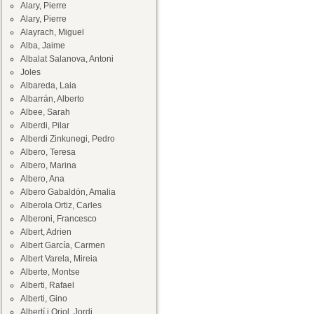
Alary, Pierre
Alary, Pierre
Alayrach, Miguel
Alba, Jaime
Albalat Salanova, Antoni
Joles
Albareda, Laia
Albarrán, Alberto
Albee, Sarah
Alberdi, Pilar
Alberdi Zinkunegi, Pedro
Albero, Teresa
Albero, Marina
Albero, Ana
Albero Gabaldón, Amalia
Alberola Ortiz, Carles
Alberoni, Francesco
Albert, Adrien
Albert García, Carmen
Albert Varela, Mireia
Alberte, Montse
Alberti, Rafael
Alberti, Gino
Albertí i Oriol, Jordi