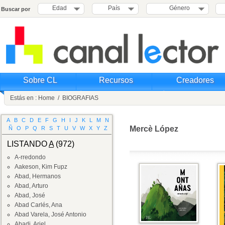
Edad
País
Género
Buscar por
Sobre CL
Recursos
Creadores
Estás en :
Home
/
BIOGRAFIAS
A
B
C
D
E
F
G
H
I
J
K
L
M
N
Mercè López
Ñ
O
P
Q
R
S
T
U
V
W
X
Y
Z
LISTANDO
A
(972)
A-rredondo
Aakeson, Kim Fupz
Abad, Hermanos
Abad, Arturo
Abad, José
Abad Carlés, Ana
Abad Varela, José Antonio
Abadi, Ariel