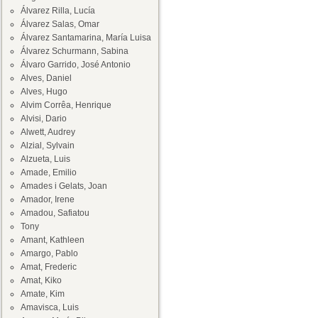
Álvarez Rilla, Lucía
Álvarez Salas, Omar
Álvarez Santamarina, María Luisa
Álvarez Schurmann, Sabina
Álvaro Garrido, José Antonio
Alves, Daniel
Alves, Hugo
Alvim Corrêa, Henrique
Alvisi, Dario
Alwett, Audrey
Alzial, Sylvain
Alzueta, Luis
Amade, Emilio
Amades i Gelats, Joan
Amador, Irene
Amadou, Safiatou
Tony
Amant, Kathleen
Amargo, Pablo
Amat, Frederic
Amat, Kiko
Amate, Kim
Amavisca, Luis