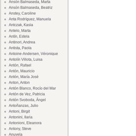
Ansón Balmaseda, Marta
Ansón Balmaseda, Beatriz
Anstey, Caroline
Anta Rodríguez, Manuela
Antczak, Kasia
Antelo, Marta
Antín, Estela
Antinori, Andrea
Antista, Paola
Antoine-Andersen, Véronique
Antolín Villota, Luisa
Antón, Rafael
Antón, Mauricio
Antón, María José
Anton, Anton
Antón Blanco, Rocío del Mar
Antón de Vez, Patricia
Antón Svoboda, Ángel
Antoñanzas, Julio
Antoni, Birgit
Antonini, Ilaria
Antonioni, Eleanora
Antony, Steve
Anuvela