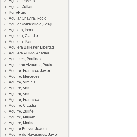
Aguilar, Pascual
Aguilar, Julián
PerroRaro
Aguilar Chavira, Rocío
Aguilar Valldeoriola, Sergi
Aguilera, Inma
Aguilera, Claudio
Aguilera, Pati
Aguilera Ballester, Libertad
Aguilera Pulido, Ariadna
Aguinaco, Paulina de
Aguiriano Aizpurua, Paula
Aguirre, Francisco Javier
Aguirre, Mercedes
Aguirre, Virginia
Aguirre, Ann
Aguirre, Ann
Aguirre, Francisca
Aguirre, Claudia
Aguirre, Zuriñe
Aguirre, Miryam
Aguirre, Marina
Aguirre Bellver, Joaquín
Aguirre de Navasgües, Javier