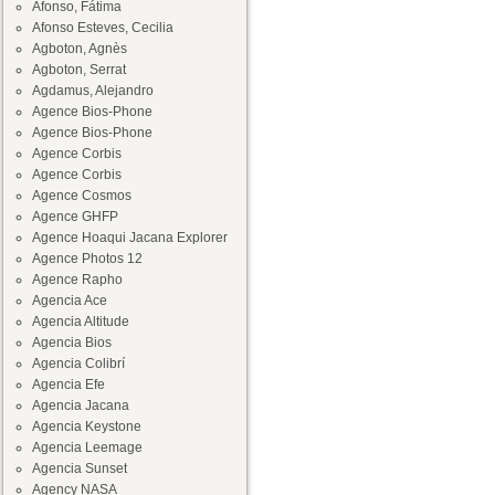
Afonso, Fátima
Afonso Esteves, Cecilia
Agboton, Agnès
Agboton, Serrat
Agdamus, Alejandro
Agence Bios-Phone
Agence Bios-Phone
Agence Corbis
Agence Corbis
Agence Cosmos
Agence GHFP
Agence Hoaqui Jacana Explorer
Agence Photos 12
Agence Rapho
Agencia Ace
Agencia Altitude
Agencia Bios
Agencia Colibrí
Agencia Efe
Agencia Jacana
Agencia Keystone
Agencia Leemage
Agencia Sunset
Agency NASA