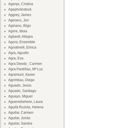
Agenjo, Cristina
Agephotostock
Aggrey, James
Agiriano, Jon
Agiriano, Iñigo
Agirre, Idoia
Agliardi, Allegra
Agora, Ensemble
Agostinelli, Enrica
Agra, Agustín
Agra, Eva
Agra Deedy , Carmen
Agra Pardiñas, Mª Luz
Agramunt, Xavier
Agrimbau, Diego
Aguado, Jesús
Aguado, Santiago
Aguayo, Miguel
Aguerrebehere, Laura
Aguilà Ruzola, Helena
Aguilar, Carmen
Aguilar, Jonás
Aguilar, Sandra