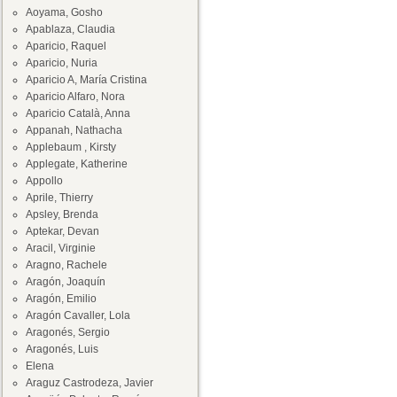
Aoyama, Gosho
Apablaza, Claudia
Aparicio, Raquel
Aparicio, Nuria
Aparicio A, María Cristina
Aparicio Alfaro, Nora
Aparicio Català, Anna
Appanah, Nathacha
Applebaum , Kirsty
Applegate, Katherine
Appollo
Aprile, Thierry
Apsley, Brenda
Aptekar, Devan
Aracil, Virginie
Aragno, Rachele
Aragón, Joaquín
Aragón, Emilio
Aragón Cavaller, Lola
Aragonés, Sergio
Aragonés, Luis
Elena
Araguz Castrodeza, Javier