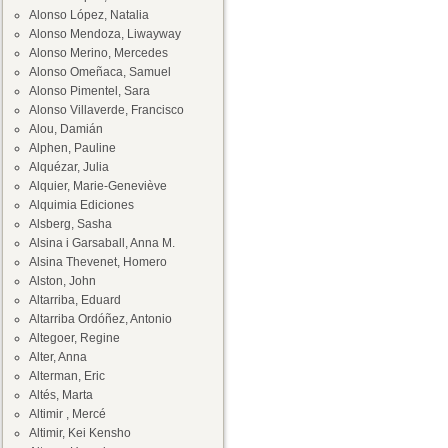
Alonso López, Natalia
Alonso Mendoza, Liwayway
Alonso Merino, Mercedes
Alonso Omeñaca, Samuel
Alonso Pimentel, Sara
Alonso Villaverde, Francisco
Alou, Damián
Alphen, Pauline
Alquézar, Julia
Alquier, Marie-Geneviève
Alquimia Ediciones
Alsberg, Sasha
Alsina i Garsaball, Anna M.
Alsina Thevenet, Homero
Alston, John
Altarriba, Eduard
Altarriba Ordóñez, Antonio
Altegoer, Regine
Alter, Anna
Alterman, Eric
Altés, Marta
Altimir , Mercé
Altimir, Kei Kensho