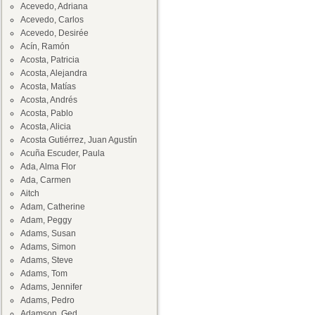
Acevedo, Adriana
Acevedo, Carlos
Acevedo, Desirée
Acín, Ramón
Acosta, Patricia
Acosta, Alejandra
Acosta, Matías
Acosta, Andrés
Acosta, Pablo
Acosta, Alicia
Acosta Gutiérrez, Juan Agustín
Acuña Escuder, Paula
Ada, Alma Flor
Ada, Carmen
Aitch
Adam, Catherine
Adam, Peggy
Adams, Susan
Adams, Simon
Adams, Steve
Adams, Tom
Adams, Jennifer
Adams, Pedro
Adamson, Ged