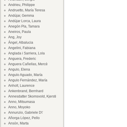
Andrieu, Philippe
Andruetto, María Teresa
Andújar, Gemma
Andújar Lorca, Laura
Anegón Pla, Tamara
Aneiros, Paula
Ang, Joy
Ángel, Albalucia
Angelini, Fabiana
Anglada i Sarriera, Lola
Anguera, Frederic
Anguera Cañellas, Mercè
Angulo, Elena
Angulo Aguado, María
Angulo Fernández, María
Anholt, Laurence
Ankenbrand, Bernhard
Annesdatter Skomsvold, Kjersti
Anno, Mitsumasa
Anno, Moyoko
Annunzio, Gabriele D\'
Añorga López, Pello
Ansón, Marta