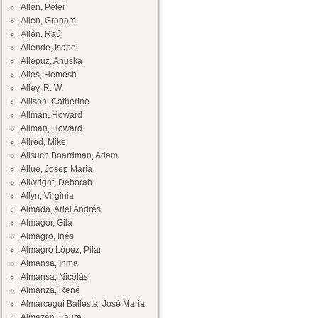
Allen, Peter
Allen, Graham
Allén, Raúl
Allende, Isabel
Allepuz, Anuska
Alles, Hemesh
Alley, R. W.
Allison, Catherine
Allman, Howard
Allman, Howard
Allred, Mike
Allsuch Boardman, Adam
Allué, Josep María
Allwright, Deborah
Allyn, Virginia
Almada, Ariel Andrés
Almagor, Gila
Almagro, Inés
Almagro López, Pilar
Almansa, Inma
Almansa, Nicolás
Almanza, René
Almárcegui Ballesta, José María
Almazán, Laura