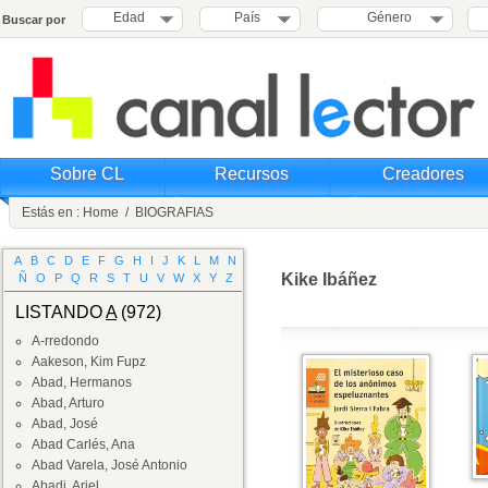
Edad
País
Género
Buscar por
Sobre CL
Recursos
Creadores
Estás en :
Home
/
BIOGRAFIAS
A
B
C
D
E
F
G
H
I
J
K
L
M
N
Kike Ibáñez
Ñ
O
P
Q
R
S
T
U
V
W
X
Y
Z
LISTANDO
A
(972)
A-rredondo
Aakeson, Kim Fupz
Abad, Hermanos
Abad, Arturo
Abad, José
Abad Carlés, Ana
Abad Varela, José Antonio
Abadi, Ariel