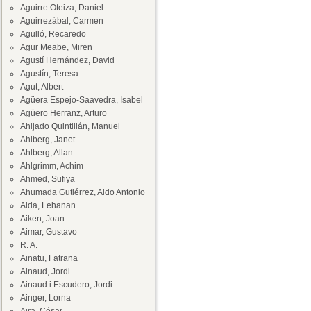
Aguirre Oteiza, Daniel
Aguirrezábal, Carmen
Agulló, Recaredo
Agur Meabe, Miren
Agustí Hernández, David
Agustín, Teresa
Agut, Albert
Agüera Espejo-Saavedra, Isabel
Agüero Herranz, Arturo
Ahijado Quintillán, Manuel
Ahlberg, Janet
Ahlberg, Allan
Ahlgrimm, Achim
Ahmed, Sufiya
Ahumada Gutiérrez, Aldo Antonio
Aida, Lehanan
Aiken, Joan
Aimar, Gustavo
R. A.
Ainatu, Fatrana
Ainaud, Jordi
Ainaud i Escudero, Jordi
Ainger, Lorna