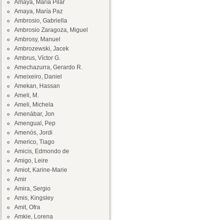
Amaya, María Pilar
Amaya, María Paz
Ambrosio, Gabriella
Ambrosio Zaragoza, Miguel
Ambrosy, Manuel
Ambrozewski, Jacek
Ambrus, Víctor G.
Amechazurra, Gerardo R.
Ameixeiro, Daniel
Amekan, Hassan
Ameli, M.
Ameli, Michela
Amenábar, Jon
Amengual, Pep
Amenós, Jordi
Americo, Tiago
Amicis, Edmondo de
Amigo, Leire
Amiot, Karine-Marie
Amir
Amira, Sergio
Amis, Kingsley
Amit, Ofra
Amkie, Lorena