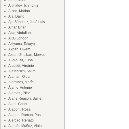
Aira, César
Aitmátov, Tchinghiz
Aizen, Marina
Aja, David
Aja Sánchez, José Luis
Ajhar, Brian
Akar, Abdallah
AKG London
Akiyama, Takayo
Akpan, Uwem
Akram Sha'ban, Mervet
Al-Mousli, Luna
Aladjidi, Virginie
Alafenisch, Salim
Alamán, Olga
Alaminos, María
Álamo, Antonio
Álamos , Pilar
Alane Reason, Sallie
Alani, Ghani
Alapont, Rosa
Alapont Ramon, Pasqual
Alarcao, Renato
Alarcón Muñoz, Violeta