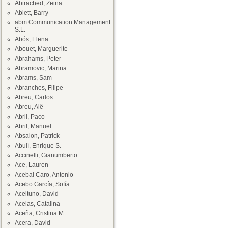
Abirached, Zeina
Ablett, Barry
abm Communication Management
S.L.
Abós, Elena
Abouet, Marguerite
Abrahams, Peter
Abramovic, Marina
Abrams, Sam
Abranches, Filipe
Abreu, Carlos
Abreu, Alê
Abril, Paco
Abril, Manuel
Absalon, Patrick
Abulí, Enrique S.
Accinelli, Gianumberto
Ace, Lauren
Acebal Caro, Antonio
Acebo García, Sofía
Aceituno, David
Acelas, Catalina
Aceña, Cristina M.
Acera, David