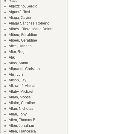
Maco
Algozzino, Sergio
Algueró, Tavi
Aliaga, Xavier
Aliaga Sánchez, Roberto
Alibés i Riera, Maria Dolors
Alibeu, Géraldine
Alibeu, Geraldine
Alice, Hannah
Alier, Roger
Aliki
Alins, Sonia
Aliprandi, Christian
Alis, Luis
Alison, Jay
Alkuwaifi, Ahmad
Allaby, Michael
Allain, Moose
Allaire, Caroline
Allan, Nicholas
Allan, Tony
Allen, Thomas B.
Allen, Jonathan
Allen, Francesca