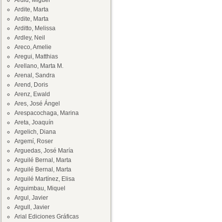
Ardid, Miguel
Ardite, Marta
Ardite, Marta
Arditto, Melissa
Ardley, Neil
Areco, Amelie
Aregui, Matthias
Arellano, Marta M.
Arenal, Sandra
Arend, Doris
Arenz, Ewald
Ares, José Ángel
Arespacochaga, Marina
Areta, Joaquín
Argelich, Diana
Argemí, Roser
Arguedas, José María
Arguilé Bernal, Marta
Arguilé Bernal, Marta
Arguilé Martínez, Elisa
Arguimbau, Miquel
Argul, Javier
Argull, Javier
Arial Ediciones Gráficas