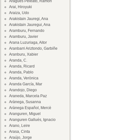
Aragüés Peleato, Ramón
Arai, Hiroyuki
Araiza, Udo
Arakistain Jauregi, Ana
Arakistain Jauregui, Ana
Aramburu, Fernando
Aramburu, Javier
Arana Luzuriaga, Aitor
Aranbarri Ariztondo, Garbiñe
Aranburu, Xabier
Aranda, C.
Aranda, Ricard
Aranda, Pablo
Aranda, Verònica
Aranda García, Mar
Arandojo, Diego
Araneda, Marcela Paz
Arànega, Susanna
Arànega Español, Mercè
Aranguren, Miguel
Aranguren Gallués, Ignacio
Arano, Leire
Arasa, Cinta
Araújo, Jorge