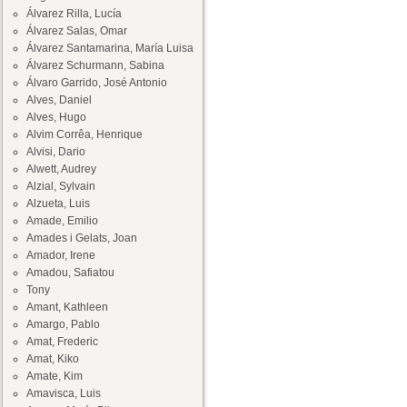
Álvarez Rilla, Lucía
Álvarez Salas, Omar
Álvarez Santamarina, María Luisa
Álvarez Schurmann, Sabina
Álvaro Garrido, José Antonio
Alves, Daniel
Alves, Hugo
Alvim Corrêa, Henrique
Alvisi, Dario
Alwett, Audrey
Alzial, Sylvain
Alzueta, Luis
Amade, Emilio
Amades i Gelats, Joan
Amador, Irene
Amadou, Safiatou
Tony
Amant, Kathleen
Amargo, Pablo
Amat, Frederic
Amat, Kiko
Amate, Kim
Amavisca, Luis