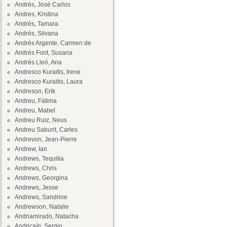
Andrés, José Carlos
Andres, Kristina
Andrés, Tamara
Andrés, Silvana
Andrés Argente, Carmen de
Andrès Font, Susana
Andrés Lleó, Ana
Andresco Kuraitis, Irene
Andresco Kuraitis, Laura
Andreson, Erik
Andreu, Fátima
Andreu, Mabel
Andreu Ruiz, Neus
Andreu Saburit, Carles
Andrevon, Jean-Pierre
Andrew, Ian
Andrews, Tequitia
Andrews, Chris
Andrews, Georgina
Andrews, Jesse
Andrews, Sandrine
Andrewson, Natalie
Andriamirado, Natacha
Andricaín, Sergio