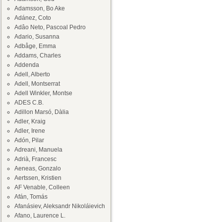
Adamsson, Bo Ake
Adánez, Coto
Adâo Neto, Pascoal Pedro
Adario, Susanna
Adbåge, Emma
Addams, Charles
Addenda
Adell, Alberto
Adell, Montserrat
Adell Winkler, Montse
ADES C.B.
Adillon Marsó, Dàlia
Adler, Kraig
Adler, Irene
Adón, Pilar
Adreani, Manuela
Adrià, Francesc
Aeneas, Gonzalo
Aertssen, Kristien
AF Venable, Colleen
Afán, Tomás
Afanásiev, Aleksandr Nikoláievich
Afano, Laurence L.