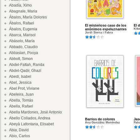
Abadía, Ximo
Abagnale, Maria
Ábalos, María Dolores
Ábalos, Rafael
El misterioso caso de los
El 
Ábalos, Eugenia
anónimos espeluznantes
Kike
Jordi Sierra i Fabra
Abarca, Marisol
Abásolo, María
Abbado, Claudio
Abbasian, Pooya
Abbott, Simon
Abdel-Fattah, Randa
Abdel-Qadir, Ghazi
Abedi, Isabel
Abel, Jessica
Abel Prot, Viviane
Abeleira, Juan
Abella, Tomás
Abella, Rafael
Abella Mardones, José Antonio
Abello Collados, Andrea
Barrios de colores
Jas
Ana González Menéndez
Palo
Abeyà Lafontana, Elisabet
Abia, David
Abio, Carlos