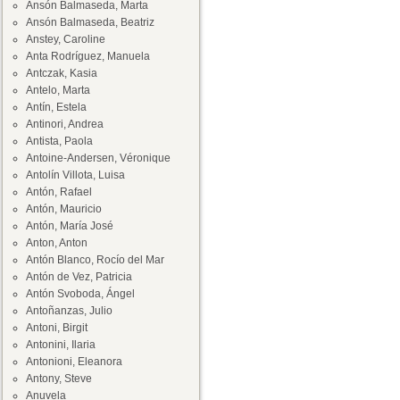
Ansón Balmaseda, Marta
Ansón Balmaseda, Beatriz
Anstey, Caroline
Anta Rodríguez, Manuela
Antczak, Kasia
Antelo, Marta
Antín, Estela
Antinori, Andrea
Antista, Paola
Antoine-Andersen, Véronique
Antolín Villota, Luisa
Antón, Rafael
Antón, Mauricio
Antón, María José
Anton, Anton
Antón Blanco, Rocío del Mar
Antón de Vez, Patricia
Antón Svoboda, Ángel
Antoñanzas, Julio
Antoni, Birgit
Antonini, Ilaria
Antonioni, Eleanora
Antony, Steve
Anuvela