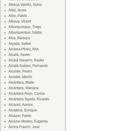
Albesa Valdés, Núria
Albó, Nuria
Albo, Pablo
Albouy, Vicent
Alburquerque, Tiago
Alburquerque, Nádia
Alca, Bárbara
Alçada, Isabel
Alcaina Pérez, Ana
Alcalá, Xavier
Alcalá Navarro, Xavier
Alcalá Suárez, Fernando
Alcalde, Pedro
Alcalde, Merlín
Alcántara, Maite
Alcántara, Mariana
Alcántara Alejo, Carlos
Alcántara Sgarbi, Ricardo
Alcaraz, Aurora
Alcatena, Enrique
Alcázar, Pablo
Alcázar Molero, Eugenia
Alcina Franch, José