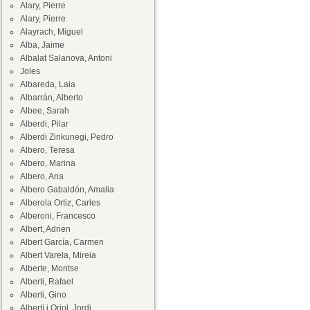
Alary, Pierre
Alary, Pierre
Alayrach, Miguel
Alba, Jaime
Albalat Salanova, Antoni
Joles
Albareda, Laia
Albarrán, Alberto
Albee, Sarah
Alberdi, Pilar
Alberdi Zinkunegi, Pedro
Albero, Teresa
Albero, Marina
Albero, Ana
Albero Gabaldón, Amalia
Alberola Ortiz, Carles
Alberoni, Francesco
Albert, Adrien
Albert García, Carmen
Albert Varela, Mireia
Alberte, Montse
Alberti, Rafael
Alberti, Gino
Albertí i Oriol, Jordi