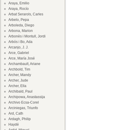
Araya, Emilio
Araya, Rocío
Arbat Serarols, Carles
Arbelo, Pepa
Arboleda, Diego
Arbona, Marion
Arbonès i Montull, Jordi
Arbós i Bo, Ada
Arcanjo, J. J.
Arce, Gabriel
Arce, María José
Archambault, Ariane
Archbold, Tim
Archer, Mandy
Archer, Jude
Archer, Ella
Archibald, Paul
Archipowa, Anastassija
Archivo Ecsa-Corel
Arciniegas, Triunfo
Ard, Cath
Ardagh, Philip
Haydé