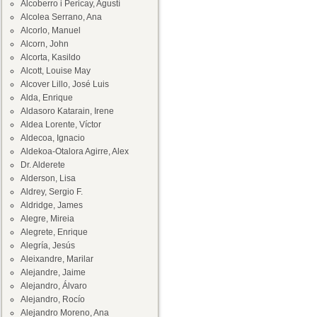
Alcoberro i Pericay, Agustí
Alcolea Serrano, Ana
Alcorlo, Manuel
Alcorn, John
Alcorta, Kasildo
Alcott, Louise May
Alcover Lillo, José Luis
Alda, Enrique
Aldasoro Katarain, Irene
Aldea Lorente, Víctor
Aldecoa, Ignacio
Aldekoa-Otalora Agirre, Alex
Dr. Alderete
Alderson, Lisa
Aldrey, Sergio F.
Aldridge, James
Alegre, Mireia
Alegrete, Enrique
Alegría, Jesús
Aleixandre, Marilar
Alejandre, Jaime
Alejandro, Álvaro
Alejandro, Rocío
Alejandro Moreno, Ana