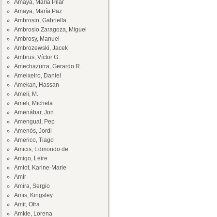
Amaya, María Pilar
Amaya, María Paz
Ambrosio, Gabriella
Ambrosio Zaragoza, Miguel
Ambrosy, Manuel
Ambrozewski, Jacek
Ambrus, Víctor G.
Amechazurra, Gerardo R.
Ameixeiro, Daniel
Amekan, Hassan
Ameli, M.
Ameli, Michela
Amenábar, Jon
Amengual, Pep
Amenós, Jordi
Americo, Tiago
Amicis, Edmondo de
Amigo, Leire
Amiot, Karine-Marie
Amir
Amira, Sergio
Amis, Kingsley
Amit, Ofra
Amkie, Lorena