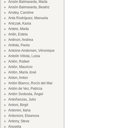
Ansón Balmaseda, Marta
Ansón Balmaseda, Beatriz
Anstey, Caroline
Anta Rodríguez, Manuela
Antczak, Kasia
Antelo, Marta
Antín, Estela
Antinori, Andrea
Antista, Paola
Antoine-Andersen, Véronique
Antolín Villota, Luisa
Antón, Rafael
Antón, Mauricio
Antón, María José
Anton, Anton
Antón Blanco, Rocío del Mar
Antón de Vez, Patricia
Antón Svoboda, Ángel
Antoñanzas, Julio
Antoni, Birgit
Antonini, Ilaria
Antonioni, Eleanora
Antony, Steve
Anuvela