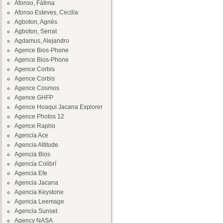
Afonso, Fátima
Afonso Esteves, Cecilia
Agboton, Agnès
Agboton, Serrat
Agdamus, Alejandro
Agence Bios-Phone
Agence Bios-Phone
Agence Corbis
Agence Corbis
Agence Cosmos
Agence GHFP
Agence Hoaqui Jacana Explorer
Agence Photos 12
Agence Rapho
Agencia Ace
Agencia Altitude
Agencia Bios
Agencia Colibrí
Agencia Efe
Agencia Jacana
Agencia Keystone
Agencia Leemage
Agencia Sunset
Agency NASA