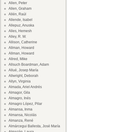
Allen, Peter
Allen, Graham
Allén, Raúl
Allende, Isabel
Allepuz, Anuska
Alles, Hemesh
Alley, R. W.
Allison, Catherine
Allman, Howard
Allman, Howard
Allred, Mike
Allsuch Boardman, Adam
Allué, Josep María
Allwright, Deborah
Allyn, Virginia
Almada, Ariel Andrés
Almagor, Gila
Almagro, Inés
Almagro López, Pilar
Almansa, Inma
Almansa, Nicolás
Almanza, René
Almárcegui Ballesta, José María
Almazán, Laura