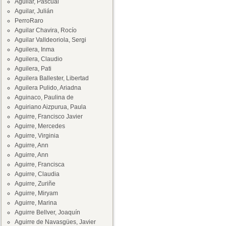
Aguilar, Pascual
Aguilar, Julián
PerroRaro
Aguilar Chavira, Rocío
Aguilar Valldeoriola, Sergi
Aguilera, Inma
Aguilera, Claudio
Aguilera, Pati
Aguilera Ballester, Libertad
Aguilera Pulido, Ariadna
Aguinaco, Paulina de
Aguiriano Aizpurua, Paula
Aguirre, Francisco Javier
Aguirre, Mercedes
Aguirre, Virginia
Aguirre, Ann
Aguirre, Ann
Aguirre, Francisca
Aguirre, Claudia
Aguirre, Zuriñe
Aguirre, Miryam
Aguirre, Marina
Aguirre Bellver, Joaquín
Aguirre de Navasgües, Javier