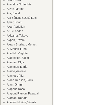
Aira, César
Aitmátov, Tchinghiz
Aizen, Marina
Aja, David
Aja Sánchez, José Luis
Ajhar, Brian
Akar, Abdallah
AKG London
Akiyama, Takayo
Akpan, Uwem
Akram Sha'ban, Mervet
Al-Mousli, Luna
Aladjidi, Virginie
Alafenisch, Salim
Alamán, Olga
Alaminos, María
Álamo, Antonio
Álamos , Pilar
Alane Reason, Sallie
Alani, Ghani
Alapont, Rosa
Alapont Ramon, Pasqual
Alarcao, Renato
Alarcón Muñoz, Violeta