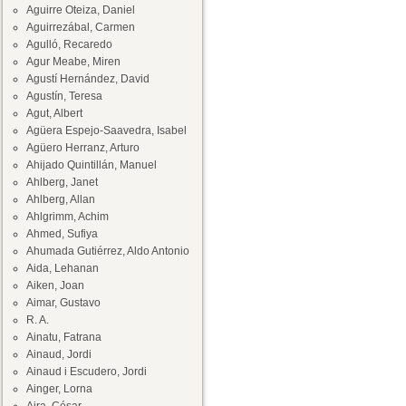
Aguirre Oteiza, Daniel
Aguirrezábal, Carmen
Agulló, Recaredo
Agur Meabe, Miren
Agustí Hernández, David
Agustín, Teresa
Agut, Albert
Agüera Espejo-Saavedra, Isabel
Agüero Herranz, Arturo
Ahijado Quintillán, Manuel
Ahlberg, Janet
Ahlberg, Allan
Ahlgrimm, Achim
Ahmed, Sufiya
Ahumada Gutiérrez, Aldo Antonio
Aida, Lehanan
Aiken, Joan
Aimar, Gustavo
R. A.
Ainatu, Fatrana
Ainaud, Jordi
Ainaud i Escudero, Jordi
Ainger, Lorna