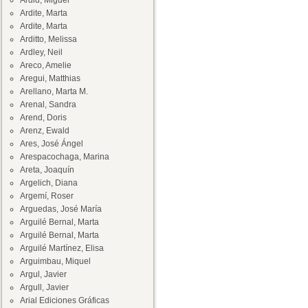
Ardid, Miguel
Ardite, Marta
Ardite, Marta
Arditto, Melissa
Ardley, Neil
Areco, Amelie
Aregui, Matthias
Arellano, Marta M.
Arenal, Sandra
Arend, Doris
Arenz, Ewald
Ares, José Ángel
Arespacochaga, Marina
Areta, Joaquín
Argelich, Diana
Argemí, Roser
Arguedas, José María
Arguilé Bernal, Marta
Arguilé Bernal, Marta
Arguilé Martínez, Elisa
Arguimbau, Miquel
Argul, Javier
Argull, Javier
Arial Ediciones Gráficas