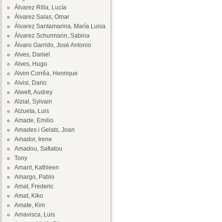
Álvarez Rilla, Lucía
Álvarez Salas, Omar
Álvarez Santamarina, María Luisa
Álvarez Schurmann, Sabina
Álvaro Garrido, José Antonio
Alves, Daniel
Alves, Hugo
Alvim Corrêa, Henrique
Alvisi, Dario
Alwett, Audrey
Alzial, Sylvain
Alzueta, Luis
Amade, Emilio
Amades i Gelats, Joan
Amador, Irene
Amadou, Safiatou
Tony
Amant, Kathleen
Amargo, Pablo
Amat, Frederic
Amat, Kiko
Amate, Kim
Amavisca, Luis