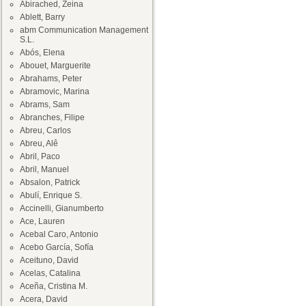
Abirached, Zeina
Ablett, Barry
abm Communication Management
S.L.
Abós, Elena
Abouet, Marguerite
Abrahams, Peter
Abramovic, Marina
Abrams, Sam
Abranches, Filipe
Abreu, Carlos
Abreu, Alê
Abril, Paco
Abril, Manuel
Absalon, Patrick
Abulí, Enrique S.
Accinelli, Gianumberto
Ace, Lauren
Acebal Caro, Antonio
Acebo García, Sofía
Aceituno, David
Acelas, Catalina
Aceña, Cristina M.
Acera, David