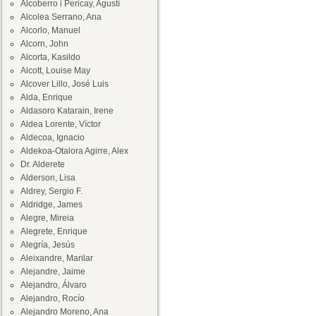
Alcoberro i Pericay, Agustí
Alcolea Serrano, Ana
Alcorlo, Manuel
Alcorn, John
Alcorta, Kasildo
Alcott, Louise May
Alcover Lillo, José Luis
Alda, Enrique
Aldasoro Katarain, Irene
Aldea Lorente, Víctor
Aldecoa, Ignacio
Aldekoa-Otalora Agirre, Alex
Dr. Alderete
Alderson, Lisa
Aldrey, Sergio F.
Aldridge, James
Alegre, Mireia
Alegrete, Enrique
Alegría, Jesús
Aleixandre, Marilar
Alejandre, Jaime
Alejandro, Álvaro
Alejandro, Rocío
Alejandro Moreno, Ana