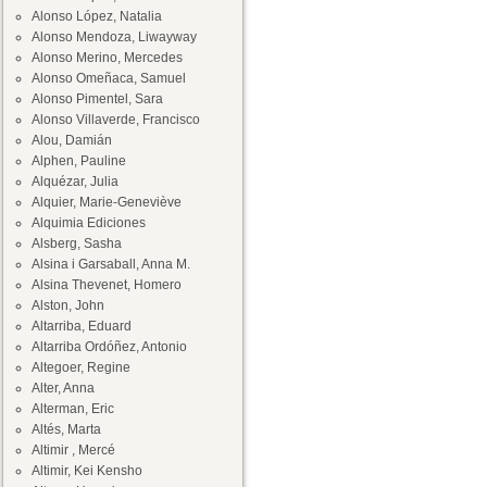
Alonso López, Natalia
Alonso Mendoza, Liwayway
Alonso Merino, Mercedes
Alonso Omeñaca, Samuel
Alonso Pimentel, Sara
Alonso Villaverde, Francisco
Alou, Damián
Alphen, Pauline
Alquézar, Julia
Alquier, Marie-Geneviève
Alquimia Ediciones
Alsberg, Sasha
Alsina i Garsaball, Anna M.
Alsina Thevenet, Homero
Alston, John
Altarriba, Eduard
Altarriba Ordóñez, Antonio
Altegoer, Regine
Alter, Anna
Alterman, Eric
Altés, Marta
Altimir , Mercé
Altimir, Kei Kensho