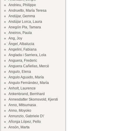
Andrieu, Philippe
Andruetto, María Teresa
Andújar, Gemma
Andújar Lorca, Laura
Anegón Pla, Tamara
Aneiros, Paula
Ang, Joy
Ángel, Albalucia
Angelini, Fabiana
Anglada i Sarriera, Lola
Anguera, Frederic
Anguera Cañellas, Mercè
Angulo, Elena
Angulo Aguado, María
Angulo Fernández, María
Anholt, Laurence
Ankenbrand, Bernhard
Annesdatter Skomsvold, Kjersti
Anno, Mitsumasa
Anno, Moyoko
Annunzio, Gabriele D\'
Añorga López, Pello
Ansón, Marta