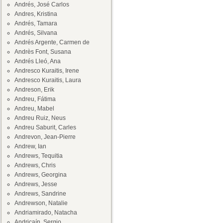
Andrés, José Carlos
Andres, Kristina
Andrés, Tamara
Andrés, Silvana
Andrés Argente, Carmen de
Andrès Font, Susana
Andrés Lleó, Ana
Andresco Kuraitis, Irene
Andresco Kuraitis, Laura
Andreson, Erik
Andreu, Fátima
Andreu, Mabel
Andreu Ruiz, Neus
Andreu Saburit, Carles
Andrevon, Jean-Pierre
Andrew, Ian
Andrews, Tequitia
Andrews, Chris
Andrews, Georgina
Andrews, Jesse
Andrews, Sandrine
Andrewson, Natalie
Andriamirado, Natacha
Andricaín, Sergio