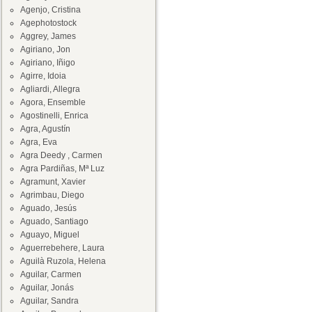
Agenjo, Cristina
Agephotostock
Aggrey, James
Agiriano, Jon
Agiriano, Iñigo
Agirre, Idoia
Agliardi, Allegra
Agora, Ensemble
Agostinelli, Enrica
Agra, Agustín
Agra, Eva
Agra Deedy , Carmen
Agra Pardiñas, Mª Luz
Agramunt, Xavier
Agrimbau, Diego
Aguado, Jesús
Aguado, Santiago
Aguayo, Miguel
Aguerrebehere, Laura
Aguilà Ruzola, Helena
Aguilar, Carmen
Aguilar, Jonás
Aguilar, Sandra