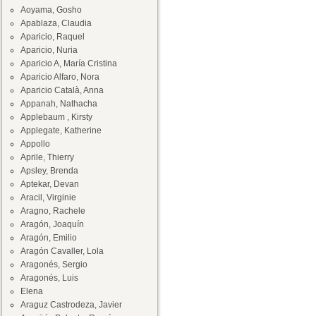
Aoyama, Gosho
Apablaza, Claudia
Aparicio, Raquel
Aparicio, Nuria
Aparicio A, María Cristina
Aparicio Alfaro, Nora
Aparicio Català, Anna
Appanah, Nathacha
Applebaum , Kirsty
Applegate, Katherine
Appollo
Aprile, Thierry
Apsley, Brenda
Aptekar, Devan
Aracil, Virginie
Aragno, Rachele
Aragón, Joaquín
Aragón, Emilio
Aragón Cavaller, Lola
Aragonés, Sergio
Aragonés, Luis
Elena
Araguz Castrodeza, Javier