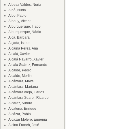
Albesa Valdés, Núria
Albó, Nuria
Albo, Pablo
Albouy, Vicent
Alburquerque, Tiago
Alburquerque, Nádia
Alca, Bárbara
Alçada, Isabel
Alcaina Pérez, Ana
Alcalá, Xavier
Alcalá Navarro, Xavier
Alcalá Suárez, Fernando
Alcalde, Pedro
Alcalde, Merlín
Alcántara, Maite
Alcántara, Mariana
Alcántara Alejo, Carlos
Alcántara Sgarbi, Ricardo
Alcaraz, Aurora
Alcatena, Enrique
Alcázar, Pablo
Alcázar Molero, Eugenia
Alcina Franch, José