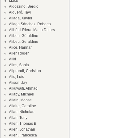
Maco
Algozzino, Sergio
Algueró, Tavi
Aliaga, Xavier
Aliaga Sánchez, Roberto
Alibés i Riera, Maria Dolors
Alibeu, Géraldine
Alibeu, Geraldine
Alice, Hannah
Alier, Roger
Aliki
Alins, Sonia
Aliprandi, Christian
Alis, Luis
Alison, Jay
Alkuwaifi, Ahmad
Allaby, Michael
Allain, Moose
Allaire, Caroline
Allan, Nicholas
Allan, Tony
Allen, Thomas B.
Allen, Jonathan
Allen, Francesca