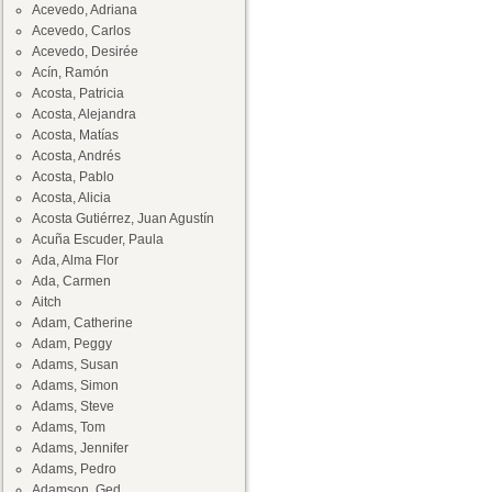
Acevedo, Adriana
Acevedo, Carlos
Acevedo, Desirée
Acín, Ramón
Acosta, Patricia
Acosta, Alejandra
Acosta, Matías
Acosta, Andrés
Acosta, Pablo
Acosta, Alicia
Acosta Gutiérrez, Juan Agustín
Acuña Escuder, Paula
Ada, Alma Flor
Ada, Carmen
Aitch
Adam, Catherine
Adam, Peggy
Adams, Susan
Adams, Simon
Adams, Steve
Adams, Tom
Adams, Jennifer
Adams, Pedro
Adamson, Ged