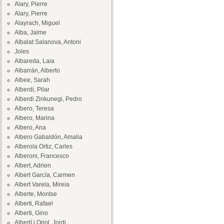
Alary, Pierre
Alary, Pierre
Alayrach, Miguel
Alba, Jaime
Albalat Salanova, Antoni
Joles
Albareda, Laia
Albarrán, Alberto
Albee, Sarah
Alberdi, Pilar
Alberdi Zinkunegi, Pedro
Albero, Teresa
Albero, Marina
Albero, Ana
Albero Gabaldón, Amalia
Alberola Ortiz, Carles
Alberoni, Francesco
Albert, Adrien
Albert García, Carmen
Albert Varela, Mireia
Alberte, Montse
Alberti, Rafael
Alberti, Gino
Albertí i Oriol, Jordi