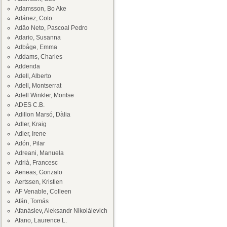
Adamsson, Bo Ake
Adánez, Coto
Adâo Neto, Pascoal Pedro
Adario, Susanna
Adbåge, Emma
Addams, Charles
Addenda
Adell, Alberto
Adell, Montserrat
Adell Winkler, Montse
ADES C.B.
Adillon Marsó, Dàlia
Adler, Kraig
Adler, Irene
Adón, Pilar
Adreani, Manuela
Adrià, Francesc
Aeneas, Gonzalo
Aertssen, Kristien
AF Venable, Colleen
Afán, Tomás
Afanásiev, Aleksandr Nikoláievich
Afano, Laurence L.