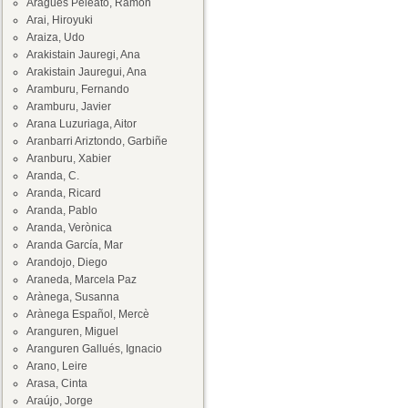
Aragüés Peleato, Ramón
Arai, Hiroyuki
Araiza, Udo
Arakistain Jauregi, Ana
Arakistain Jauregui, Ana
Aramburu, Fernando
Aramburu, Javier
Arana Luzuriaga, Aitor
Aranbarri Ariztondo, Garbiñe
Aranburu, Xabier
Aranda, C.
Aranda, Ricard
Aranda, Pablo
Aranda, Verònica
Aranda García, Mar
Arandojo, Diego
Araneda, Marcela Paz
Arànega, Susanna
Arànega Español, Mercè
Aranguren, Miguel
Aranguren Gallués, Ignacio
Arano, Leire
Arasa, Cinta
Araújo, Jorge