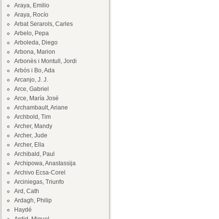
Araya, Emilio
Araya, Rocío
Arbat Serarols, Carles
Arbelo, Pepa
Arboleda, Diego
Arbona, Marion
Arbonès i Montull, Jordi
Arbós i Bo, Ada
Arcanjo, J. J.
Arce, Gabriel
Arce, María José
Archambault, Ariane
Archbold, Tim
Archer, Mandy
Archer, Jude
Archer, Ella
Archibald, Paul
Archipowa, Anastassija
Archivo Ecsa-Corel
Arciniegas, Triunfo
Ard, Cath
Ardagh, Philip
Haydé