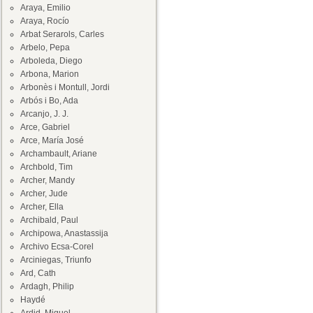
Araya, Emilio
Araya, Rocío
Arbat Serarols, Carles
Arbelo, Pepa
Arboleda, Diego
Arbona, Marion
Arbonès i Montull, Jordi
Arbós i Bo, Ada
Arcanjo, J. J.
Arce, Gabriel
Arce, María José
Archambault, Ariane
Archbold, Tim
Archer, Mandy
Archer, Jude
Archer, Ella
Archibald, Paul
Archipowa, Anastassija
Archivo Ecsa-Corel
Arciniegas, Triunfo
Ard, Cath
Ardagh, Philip
Haydé