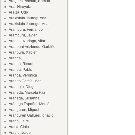
Aragüés Peleato, Ramón
Arai, Hiroyuki
Araiza, Udo
Arakistain Jauregi, Ana
Arakistain Jauregui, Ana
Aramburu, Fernando
Aramburu, Javier
Arana Luzuriaga, Aitor
Aranbarri Ariztondo, Garbiñe
Aranburu, Xabier
Aranda, C.
Aranda, Ricard
Aranda, Pablo
Aranda, Verònica
Aranda García, Mar
Arandojo, Diego
Araneda, Marcela Paz
Arànega, Susanna
Arànega Español, Mercè
Aranguren, Miguel
Aranguren Gallués, Ignacio
Arano, Leire
Arasa, Cinta
Araújo, Jorge