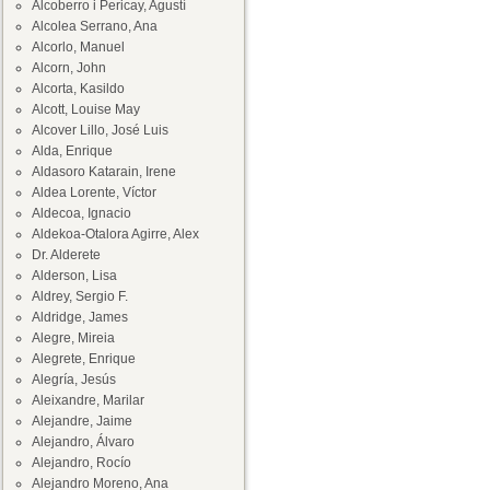
Alcoberro i Pericay, Agustí
Alcolea Serrano, Ana
Alcorlo, Manuel
Alcorn, John
Alcorta, Kasildo
Alcott, Louise May
Alcover Lillo, José Luis
Alda, Enrique
Aldasoro Katarain, Irene
Aldea Lorente, Víctor
Aldecoa, Ignacio
Aldekoa-Otalora Agirre, Alex
Dr. Alderete
Alderson, Lisa
Aldrey, Sergio F.
Aldridge, James
Alegre, Mireia
Alegrete, Enrique
Alegría, Jesús
Aleixandre, Marilar
Alejandre, Jaime
Alejandro, Álvaro
Alejandro, Rocío
Alejandro Moreno, Ana