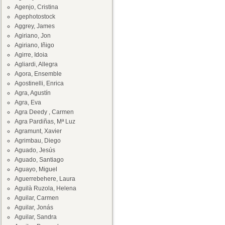
Agenjo, Cristina
Agephotostock
Aggrey, James
Agiriano, Jon
Agiriano, Iñigo
Agirre, Idoia
Agliardi, Allegra
Agora, Ensemble
Agostinelli, Enrica
Agra, Agustín
Agra, Eva
Agra Deedy , Carmen
Agra Pardiñas, Mª Luz
Agramunt, Xavier
Agrimbau, Diego
Aguado, Jesús
Aguado, Santiago
Aguayo, Miguel
Aguerrebehere, Laura
Aguilà Ruzola, Helena
Aguilar, Carmen
Aguilar, Jonás
Aguilar, Sandra