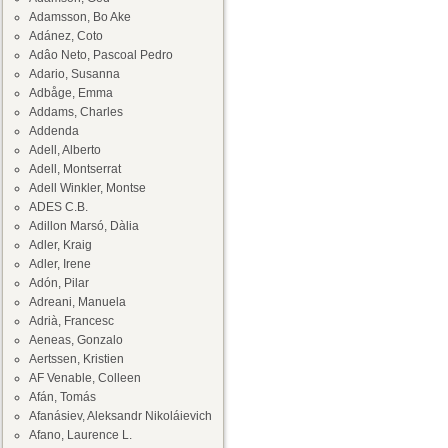
Adamsson, Bo Ake
Adánez, Coto
Adâo Neto, Pascoal Pedro
Adario, Susanna
Adbåge, Emma
Addams, Charles
Addenda
Adell, Alberto
Adell, Montserrat
Adell Winkler, Montse
ADES C.B.
Adillon Marsó, Dàlia
Adler, Kraig
Adler, Irene
Adón, Pilar
Adreani, Manuela
Adrià, Francesc
Aeneas, Gonzalo
Aertssen, Kristien
AF Venable, Colleen
Afán, Tomás
Afanásiev, Aleksandr Nikoláievich
Afano, Laurence L.