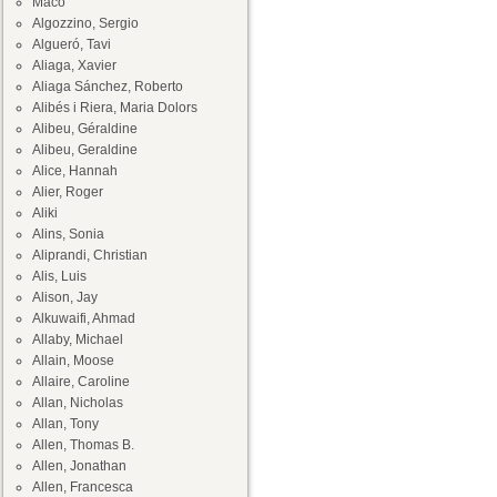
Maco
Algozzino, Sergio
Algueró, Tavi
Aliaga, Xavier
Aliaga Sánchez, Roberto
Alibés i Riera, Maria Dolors
Alibeu, Géraldine
Alibeu, Geraldine
Alice, Hannah
Alier, Roger
Aliki
Alins, Sonia
Aliprandi, Christian
Alis, Luis
Alison, Jay
Alkuwaifi, Ahmad
Allaby, Michael
Allain, Moose
Allaire, Caroline
Allan, Nicholas
Allan, Tony
Allen, Thomas B.
Allen, Jonathan
Allen, Francesca