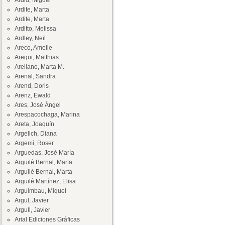
Ardid, Miguel
Ardite, Marta
Ardite, Marta
Arditto, Melissa
Ardley, Neil
Areco, Amelie
Aregui, Matthias
Arellano, Marta M.
Arenal, Sandra
Arend, Doris
Arenz, Ewald
Ares, José Ángel
Arespacochaga, Marina
Areta, Joaquín
Argelich, Diana
Argemí, Roser
Arguedas, José María
Arguilé Bernal, Marta
Arguilé Bernal, Marta
Arguilé Martínez, Elisa
Arguimbau, Miquel
Argul, Javier
Argull, Javier
Arial Ediciones Gráficas