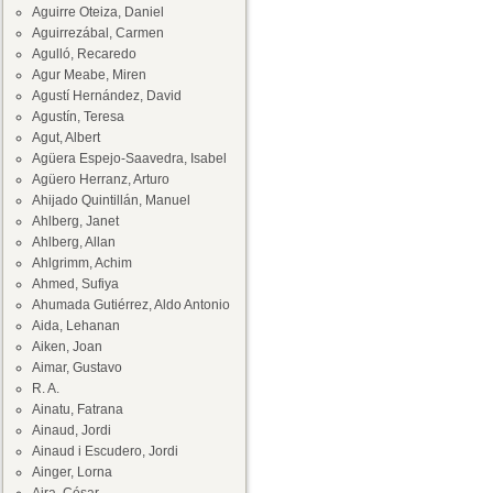
Aguirre Oteiza, Daniel
Aguirrezábal, Carmen
Agulló, Recaredo
Agur Meabe, Miren
Agustí Hernández, David
Agustín, Teresa
Agut, Albert
Agüera Espejo-Saavedra, Isabel
Agüero Herranz, Arturo
Ahijado Quintillán, Manuel
Ahlberg, Janet
Ahlberg, Allan
Ahlgrimm, Achim
Ahmed, Sufiya
Ahumada Gutiérrez, Aldo Antonio
Aida, Lehanan
Aiken, Joan
Aimar, Gustavo
R. A.
Ainatu, Fatrana
Ainaud, Jordi
Ainaud i Escudero, Jordi
Ainger, Lorna