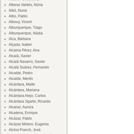
Albesa Valdés, Núria
Albó, Nuria
Albo, Pablo
Albouy, Vicent
Alburquerque, Tiago
Alburquerque, Nádia
Alca, Bárbara
Alçada, Isabel
Alcaina Pérez, Ana
Alcalá, Xavier
Alcalá Navarro, Xavier
Alcalá Suárez, Fernando
Alcalde, Pedro
Alcalde, Merlín
Alcántara, Maite
Alcántara, Mariana
Alcántara Alejo, Carlos
Alcántara Sgarbi, Ricardo
Alcaraz, Aurora
Alcatena, Enrique
Alcázar, Pablo
Alcázar Molero, Eugenia
Alcina Franch, José