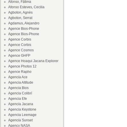
Afonso, Fátima
Afonso Esteves, Cecilia
Agboton, Agnès
Agboton, Serrat
Agdamus, Alejandro
Agence Bios-Phone
Agence Bios-Phone
Agence Corbis
Agence Corbis
Agence Cosmos
Agence GHFP
Agence Hoaqui Jacana Explorer
Agence Photos 12
Agence Rapho
Agencia Ace
Agencia Altitude
Agencia Bios
Agencia Colibrí
Agencia Efe
Agencia Jacana
Agencia Keystone
Agencia Leemage
Agencia Sunset
Agency NASA