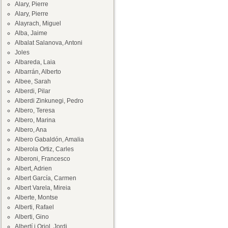
Alary, Pierre
Alary, Pierre
Alayrach, Miguel
Alba, Jaime
Albalat Salanova, Antoni
Joles
Albareda, Laia
Albarrán, Alberto
Albee, Sarah
Alberdi, Pilar
Alberdi Zinkunegi, Pedro
Albero, Teresa
Albero, Marina
Albero, Ana
Albero Gabaldón, Amalia
Alberola Ortiz, Carles
Alberoni, Francesco
Albert, Adrien
Albert García, Carmen
Albert Varela, Mireia
Alberte, Montse
Alberti, Rafael
Alberti, Gino
Albertí i Oriol, Jordi