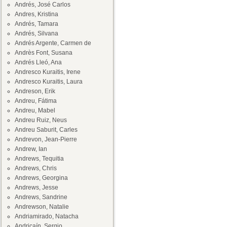
Andrés, José Carlos
Andres, Kristina
Andrés, Tamara
Andrés, Silvana
Andrés Argente, Carmen de
Andrès Font, Susana
Andrés Lleó, Ana
Andresco Kuraitis, Irene
Andresco Kuraitis, Laura
Andreson, Erik
Andreu, Fátima
Andreu, Mabel
Andreu Ruiz, Neus
Andreu Saburit, Carles
Andrevon, Jean-Pierre
Andrew, Ian
Andrews, Tequitia
Andrews, Chris
Andrews, Georgina
Andrews, Jesse
Andrews, Sandrine
Andrewson, Natalie
Andriamirado, Natacha
Andricaín, Sergio