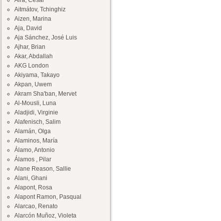
Aira, César
Aitmátov, Tchinghiz
Aizen, Marina
Aja, David
Aja Sánchez, José Luis
Ajhar, Brian
Akar, Abdallah
AKG London
Akiyama, Takayo
Akpan, Uwem
Akram Sha'ban, Mervet
Al-Mousli, Luna
Aladjidi, Virginie
Alafenisch, Salim
Alamán, Olga
Alaminos, María
Álamo, Antonio
Álamos , Pilar
Alane Reason, Sallie
Alani, Ghani
Alapont, Rosa
Alapont Ramon, Pasqual
Alarcao, Renato
Alarcón Muñoz, Violeta