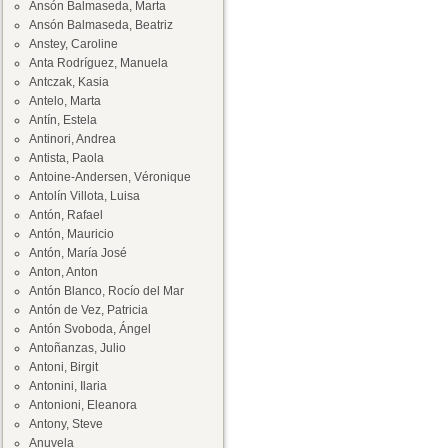
Ansón Balmaseda, Marta
Ansón Balmaseda, Beatriz
Anstey, Caroline
Anta Rodríguez, Manuela
Antczak, Kasia
Antelo, Marta
Antín, Estela
Antinori, Andrea
Antista, Paola
Antoine-Andersen, Véronique
Antolín Villota, Luisa
Antón, Rafael
Antón, Mauricio
Antón, María José
Anton, Anton
Antón Blanco, Rocío del Mar
Antón de Vez, Patricia
Antón Svoboda, Ángel
Antoñanzas, Julio
Antoni, Birgit
Antonini, Ilaria
Antonioni, Eleanora
Antony, Steve
Anuvela