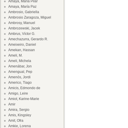
Amaya, María Pilar
Amaya, María Paz
Ambrosio, Gabriella
Ambrosio Zaragoza, Miguel
Ambrosy, Manuel
Ambrozewski, Jacek
Ambrus, Víctor G.
Amechazurra, Gerardo R.
Ameixeiro, Daniel
Amekan, Hassan
Ameli, M.
Ameli, Michela
Amenábar, Jon
Amengual, Pep
Amenós, Jordi
Americo, Tiago
Amicis, Edmondo de
Amigo, Leire
Amiot, Karine-Marie
Amir
Amira, Sergio
Amis, Kingsley
Amit, Ofra
Amkie, Lorena