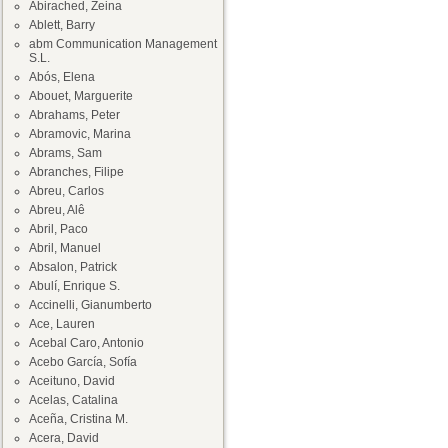
Abirached, Zeina
Ablett, Barry
abm Communication Management
S.L.
Abós, Elena
Abouet, Marguerite
Abrahams, Peter
Abramovic, Marina
Abrams, Sam
Abranches, Filipe
Abreu, Carlos
Abreu, Alê
Abril, Paco
Abril, Manuel
Absalon, Patrick
Abulí, Enrique S.
Accinelli, Gianumberto
Ace, Lauren
Acebal Caro, Antonio
Acebo García, Sofía
Aceituno, David
Acelas, Catalina
Aceña, Cristina M.
Acera, David