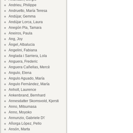
Andrieu, Philippe
Andruetto, María Teresa
Andújar, Gemma
Andújar Lorca, Laura
Anegón Pla, Tamara
Aneiros, Paula
Ang, Joy
Ángel, Albalucia
Angelini, Fabiana
Anglada i Sarriera, Lola
Anguera, Frederic
Anguera Cañellas, Mercè
Angulo, Elena
Angulo Aguado, María
Angulo Fernández, María
Anholt, Laurence
Ankenbrand, Bernhard
Annesdatter Skomsvold, Kjersti
Anno, Mitsumasa
Anno, Moyoko
Annunzio, Gabriele D\'
Añorga López, Pello
Ansón, Marta