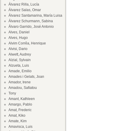
Álvarez Rilla, Lucía
Álvarez Salas, Omar
Álvarez Santamarina, María Luisa
Álvarez Schurmann, Sabina
Álvaro Garrido, José Antonio
Alves, Daniel
Alves, Hugo
Alvim Corrêa, Henrique
Alvisi, Dario
Alwett, Audrey
Alzial, Sylvain
Alzueta, Luis
Amade, Emilio
Amades i Gelats, Joan
Amador, Irene
Amadou, Safiatou
Tony
Amant, Kathleen
Amargo, Pablo
Amat, Frederic
Amat, Kiko
Amate, Kim
Amavisca, Luis