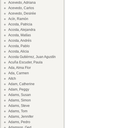
Acevedo, Adriana
Acevedo, Carlos
Acevedo, Desirée
Acín, Ramón
Acosta, Patricia
Acosta, Alejandra
Acosta, Matías
Acosta, Andrés
Acosta, Pablo
Acosta, Alicia
Acosta Gutiérrez, Juan Agustín
Acuña Escuder, Paula
Ada, Alma Flor
Ada, Carmen
Aitch
Adam, Catherine
Adam, Peggy
Adams, Susan
Adams, Simon
Adams, Steve
Adams, Tom
Adams, Jennifer
Adams, Pedro
Adamson, Ged