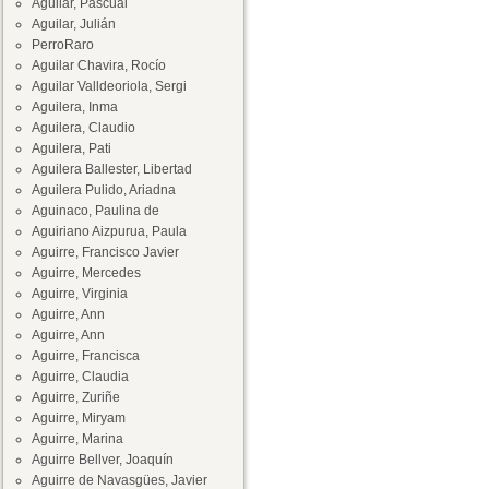
Aguilar, Pascual
Aguilar, Julián
PerroRaro
Aguilar Chavira, Rocío
Aguilar Valldeoriola, Sergi
Aguilera, Inma
Aguilera, Claudio
Aguilera, Pati
Aguilera Ballester, Libertad
Aguilera Pulido, Ariadna
Aguinaco, Paulina de
Aguiriano Aizpurua, Paula
Aguirre, Francisco Javier
Aguirre, Mercedes
Aguirre, Virginia
Aguirre, Ann
Aguirre, Ann
Aguirre, Francisca
Aguirre, Claudia
Aguirre, Zuriñe
Aguirre, Miryam
Aguirre, Marina
Aguirre Bellver, Joaquín
Aguirre de Navasgües, Javier