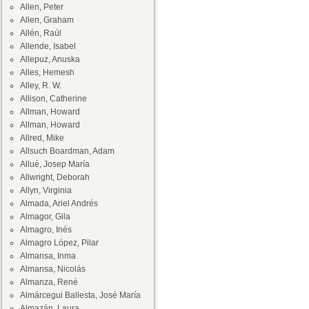
Allen, Peter
Allen, Graham
Allén, Raúl
Allende, Isabel
Allepuz, Anuska
Alles, Hemesh
Alley, R. W.
Allison, Catherine
Allman, Howard
Allman, Howard
Allred, Mike
Allsuch Boardman, Adam
Allué, Josep María
Allwright, Deborah
Allyn, Virginia
Almada, Ariel Andrés
Almagor, Gila
Almagro, Inés
Almagro López, Pilar
Almansa, Inma
Almansa, Nicolás
Almanza, René
Almárcegui Ballesta, José María
Almazán, Laura