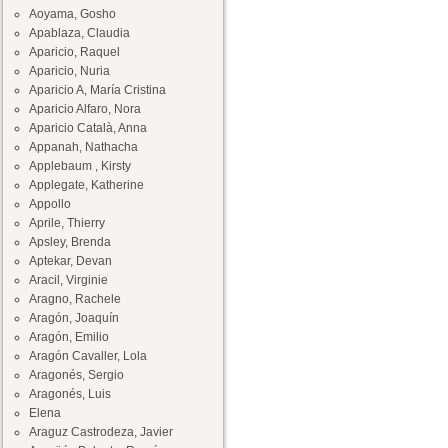
Aoyama, Gosho
Apablaza, Claudia
Aparicio, Raquel
Aparicio, Nuria
Aparicio A, María Cristina
Aparicio Alfaro, Nora
Aparicio Català, Anna
Appanah, Nathacha
Applebaum , Kirsty
Applegate, Katherine
Appollo
Aprile, Thierry
Apsley, Brenda
Aptekar, Devan
Aracil, Virginie
Aragno, Rachele
Aragón, Joaquín
Aragón, Emilio
Aragón Cavaller, Lola
Aragonés, Sergio
Aragonés, Luis
Elena
Araguz Castrodeza, Javier