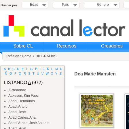
Edad
País
Género
Buscar por
Sobre CL
Recursos
Creadores
Estás en :
Home
/
BIOGRAFIAS
A
B
C
D
E
F
G
H
I
J
K
L
M
N
Dea Marie Mansten
Ñ
O
P
Q
R
S
T
U
V
W
X
Y
Z
LISTANDO
A
(972)
A-rredondo
Aakeson, Kim Fupz
Abad, Hermanos
Abad, Arturo
Abad, José
Abad Carlés, Ana
Abad Varela, José Antonio
Abadi, Ariel