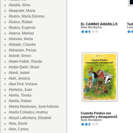
Abadía, Ximo
Abagnale, Maria
Ábalos, María Dolores
Ábalos, Rafael
EL CAMINO AMARILLO
Tod
Ábalos, Eugenia
Sven Nordqvist
Lena
Abarca, Marisol
Abásolo, María
Abbado, Claudio
Abbasian, Pooya
Abbott, Simon
Abdel-Fattah, Randa
Abdel-Qadir, Ghazi
Abedi, Isabel
Abel, Jessica
Abel Prot, Viviane
Abeleira, Juan
Abella, Tomás
Abella, Rafael
Abella Mardones, José Antonio
Abello Collados, Andrea
Cuando Findus era
pequeño y desapareció
Abeyà Lafontana, Elisabet
Sven Nordqvist
Abia, David
Abio, Carlos